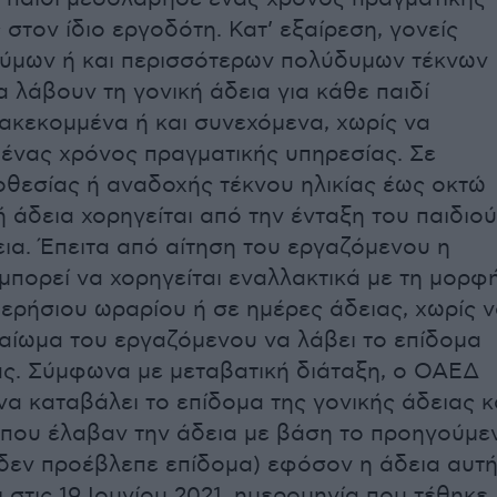
στον ίδιο εργοδότη. Κατ’ εξαίρεση, γονείς
δύμων ή και περισσότερων πολύδυμων τέκνων
α λάβουν τη γονική άδεια για κάθε παιδί
ιακεκομμένα ή και συνεχόμενα, χωρίς να
ένας χρόνος πραγματικής υπηρεσίας. Σε
οθεσίας ή αναδοχής τέκνου ηλικίας έως οκτώ
ή άδεια χορηγείται από την ένταξη του παιδιού
εια. Έπειτα από αίτηση του εργαζόμενου η
 μπορεί να χορηγείται εναλλακτικά με τη μορφ
ερήσιου ωραρίου ή σε ημέρες άδειας, χωρίς 
ικαίωμα του εργαζόμενου να λάβει το επίδομα
ας. Σύμφωνα με μεταβατική διάταξη, ο ΟΑΕΔ
να καταβάλει το επίδομα της γονικής άδειας κ
 που έλαβαν την άδεια με βάση το προηγούμε
 δεν προέβλεπε επίδομα) εφόσον η άδεια αυτ
ι στις 19 Ιουνίου 2021, ημερομηνία που τέθηκε