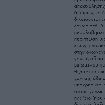
απασχόλησης 
διδύμων, τρι
δικαιούνται ν
ξεχωριστά, δ
μεσολαβήσει 
περίπτωση υι
ετών, η γονικ
στην οικογέν
γονική άδεια
μειωμένου ημ
θίγεται το δ
γονικής άδει
υποχρεούται 
στους γονείς
πλαίσιο (που
δεν είχε λήξε