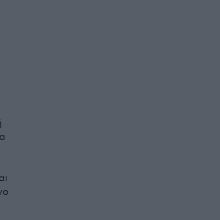
ή
να
αι
νο
ή