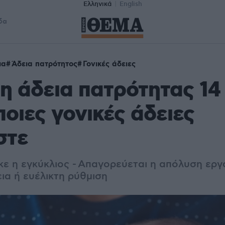
Ελληνικά
English
δα
ια
Άδεια πατρότητος
Γονικές άδειες
 η άδεια πατρότητας 1
ποιες γονικές άδειες
στε
ε η εγκύκλιος - Απαγορεύεται η απόλυση ερ
ια ή ευέλικτη ρύθμιση