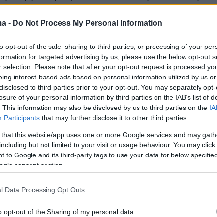
ήτησαν ή έλαβαν τις άδειες αυτές καθώς και
τώς ελέγχου εφαρμογής των νέων διατάξεων.
ma -
Do Not Process My Personal Information
to opt-out of the sale, sharing to third parties, or processing of your per
υ ο υπουργός Εργασίας και Κοινωνικών
formation for targeted advertising by us, please use the below opt-out s
ωστής Χατζηδάκης
επισημαίνει: «Ο νόμος για
r selection. Please note that after your opt-out request is processed y
α της Εργασίας τίθεται σε εφαρμογή. Με τις
eing interest-based ads based on personal information utilized by us or
disclosed to third parties prior to your opt-out. You may separately opt-
 τις νέες άδειες που δικαιούνται γονείς και
losure of your personal information by third parties on the IAB’s list of
ίνονται
σημαντικά βήματα για τη συμφιλίωση
. This information may also be disclosed by us to third parties on the
IA
Participants
that may further disclose it to other third parties.
ατικής με την οικογενειακή ζωή.
Μέσα στον
δοθεί η πλειονότητα των Υπουργικών
 that this website/app uses one or more Google services and may gath
including but not limited to your visit or usage behaviour. You may click 
υ προβλέπει ο νόμος για την Προστασία της
 to Google and its third-party tags to use your data for below specifi
 μέχρι το Σεπτέμβριο θα έχουν κλείσει σχεδόν
ogle consent section.
α. Παράλληλα, θα προχωρήσουν οι δύο μεγάλ
 δηλαδή η Ψηφιακή Κάρτα Εργασίας και η νέα
l Data Processing Opt Outs
ιοικητική Αρχή Επιθεώρηση Εργασίας».
o opt-out of the Sharing of my personal data.