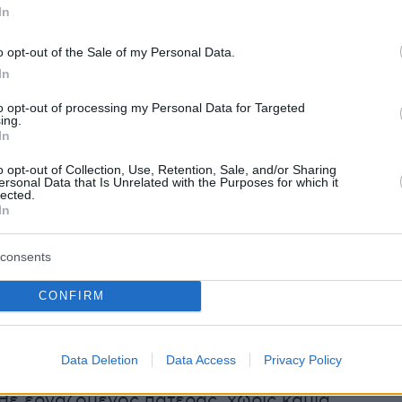
In
ες που θεσμοθετούνται ή επεκτείνονται
έχουν
o opt-out of the Sale of my Personal Data.
In
to opt-out of processing my Personal Data for Targeted
ότητας, 14 ημέρες με αποδοχές
: Η άδεια αυτή
ing.
In
υνολικά ή τμηματικά σύμφωνα με την αίτηση τ
o opt-out of Collection, Use, Retention, Sale, and/or Sharing
ως εξής είτε: α) είτε ο εργαζόμενος λαμβάνει
ersonal Data that Is Unrelated with the Purposes for which it
lected.
ες άδειας πριν την αναμενόμενη ημερομηνία
In
κειμένου να καλύπτονται οι ανάγκες που
ε την εγκυμοσύνη και τον τοκετό, οπότε στην
consents
τή, οι υπόλοιπες δώδεκα (12) ημέρες,
 συνολικά ή τμηματικά, άμεσα λόγω της
CONFIRM
 τέκνου, εντός τριάντα (30) ημερών από την
έννησης είτε β) χορηγείται το σύνολο των
Data Deletion
Data Access
Privacy Policy
ς μετά την ημερομηνία γέννησης. Την άδεια
άθε εργαζόμενος πατέρας, χωρίς καμία