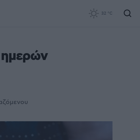
32
°C
4 ημερών
γαζόμενου