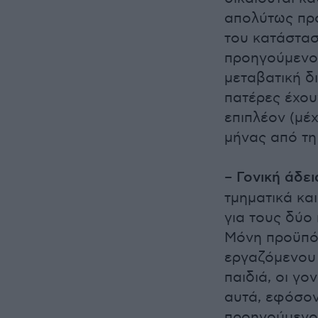
απολύτως προ
του κατάστασ
προηγούμενο
μεταβατική δι
πατέρες έχουν
επιπλέον (μέ
μήνας από τη
–
Γονική άδει
τμηματικά κα
για τους δύο
Μόνη προϋπόθ
εργαζόμενου 
παιδιά, οι γο
αυτά, εφόσον
προηγούμενο 