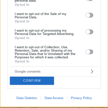
personal data.
grant or deny consent to Google and its third-party tags to
Opted In
use your data for below specified purposes in below Google
consent section.
I want to opt-out of the Sale of my
Personal Data.
Opted In
I want to opt-out of processing my
Personal Data for Targeted Advertising.
Opted In
I want to opt-out of Collection, Use,
Retention, Sale, and/or Sharing of my
Personal Data that Is Unrelated with the
Purposes for which it was collected.
7
08.10.2025, 19:07
Opted In
Βοτανικός: Εκδόθηκε η άδεια εκσκαφών για τον
Ερασιτέχνη Παναθηναϊκό, μπαίνουν οι μπουλντόζες
Google consents
Η άδεια εκσκαφών στο Βοτανικό εκδόθηκε και την
Παρασκευή θα μπουν οι μπουλντόζες για να
CONFIRM
προχωρήσουν στον καθαρισμό για τις εγκαταστάσεις
του ερασιτέχνη Παναθηναϊκού
Data Deletion
Data Access
Privacy Policy