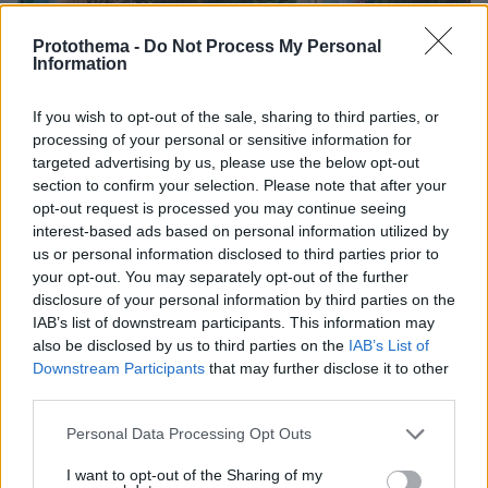
Protothema -
Do Not Process My Personal
Information
6
30.12.2025, 08:05
If you wish to opt-out of the sale, sharing to third parties, or
Μπαίνει κόφτης στα deals τύπου «πωλείται διαμέρισμα
processing of your personal or sensitive information for
με Airbnb»: Δεν μεταβιβάζεται η άδεια
targeted advertising by us, please use the below opt-out
section to confirm your selection. Please note that after your
To φρένο σε αυτές τις συμφωνίες αφορά ιδίως σε
opt-out request is processed you may continue seeing
περιοχές με οξυμένη στεγαστική πίεση
interest-based ads based on personal information utilized by
us or personal information disclosed to third parties prior to
your opt-out. You may separately opt-out of the further
disclosure of your personal information by third parties on the
IAB’s list of downstream participants. This information may
also be disclosed by us to third parties on the
IAB’s List of
Downstream Participants
that may further disclose it to other
third parties.
Please note that this website/app uses one or more Google
Personal Data Processing Opt Outs
services and may gather and store information including but
not limited to your visit or usage behaviour. You may click to
I want to opt-out of the Sharing of my