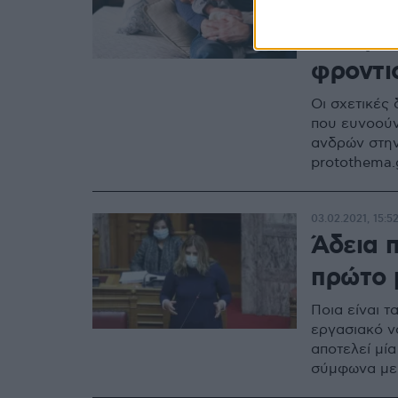
ημέρες 
Όλες οι
φροντι
Οι σχετικές
που ευνοούν
ανδρών στην
protothema.
03.02.2021, 15:5
Άδεια 
πρώτο 
Ποια είναι 
εργασιακό ν
αποτελεί μία
σύμφωνα με