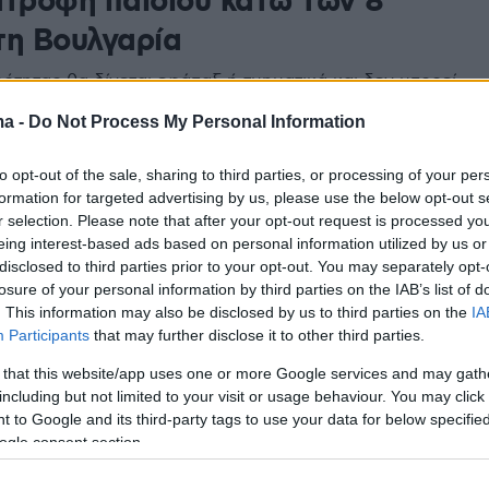
ατροφή παιδιού κάτω των 8
τη Βουλγαρία
ρότητας θα δίνεται εφάπαξ ή τμηματικά και δεν μπορεί
εί στον άλλο γονέα
ma -
Do Not Process My Personal Information
2
to opt-out of the sale, sharing to third parties, or processing of your per
ς παροχές σε 15 λεπτά μέσω του
formation for targeted advertising by us, please use the below opt-out s
r selection. Please note that after your opt-out request is processed y
rty, δείτε το εγχειρίδιο χρήσης
eing interest-based ads based on personal information utilized by us or
disclosed to third parties prior to your opt-out. You may separately opt-
ν ΑΑΔΕ
losure of your personal information by third parties on the IAB’s list of
. This information may also be disclosed by us to third parties on the
IA
των γονικών παροχών σε οκτώ ερωτήσεις - απαντήσεις
Participants
that may further disclose it to other third parties.
 να γνωρίζουν οι φορολογούμενοι πριν επισκεφθούν
λαιογράφους
 that this website/app uses one or more Google services and may gath
including but not limited to your visit or usage behaviour. You may click 
 to Google and its third-party tags to use your data for below specifi
ogle consent section.
 άδειες: Τι αλλάζει - Πόσες