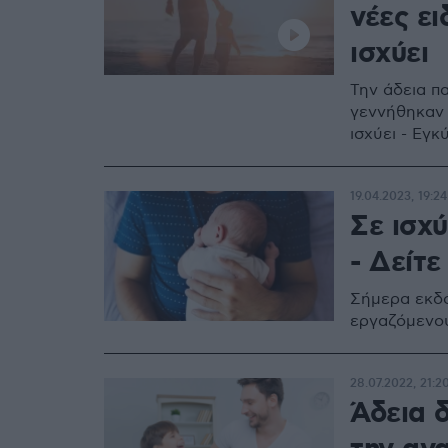
νέες ει
ισχύει
Την άδεια π
γεννήθηκαν α
ισχύει - Εγ
19.04.2023, 19:24
Σε ισχ
- Δείτε
Σήμερα εκδό
εργαζόμενου
28.07.2022, 21:2
Άδεια 