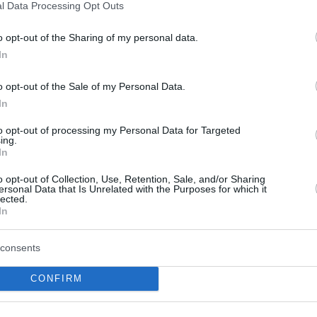
l Data Processing Opt Outs
δικαιούται ο νέος πατέρας - Σε
 διατάξεις
o opt-out of the Sharing of my personal data.
In
τητας 14 ημερών μετ´ αποδοχών και γονική άδεια
μηνών - Όλες οι αλλαγές στις γονικές άδειες
o opt-out of the Sale of my Personal Data.
In
2
4
to opt-out of processing my Personal Data for Targeted
ing.
κό νομοσχέδιο: Τι αλλάζει στις
In
 άδειες
o opt-out of Collection, Use, Retention, Sale, and/or Sharing
ersonal Data that Is Unrelated with the Purposes for which it
lected.
ν οι νέες διατάξεις για την άδεια πατρότητας, την
In
ό την απόλυση, τις γονικές άδειες και άλλα
ητήματα
consents
1
4
CONFIRM
ζει στις γονικές άδειες: Πόσες