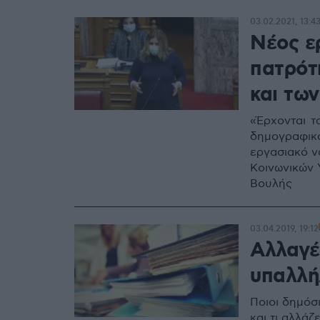
03.02.2021, 13:4
Νέος ε
πατρότ
και τω
«Έρχονται τ
δημογραφικ
εργασιακό ν
Κοινωνικών 
Βουλής
03.04.2019, 19:12
Αλλαγέ
υπαλλή
Ποιοι δημόσ
και τι αλλάζ