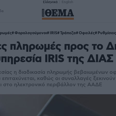
Ελληνικά
English
δα
ρωμές
Φορολογούμενοι
IRIS
Τράπεζα
Οφειλές
Ρυθμίσει
ς πληρωμές προς το Δ
υπηρεσία IRIS της ΔΙΑΣ
σίας η διαδικασία πληρωμής βεβαιωμένων ο
ι επιταχύνεται, καθώς οι συναλλαγές ξεκινούν
 στο ηλεκτρονικό περιβάλλον της ΑΑΔΕ