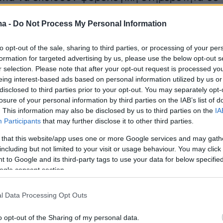
ρόνο. Περισσότερες πληροφορίες σχετικά με τ
ma -
Do Not Process My Personal Information
ς ΔΙΑΣ Α.Ε. για τον Δημόσιο Τομέα μπορείτε ν
to opt-out of the sale, sharing to third parties, or processing of your per
formation for targeted advertising by us, please use the below opt-out s
α Σύμβουλος της ΔΙΑΣ Α.Ε. κ. Σταυρούλα
r selection. Please note that after your opt-out request is processed y
eing interest-based ads based on personal information utilized by us or
δήλωσε σχετικά: «Με την ένταξη των
disclosed to third parties prior to your opt-out. You may separately opt-
οφειλών στην υπηρεσία πληρωμών IRIS, οι
losure of your personal information by third parties on the IAB’s list of
ε το Δημόσιο εκσυγχρονίζονται προς όφελος
. This information may also be disclosed by us to third parties on the
IA
Participants
that may further disclose it to other third parties.
ν. Πλέον, οι πολίτες και οι επιχειρήσεις έχου
τους μια φιλική εμπειρία πληρωμής η οποία
 that this website/app uses one or more Google services and may gath
including but not limited to your visit or usage behaviour. You may click 
ν καινοτομία με τη μέγιστη ασφάλεια και
 to Google and its third-party tags to use your data for below specifi
ς ηλεκτρονικές συναλλαγές τους με το
ogle consent section.
l Data Processing Opt Outs
 ΔΙΑΣ Α.Ε.
o opt-out of the Sharing of my personal data.