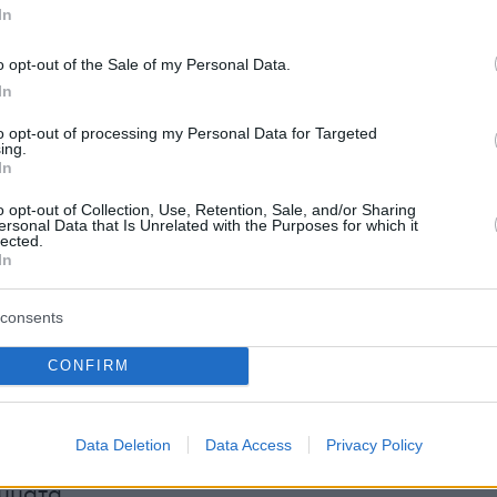
In
ΙΑΤΡΑΠΕΖΙΚΑ ΣΥΣΤΗΜΑΤΑ (ΔΙΑΣ) Α.Ε. ξεκίνησ
 της το 1989 και αποτελεί τον Εθνικό Φορέα
o opt-out of the Sale of my Personal Data.
Διατραπεζικών Πληρωμών. Η ΔΙΑΣ έχει
In
ι λειτουργεί το Διατραπεζικό Σύστημα
to opt-out of processing my Personal Data for Targeted
ing.
Σ, μέσω του οποίου διακινούνται και
In
αι ηλεκτρονικά διατραπεζικές πληρωμές τόσο
o opt-out of Collection, Use, Retention, Sale, and/or Sharing
ρας όσο και διασυνοριακά και περιλαμβάνει τα
ersonal Data that Is Unrelated with the Purposes for which it
lected.
γαλεία πληρωμών: μεταφορές πίστωσης, άμεσ
In
ηρωμές με κάρτες, επιταγές, συναλλαγές σε
στημα Πληρωμών ΔΙΑΣ συμμετέχουν ως μέλη
consents
τικά ιδρύματα καθώς και ιδρύματα πληρωμών
ικού χρήματος που λειτουργούν στην Ελλάδα
CONFIRM
νδεσή του με Συστήματα Πληρωμών του SEPA
ροσβασιμότητα σε παρόχους πληρωμών της
Data Deletion
Data Access
Privacy Policy
έτοχοι της είναι η Τράπεζα της Ελλάδος και
ρύματα.