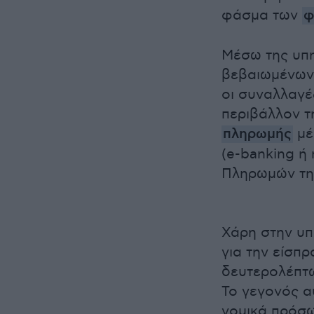
φάσμα των
φ
Μέσω της υπη
βεβαιωμένων 
οι συναλλαγέ
περιβάλλον τ
πληρωμής
μέ
(e-banking ή
Πληρωμών της
Χάρη στην υπ
για την είσπ
δευτερολέπτω
Το γεγονός α
νομικά πρόσω