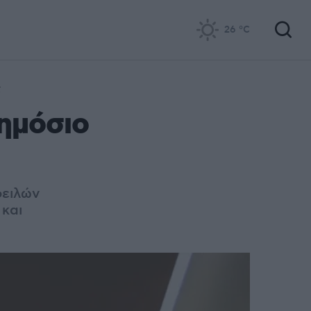
26
°C
ς
ημόσιο
φειλών
 και