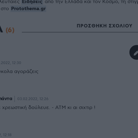
Ειδήσεις
ελευταίες
από την Ελλάδα και τον Κόσμο, τη στιγ
Protothema.gr
 στο
Α
ΠΡΟΣΘΗΚΗ ΣΧΟΛΙΟΥ
(6)
.2022, 12:30
εύκολα αγοράζεις
πάντα
03.02.2022, 12:26
χρεωστική δούλευε. - ΑΤΜ κι αι σιχτιρ !
, 12:18