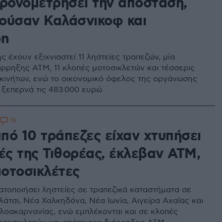
χρονομετρήσει την απόσταση,
ούσαν Καλάσνικοφ και
on
ς έχουν εξιχνιαστεί 11 ληστείες τραπεζών, μία
άρρηξης ΑΤΜ, 11 κλοπές μοτοσικλετών και τέσσερις
κινήτων, ενώ το οικονομικό όφελος της οργάνωσης
ι ξεπερνά τις 483.000 ευρώ
13
πό 10 τράπεζες είχαν χτυπήσει
ές της Τιθορέας, έκλεβαν ΑΤΜ,
μοτοσικλέτες
ατοποιήσει ληστείες σε τραπεζικά καταστήματα σε
λάτσι, Νέα Χαλκηδόνα, Νέα Ιωνία, Αιγείρα Αχαΐας και
λοακαρνανίας, ενώ εμπλέκονται και σε κλοπές