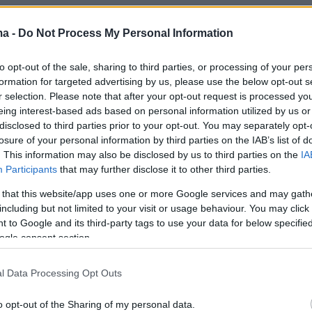
ma -
Do Not Process My Personal Information
20
3
Ω: «Παράνομη η επιβολή
to opt-out of the sale, sharing to third parties, or processing of your per
ας χρέωσης 0,80 ευρώ στους
formation for targeted advertising by us, please use the below opt-out s
r selection. Please note that after your opt-out request is processed y
ικούς και της Alpha Bank» – Τι
eing interest-based ads based on personal information utilized by us or
disclosed to third parties prior to your opt-out. You may separately opt-
 η τράπεζα
losure of your personal information by third parties on the IAB’s list of
. This information may also be disclosed by us to third parties on the
IA
την Alpha Bank «η απόφαση δεν επηρεάζει την ισχύ
Participants
that may further disclose it to other third parties.
κών σχέσεων των πελατών που έχουν επιλέξει να
ύν το myAlpha Benefit Base, ούτε αμφισβητεί τη
 that this website/app uses one or more Google services and may gath
παροχής του συγκεκριμένου πακέτου υπηρεσιών»
including but not limited to your visit or usage behaviour. You may click 
 to Google and its third-party tags to use your data for below specifi
ogle consent section.
75
λακή 6 από τους
l Data Processing Opt Outs
ρούμενους για τη ληστεία σε
o opt-out of the Sharing of my personal data.