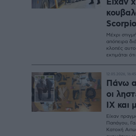
Είχαν 
κουβαλ
Scorpi
Μέχρι στιγμή
απόπειρα δι
κλοπές αυτο
εκτιμάται ότ
12.05.2026, 16:45
Πάνω α
οι ληστ
ΙΧ και 
Είχαν πραγμ
Παπάγου, Γα
Κατοχή Αιτω