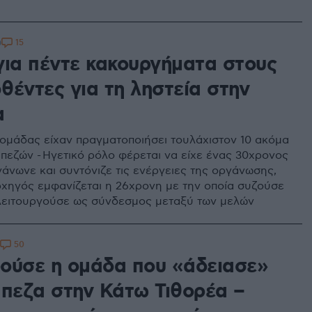
15
0
για πέντε κακουργήματα στους
θέντες για τη ληστεία στην
α
 ομάδας είχαν πραγματοποιήσει τουλάχιστον 10 ακόμα
απεζών - Ηγετικό ρόλο φέρεται να είχε ένας 30χρονος
γάνωνε και συντόνιζε τις ενέργειες της οργάνωσης,
χηγός εμφανίζεται η 26χρονη με την οποία συζούσε
 λειτουργούσε ως σύνδεσμος μεταξύ των μελών
50
ούσε η ομάδα που «άδειασε»
άπεζα στην Κάτω Τιθορέα –