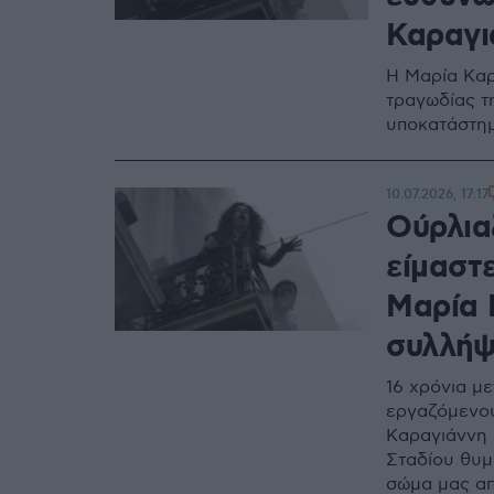
Καραγι
Η Μαρία Καρ
τραγωδίας τ
υποκατάστημ
10.07.2026, 17:17
Ούρλιαζ
είμαστ
Μαρία 
συλλήψ
16 χρόνια με
εργαζόμενου
Καραγιάννη 
Σταδίου θυμ
σώμα μας απ