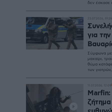
δεν έσκασε 
23.07.2026, 19:26
Συνελή
για την
Βαυαρία
Σύμφωνα με 
μαχαίρι, τρ
θύμα κατάφερ
των γιατρών
11.07.2026, 12:09
Marfin:
ζήτημα
ευθυνώ