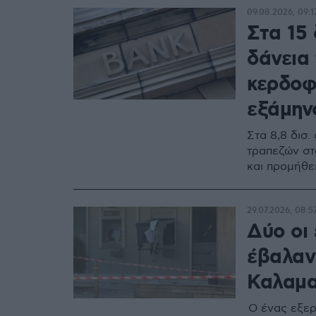
09.08.2026, 09:1
Στα 15 
δάνεια
κερδοφ
εξάμην
Στα 8,8 δισ
τραπεζών στ
και προμήθε
29.07.2026, 08:5
Δύο οι 
έβαλαν
Καλαμα
Ο ένας εξερ