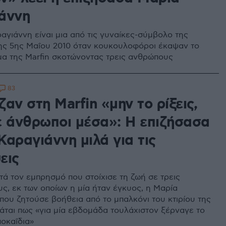
άννη
αγιάννη είναι μια από τις γυναίκες-σύμβολο της
ης 5ης Μαΐου 2010 όταν κουκουλοφόροι έκαψαν το
α της Μarfin σκοτώνοντας τρεις ανθρώπους
83
αν στη Marfin «μην το ρίξεις,
ε άνθρωποι μέσα»: Η επιζήσασα
Καραγιάννη μιλά για τις
εις
τά τον εμπρησμό που στοίχισε τη ζωή σε τρεις
ς, εκ των οποίων η μία ήταν έγκυος, η Μαρία
που ζητούσε βοήθεια από το μπαλκόνι του κτιρίου της
άται πως «για μία εβδομάδα τουλάχιστον ξέρναγε το
οκαΐδια»