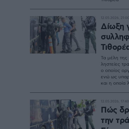
12.05.2026, 21:0
Δίωξη 
συλληφ
Τιθορέ
Τα μέλη της
ληστείες τρ
ο οποίος ορ
ενώ ως υπαρ
και η οποία
12.05.2026, 17:40
Πώς δρ
την τρ