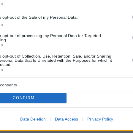
α στην Κάτω Τιθορέα -
In
δια στην Ευελπίδων
o opt-out of the Sale of my Personal Data.
In
ν ελεύθεροι με περιοριστικούς όρους - Κατά την
ατηγορουμένων από τα δικαστήρια σημειώθηκε
to opt-out of processing my Personal Data for Targeted
έγινε χρήση χημικών και κρότου λάμψης
ing.
In
o opt-out of Collection, Use, Retention, Sale, and/or Sharing
51
ersonal Data that Is Unrelated with the Purposes for which it
 ντοκουμέντα από τους ληστές
lected.
In
θορέας: Με μάσκες και όπλα
ύν υπάλληλους τράπεζας για να
consents
ώσουν λεφτά, κόσμος σηκώνει
CONFIRM
ια ψήλα
Data Deletion
Data Access
Privacy Policy
μός, χειροβομβίδες και κατηγορίες για εγκληματική
ους συλληφθέντες μετά τη ληστεία στην Κάτω