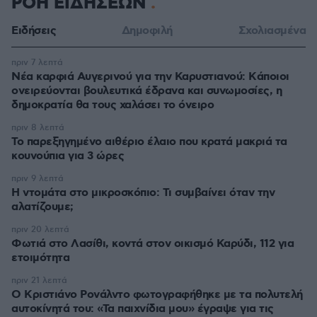
ΡΟΗ ΕΙΔΗΣΕΩΝ
Ειδήσεις
Δημοφιλή
Σχολιασμένα
πριν 7 λεπτά
Νέα καρφιά Αυγερινού για την Καρυστιανού: Kάποιοι
ονειρεύονται βουλευτικά έδρανα και συνωμοσίες, η
δημοκρατία θα τους χαλάσει το όνειρο
πριν 8 λεπτά
Το παρεξηγημένο αιθέριο έλαιο που κρατά μακριά τα
κουνούπια για 3 ώρες
πριν 9 λεπτά
Η ντομάτα στο μικροσκόπιο: Τι συμβαίνει όταν την
αλατίζουμε;
πριν 20 λεπτά
Φωτιά στο Λασίθι, κοντά στον οικισμό Καρύδι, 112 για
ετοιμότητα
πριν 21 λεπτά
Ο Κριστιάνο Ρονάλντο φωτογραφήθηκε με τα πολυτελή
αυτοκίνητά του: «Τα παιχνίδια μου» έγραψε για τις