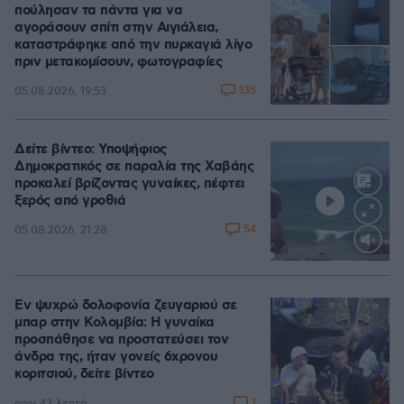
πούλησαν τα πάντα για να
αγοράσουν σπίτι στην Αιγιάλεια,
καταστράφηκε από την πυρκαγιά λίγο
πριν μετακομίσουν, φωτογραφίες
135
05.08.2026, 19:53
Δείτε βίντεο: Υποψήφιος
Δημοκρατικός σε παραλία της Χαβάης
προκαλεί βρίζοντας γυναίκες, πέφτει
ξερός από γροθιά
54
05.08.2026, 21:28
Loaded
:
100.00%
Εν ψυχρώ δολοφονία ζευγαριού σε
μπαρ στην Κολομβία: Η γυναίκα
προσπάθησε να προστατεύσει τον
άνδρα της, ήταν γονείς 6χρονου
κοριτσιού, δείτε βίντεο
1
πριν 43 λεπτά