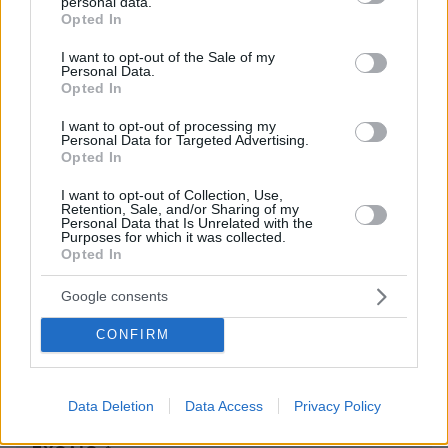
personal data.
grant or deny consent to Google and its third-party tags to
Κωστας
Opted In
use your data for below specified purposes in below Google
30.09.2021, 08:39
consent section.
I want to opt-out of the Sale of my
Κοντη η μνημη..Τον ΕΝΦΙΑ τον ειχε ψηφίσει με
Personal Data.
τα δυο χερια και τον διατηρεί ακομα η ΝΔ
Opted In
ΑΠΑΝΤΗΣΗ
I want to opt-out of processing my
Personal Data for Targeted Advertising.
Opted In
ΠΡΟΣΘΗΚΗ ΣΧΟΛΙΟΥ
I want to opt-out of Collection, Use,
Retention, Sale, and/or Sharing of my
Personal Data that Is Unrelated with the
ΌΝΟΜΑ *
Purposes for which it was collected.
Opted In
Google consents
CONFIRM
EMAIL
Data Deletion
Data Access
Privacy Policy