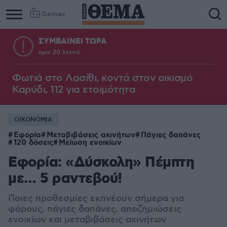
Games
ΣΥΜΒΑΙΝΕΙ ΤΩΡΑ
πριν 20 λεπτά
Φωτιά στο Λασίθι, κοντά στον οικισμό
Καρύδι, 112 για ετοιμότητα
ΟΙΚΟΝΟΜΙΑ
Εφορία
Μεταβιβάσεις ακινήτων
Πάγιες δαπάνες
120 δόσεις
Μείωση ενοικίων
Εφορία: «Δύσκολη» Πέμπτη
με… 5 ραντεβού!
Ποιες προθεσμίες εκπνέουν σήμερα για
φόρους, πάγιες δαπάνες, αποζημιώσεις
ενοικίων και μεταβιβάσεις ακινήτων