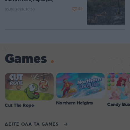
απέναντι στις πυρκαγιές
52
05.08.2026, 10:50
Games
Northern Heights
Candy Bub
Cut The Rope
ΔΕΙΤΕ ΟΛΑ ΤΑ GAMES