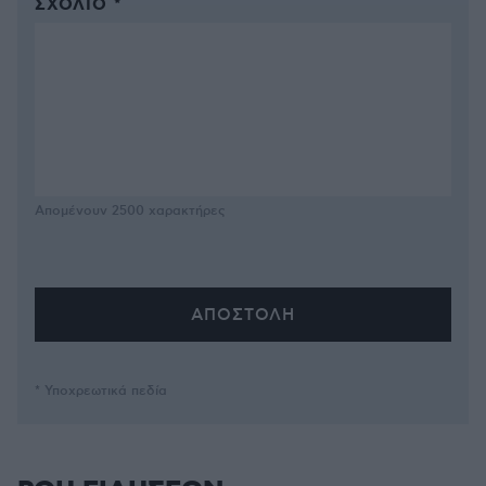
ΣΧΌΛΙΟ *
Απομένουν
2500
χαρακτήρες
* Υποχρεωτικά πεδία