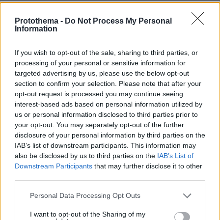
Xαααχαχ
Protothema -
Do Not Process My Personal
30.09.2021, 07:22
Information
Πληρωστε ΕΝΦΙΑ κοροιδαρες για τους μισθους των
κοπριτων...
If you wish to opt-out of the sale, sharing to third parties, or
processing of your personal or sensitive information for
ΑΠΑΝΤΗΣΗ
targeted advertising by us, please use the below opt-out
section to confirm your selection. Please note that after your
Λαμογιο
opt-out request is processed you may continue seeing
30.09.2021, 08:34
interest-based ads based on personal information utilized by
Ειπε ο φοροφυγας χαχαχαχααχαχα
us or personal information disclosed to third parties prior to
ΑΠΑΝΤΗΣΗ
your opt-out. You may separately opt-out of the further
disclosure of your personal information by third parties on the
IAB’s list of downstream participants. This information may
ΑΠΑΝΤΗΣΗ
also be disclosed by us to third parties on the
IAB’s List of
30.09.2021, 08:11
Downstream Participants
that may further disclose it to other
να το σκεφτοσουν οταν πηγαινες και ψηφιζες
third parties.
ολους τους ψευτες πολιτικους τυπου Βεζιζελου
που εβαλε τον ΕΝΦΙΑ
Please note that this website/app uses one or more Google
Personal Data Processing Opt Outs
services and may gather and store information including but
ΑΠΑΝΤΗΣΗ
not limited to your visit or usage behaviour. You may click to
I want to opt-out of the Sharing of my