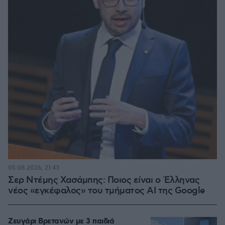
05.08.2026, 21:43
Σερ Ντέμης Χασάμπης: Ποιος είναι ο Έλληνας
νέος «εγκέφαλος» του τμήματος AI της Google
Ζευγάρι Βρετανών με 3 παιδιά