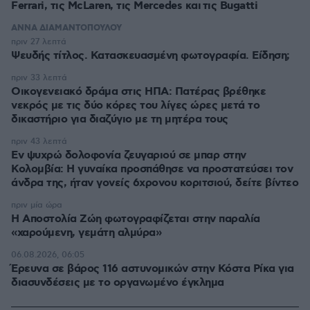
Ferrari, τις McLaren, τις Mercedes και τις Bugatti
ΑΝΝΑ ΔΙΑΜΑΝΤΟΠΟΥΛΟΥ
πριν 27 λεπτά
Ψευδής τίτλος. Κατασκευασμένη φωτογραφία. Είδηση;
πριν 33 λεπτά
Οικογενειακό δράμα στις ΗΠΑ: Πατέρας βρέθηκε
νεκρός με τις δύο κόρες του λίγες ώρες μετά το
δικαστήριο για διαζύγιο με τη μητέρα τους
πριν 43 λεπτά
Εν ψυχρώ δολοφονία ζευγαριού σε μπαρ στην
Κολομβία: Η γυναίκα προσπάθησε να προστατεύσει τον
άνδρα της, ήταν γονείς 6χρονου κοριτσιού, δείτε βίντεο
πριν μία ώρα
H Αποστολία Ζώη φωτογραφίζεται στην παραλία
«χαρούμενη, γεμάτη αλμύρα»
06.08.2026, 06:05
Έρευνα σε βάρος 116 αστυνομικών στην Κόστα Ρίκα για
διασυνδέσεις με το οργανωμένο έγκλημα