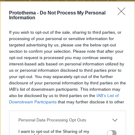
χειραγωγούν την κοινή γνώμη.
Protothema -
Do Not Process My Personal
Information
Συχνά κάποιοι ανταγωνίζονται για τις πιο
φρέσκες και ζουμερές λεπτομέρειες ενός
If you wish to opt-out of the sale, sharing to third parties, or
θέματος και δεν αφιερώνουν ούτε λεπτό για να
processing of your personal or sensitive information for
targeted advertising by us, please use the below opt-out
σκεφτούν πόσο αμφισβητήσιμες φαίνονται.
section to confirm your selection. Please note that after your
Αυτή η πληθώρα ψευδών ειδήσεων κινητοποιεί
opt-out request is processed you may continue seeing
ενεργά τη διάδοση αναληθειών, η οποία
interest-based ads based on personal information utilized by
αυξάνει ακόμα περισσότερο την έκταση
us or personal information disclosed to third parties prior to
your opt-out. You may separately opt-out of the further
εναλλακτικών αφηγημάτων που αποβλέπουν
disclosure of your personal information by third parties on the
στο να ευνοήσουν την άλφα ή τη βήτα
IAB’s list of downstream participants. This information may
σκοπιμότητα.
also be disclosed by us to third parties on the
IAB’s List of
Downstream Participants
that may further disclose it to other
third parties.
Οι ψευδείς ειδήσεις εκμεταλλεύονται επίσης
την έμφυτη περιέργεια των ανθρώπων. Παίζουν
Please note that this website/app uses one or more Google
Personal Data Processing Opt Outs
με τα συναισθήματα και τις αξίες μας για να
services and may gather and store information including but
not limited to your visit or usage behaviour. You may click to
I want to opt-out of the Sharing of my
κερδίσουν τα κλικ και την ενασχόλησή μας.