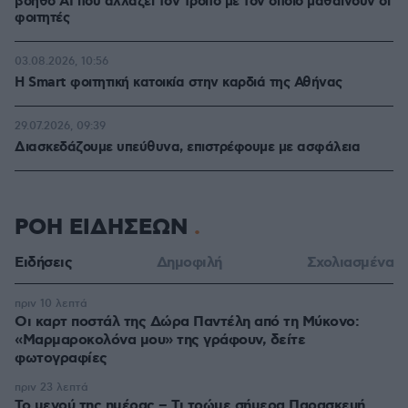
βοηθό AI που αλλάζει τον τρόπο με τον οποίο μαθαίνουν οι
φοιτητές
03.08.2026, 10:56
Η Smart φοιτητική κατοικία στην καρδιά της Αθήνας
29.07.2026, 09:39
Διασκεδάζουμε υπεύθυνα, επιστρέφουμε με ασφάλεια
ΡΟΗ ΕΙΔΗΣΕΩΝ
Ειδήσεις
Δημοφιλή
Σχολιασμένα
πριν 10 λεπτά
Οι καρτ ποστάλ της Δώρα Παντέλη από τη Μύκονο:
«Μαρμαροκολόνα μου» της γράφουν, δείτε
φωτογραφίες
πριν 23 λεπτά
Το μενού της ημέρας – Τι τρώμε σήμερα Παρασκευή