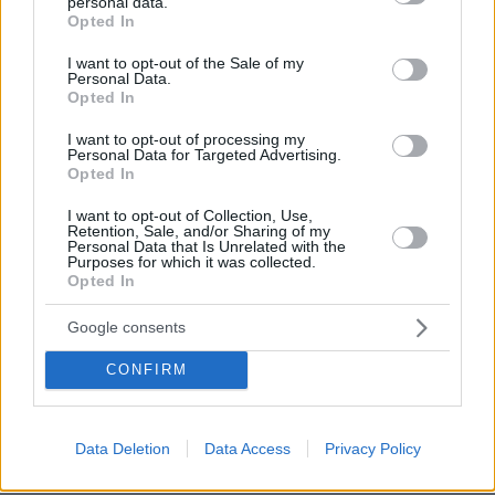
personal data.
grant or deny consent to Google and its third-party tags to
Ψευδείς αναφορές για τον θάνατο διασήμων ή
Opted In
use your data for below specified purposes in below Google
για σκανδαλώδεις παρεκτροπές πολιτικών
consent section.
I want to opt-out of the Sale of my
προκαλούν εκτεταμένες διενέξεις. Δεν
Personal Data.
Opted In
χρειάζεται να αναφέρουμε ονόματα. Όποιες κι
αν είναι οι πολιτικές σας πεποιθήσεις, μπορείτε
I want to opt-out of processing my
Personal Data for Targeted Advertising.
εύλογα να υποθέσετε ότι και το κόμμα που
Opted In
υποστηρίζετε διαστρεβλώνει κατά καιρούς την
I want to opt-out of Collection, Use,
αλήθεια.
Retention, Sale, and/or Sharing of my
Personal Data that Is Unrelated with the
Purposes for which it was collected.
Αυτά τα συγκεκριμένα παραδείγματα μπορεί
Opted In
να φαίνονται αθώα ως έναν βαθμό. Εντούτοις,
Google consents
υπάρχουν επίσης «φάρμες τρολ», που το μόνο
που κάνουν είναι να παράγουν προπαγάνδα
CONFIRM
καμουφλαρισμένη σε ειδησεογραφία και να τη
γεμίζουν με αμφιλεγόμενους ισχυρισμούς
Data Deletion
Data Access
Privacy Policy
σχετικά με το άλφα ή το βήτα. Στην Αγία
Πετρούπολη της Ρωσίας το Internet Research