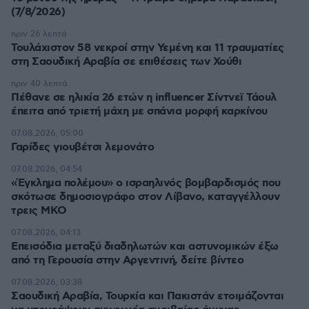
(7/8/2026)
πριν 26 λεπτά
Τουλάχιστον 58 νεκροί στην Υεμένη και 11 τραυματίες
στη Σαουδική Αραβία σε επιθέσεις των Χούθι
πριν 40 λεπτά
Πέθανε σε ηλικία 26 ετών η influencer Σίντνεϊ Τάουλ
έπειτα από τριετή μάχη με σπάνια μορφή καρκίνου
07.08.2026, 05:00
Γαρίδες γιουβέτσι λεμονάτο
07.08.2026, 04:54
«Έγκλημα πολέμου» ο ισραηλινός βομβαρδισμός που
σκότωσε δημοσιογράφο στον Λίβανο, καταγγέλλουν
τρεις ΜΚΟ
07.08.2026, 04:13
Επεισόδια μεταξύ διαδηλωτών και αστυνομικών έξω
από τη Γερουσία στην Αργεντινή, δείτε βίντεο
07.08.2026, 03:38
Σαουδική Αραβία, Τουρκία και Πακιστάν ετοιμάζονται