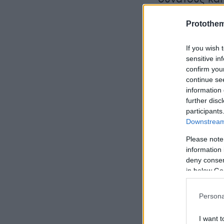
άλμπουμ της 
Protothe
«Entertainme
συμπεριλαμβά
If you wish 
«Natural's N
sensitive in
40χρονης μου
confirm you
continue se
τίτλο «Happy
information 
further disc
participants
Downstream 
Please note
information 
deny consent
in below Go
Persona
I want t