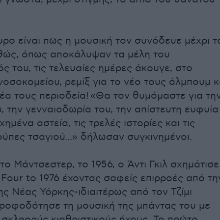
υρο είναι πως η μουσική τον συνόδευε μέχρι τ
θώς, όπως αποκάλυψαν τα μέλη του
ς του, τις τελευαίες ημέρες άκουγε, στο
νοσοκομείου, ρεμίξ για το νέο τους άλμπουμ κ
νέα τους περιοδεία!
«Θα τον θυμόμαστε για τη
, την γενναιοδωρία του, την απίστευτη ευφυία
χημένα αστεία, τις τρελές ιστορίες και τις
ούπες τσαγιού...» δήλωσαν συγκινημένοι.
ο Μάντσεστερ, το 1956, ο Άντι Γκιλ σχημάτισε
 Four to 1976 έχοντας σαφείς επιρροές από τη
ης Νέας Υόρκης-ιδιαιτέρως από τον Τζίμι
 τροφοδότησε τη μουσική της μπάντας του με
 σκληορύς κιαθριστικούς ήχους. Το πρώτο