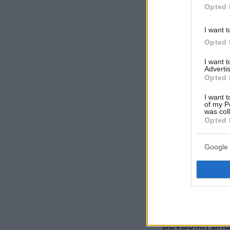
Opted 
I want t
Opted 
I want 
Advertis
Opted 
I want t
Οι επιδραστικοί Ga
of my P
was col
Opted 
Google 
Τόσο ο Κέρτ 
REM είχαν παρ
πολλά μουσικ
Red Hot Chili
μοναδική μπά