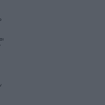
ο
αι
ν
ν