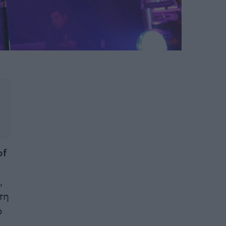
of
,
τη
ο