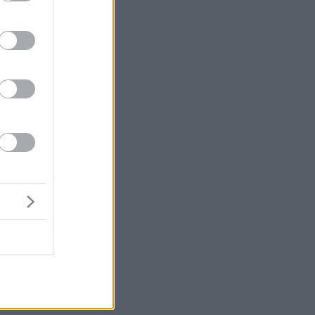
ων
αν