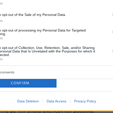
In
o opt-out of the Sale of my Personal Data.
In
to opt-out of processing my Personal Data for Targeted
ing.
In
o opt-out of Collection, Use, Retention, Sale, and/or Sharing
ng of Four σχηματίστηκαν το 1976
ersonal Data that Is Unrelated with the Purposes for which it
lected.
In
consents
Κομπέιν των Νιρβάνα όσο και ο Μάικλ Στάιπ τ
CONFIRM
αδεχτεί, και μάλιστα δημοσίως, πως ...;eκλεψ
ά στοιχεία από τους Gang of Four ενώ και οι
Data Deletion
Data Access
Privacy Policy
 Peppers, τούς είχαν χαρακτηρίσει ως την
ντα με την οποία σχετίζονταν μουσικά.