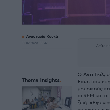
Αναστασία Κουκά
02.02.2020, 00:32
Δείτε 
Ο
Άντι Γκιλ
, 
Thema Insights
Four
, που επ
μουσικούς κα
οι REM και οι
ζωή. «Έφυγε»
να έχουν γίνε