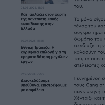
του.
03.08.2026, 11:06
Κάτι αλλάζει στον χάρτη
Το μόνο σίγο
της πανεπιστημιακής
εκπαίδευσης στην
τέλος του κα
Ελλάδα
συγκροτήματό
δωμάτιο του 
30.07.2026, 15:25
σχεδίαζε τη 
Εθνική Τράπεζα: Η
καλοσύνη του
κορυφαία επιλογή για τη
χρηματοδότηση μεγάλων
του, τα αποτυ
έργων
ατελείωτες κ
29.07.2026, 09:39
Γεννημένος στ
Διασκεδάζουμε
τους Gang of
υπεύθυνα, επιστρέφουμε
με ασφάλεια
πανκ σκηνή τ
Χέντριξ- και
δυνατούς και