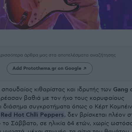
περισσότερα άρθρα μας
στα αποτελέσματα αναζήτησης
Add Protothema.gr on Google
ο σπουδαίος κιθαρίστας και ιδρυτής των
Gang 
ηρέασαν βαθιά με τον ήχο τους κορυφαίους
ι διάσημα συγκροτήματα όπως ο Κέρτ Κομπέιν
Red Hot Chlli Peppers
, δεν βρίσκεται πλέον σ
 τo Σάββατο, σε ηλικία 64 ετών, χωρίς ωστόσ
ι γνωστά, μέχρι στιγμής, τα αίτια του θανάτου