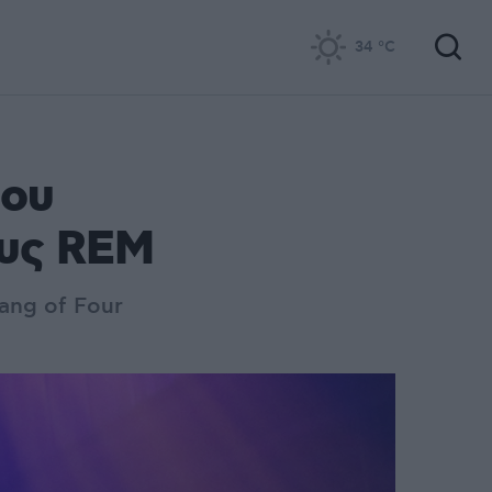
34
°C
που
ους REM
ang of Four