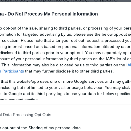
μπάντας κυκλοφόρησε το 1979, με τίτλο
ma -
Do Not Process My Personal Information
nt» και ανάμεσα στα πιο γνωστά κομμάτια της
νονται τα «At Home He's a Tourist» και
to opt-out of the sale, sharing to third parties, or processing of your per
ot». Η τελευταία δισκογραφική δουλειά της
formation for targeted advertising by us, please use the below opt-out s
σικής τους διαδρομής βγήκε το 2019 και είχε
r selection. Please note that after your opt-out request is processed y
eing interest-based ads based on personal information utilized by us or
 Now».
disclosed to third parties prior to your opt-out. You may separately opt-
losure of your personal information by third parties on the IAB’s list of
. This information may also be disclosed by us to third parties on the
IA
Participants
that may further disclose it to other third parties.
 that this website/app uses one or more Google services and may gath
including but not limited to your visit or usage behaviour. You may click 
 to Google and its third-party tags to use your data for below specifi
ogle consent section.
l Data Processing Opt Outs
o opt-out of the Sharing of my personal data.