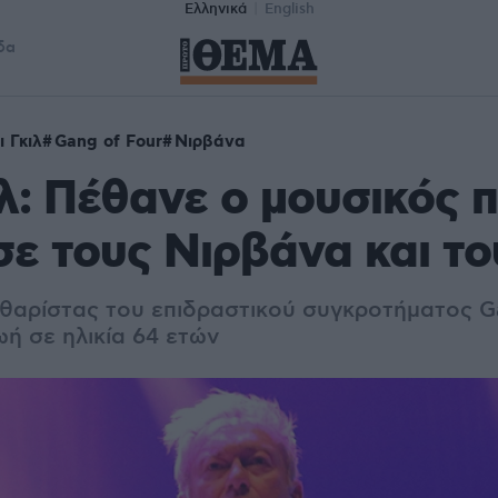
Ελληνικά
English
δα
ι Γκιλ
Gang of Four
Νιρβάνα
ιλ: Πέθανε ο μουσικός 
ε τους Νιρβάνα και τ
κιθαρίστας του επιδραστικού συγκροτήματος G
ή σε ηλικία 64 ετών