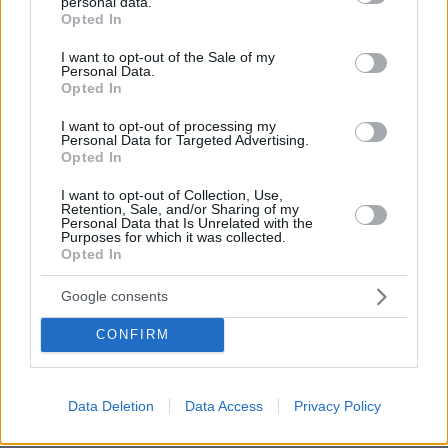
personal data.
grant or deny consent to Google and its third-party tags to
σημασία. Ως καλλιτέχνης παρατηρώ όσο
Opted In
use your data for below specified purposes in below Google
μπορώ ό,τι συμβαίνει, προσπαθώ να βρίσκω
consent section.
I want to opt-out of the Sale of my
τρόπο να συνεχίσω να υπάρχω και να σέβομαι
Personal Data.
Opted In
αυτούς που επιλέγουν να με κρατάνε στη ζωή
τους με αφορμή τα τραγούδια και την μουσική.
I want to opt-out of processing my
Personal Data for Targeted Advertising.
Opted In
- Νιώθεις αναγκασμένη ως καλλιτέχνης να
I want to opt-out of Collection, Use,
εξοικειωθείς με τους φρέσκους τρόπους
Retention, Sale, and/or Sharing of my
Personal Data that Is Unrelated with the
επικοινωνίας, κυρίως των νέων, όπως τα social
Purposes for which it was collected.
media, για παράδειγμα;
Opted In
Google consents
Δεν νιώθω ακριβώς αναγκασμένη άλλα η
αλήθεια είναι πως πολύ συχνά χρειάζεται να
CONFIRM
μετακινούμαι από αυτό που πίστευα ή να
ψάχνω τρόπο να αντιληφθώ έστω τους νέους
Data Deletion
Data Access
Privacy Policy
τρόπους επικοινωνίας. Σε αυτό συμμετέχω όσο
μπορώ και νιώθω άνετα. Πολλές φορές η