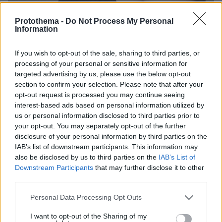
Protothema -
Do Not Process My Personal
Information
If you wish to opt-out of the sale, sharing to third parties, or
processing of your personal or sensitive information for
targeted advertising by us, please use the below opt-out
- Δεδομένου ότι τα τελευταία χρόνια είσαι
section to confirm your selection. Please note that after your
δυναμικά ενεργή και παρούσα στα εγχώρια
opt-out request is processed you may continue seeing
καλλιτεχνικά δρώμενα τι πιστεύεις πως έχει
interest-based ads based on personal information utilized by
αλλάξει στο τοπίο της ψυχαγωγίας;
us or personal information disclosed to third parties prior to
your opt-out. You may separately opt-out of the further
disclosure of your personal information by third parties on the
Ζούμε εποχές που όλα αλλάζουν συνεχώς Η
IAB’s list of downstream participants. This information may
καθημερινότητα των ανθρώπων αλλάζει τόσο
also be disclosed by us to third parties on the
IAB’s List of
ραγδαία, σε όλους τους τομείς, που θα ήταν
Downstream Participants
that may further disclose it to other
third parties.
παράξενο να μην είχε αλλάξει τίποτα στον
τομέα της ψυχαγωγίας. Οι αλλαγές άλλες
Please note that this website/app uses one or more Google
Personal Data Processing Opt Outs
φορές συμφωνούν με την αισθητική μου και το
services and may gather and store information including but
not limited to your visit or usage behaviour. You may click to
I want to opt-out of the Sharing of my
γούστο μου και άλλες όχι. Αλλά αυτό δεν έχει