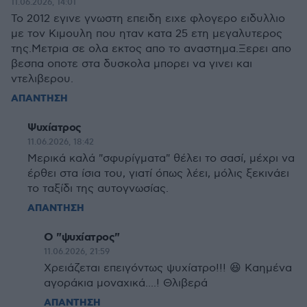
11.06.2026, 14:01
Το 2012 εγινε γνωστη επειδη ειχε φλογερο ειδυλλιο
με τον Κιμουλη που ηταν κατα 25 ετη μεγαλυτερος
της.Μετρια σε ολα εκτος απο το αναστημα.Ξερει απο
βεσπα οποτε στα δυσκολα μπορει να γινει και
ντελιβερου.
ΑΠΑΝΤΗΣΗ
Ψυχίατρος
11.06.2026, 18:42
Μερικά καλά "σφυρίγματα" θέλει το σασί, μέχρι να
έρθει στα ίσια του, γιατί όπως λέει, μόλις ξεκινάει
το ταξίδι της αυτογνωσίας.
ΑΠΑΝΤΗΣΗ
Ο "ψυχίατρος"
11.06.2026, 21:59
Χρειάζεται επειγόντως ψυχίατρο!!! 😆 Καημένα
αγοράκια μοναχικά....! Θλιβερά
ΑΠΑΝΤΗΣΗ