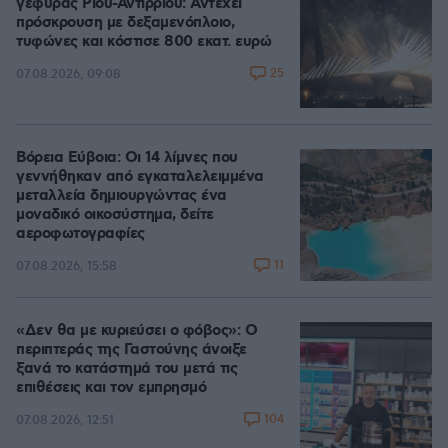
γέφυρας Ρίου-Αντιρρίου: Αντέχει
πρόσκρουση με δεξαμενόπλοιο,
τυφώνες και κόστισε 800 εκατ. ευρώ
25
07.08.2026, 09:08
Βόρεια Εύβοια: Οι 14 λίμνες που
γεννήθηκαν από εγκαταλελειμμένα
μεταλλεία δημιουργώντας ένα
μοναδικό οικοσύστημα, δείτε
αεροφωτογραφίες
11
07.08.2026, 15:58
«Δεν θα με κυριεύσει ο φόβος»: Ο
περιπτεράς της Γαστούνης άνοιξε
ξανά το κατάστημά του μετά τις
επιθέσεις και τον εμπρησμό
104
07.08.2026, 12:51