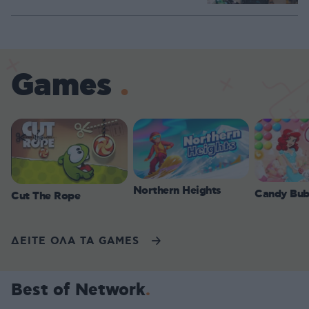
Games
Northern Heights
Candy Bub
Cut The Rope
ΔΕΙΤΕ ΟΛΑ ΤΑ GAMES
Best of Network