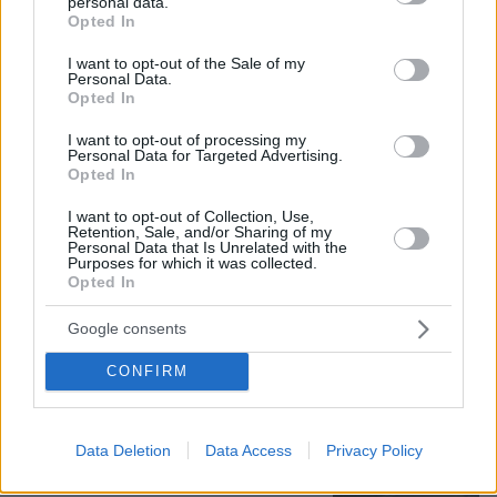
personal data.
grant or deny consent to Google and its third-party tags to
Opted In
use your data for below specified purposes in below Google
consent section.
I want to opt-out of the Sale of my
Personal Data.
Opted In
I want to opt-out of processing my
Personal Data for Targeted Advertising.
Opted In
I want to opt-out of Collection, Use,
Retention, Sale, and/or Sharing of my
07.08.2026, 07:19
Personal Data that Is Unrelated with the
«Δεν το πιστεύουμε», λένε οι Αμερικανοί που
Purposes for which it was collected.
Opted In
υιοθέτησαν τον Αφγανό στη Λέσβο - Η αρχική
εκδοχή για το φονικό στην Κυψέλη και η σιωπή
Google consents
στην απολογία
CONFIRM
Ο οδηγός του φορτηγού περιγράφει
πώς έγινε το τροχαίο με τους νεκρούς
μάνα και γιο στις Σέρρες, η 43χρονη
Data Deletion
Data Access
Privacy Policy
και ο 21χρονος πήγαιναν μαζί για
δουλειά