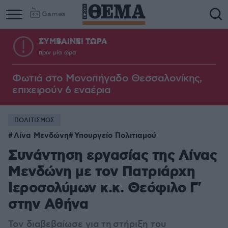
Games
ΣΥΜΒΑΙΝΕΙ ΤΩΡΑ
πριν μία ώρα
Φωτιά στο Μονοπήγαδο Θεσσαλονίκης,
επιχειρούν 6 εναέρια
ΠΟΛΙΤΙΣΜΟΣ
Λίνα Μενδώνη
Υπουργείο Πολιτιαμού
Συνάντηση εργασίας της Λίνας
Μενδώνη με τον Πατριάρχη
Ιεροσολύμων κ.κ. Θεόφιλο Γ'
στην Αθήνα
Τ
ον
διαβεβαίωσε για τη στήριξη του