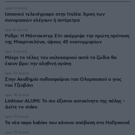
πριν 5 λεπτά
Ισπανικό τελεσίγραφο στην Ιταλία: Άρση των
συνοριακών ελέγχων ή αντίμετρα
πριν 8 λεπτά
Ρόδρι: Η Μάντσεστερ Σίτι απέρριψε την πρώτη πρόταση
της Μπαρτσελόνα, ύψους 45 εκατομμυρίων
πριν 9 λεπτά
Μέχρι το τέλος του καλοκαιριού αυτά τα ζώδια θα
έχουν βρει την αληθινή αγάπη
πριν 10 λεπτά
Στην Ακαδημία ποδοσφαίρου του Ολυμπιακού ο γιος
του Τζιοβάνι
πριν 18 λεπτά
Linktour ALUMI: Το πιο έξυπνο αυτοκίνητο της πόλης -
Δείτε το video
πριν 19 λεπτά
Τα νέα nepo babies που κάνουν απόβαση στο Hollywood
πριν 19 λεπτά