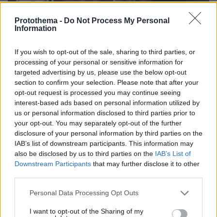
Protothema -
Do Not Process My Personal
Information
If you wish to opt-out of the sale, sharing to third parties, or
07.08.2026, 14:57
processing of your personal or sensitive information for
«Τα έχω χάσει όλα»: Συντετριμμένος ο πατέρας
targeted advertising by us, please use the below opt-out
και σύζυγος των θυμάτων στο τροχαίο στις
section to confirm your selection. Please note that after your
Σέρρες
opt-out request is processed you may continue seeing
interest-based ads based on personal information utilized by
us or personal information disclosed to third parties prior to
your opt-out. You may separately opt-out of the further
disclosure of your personal information by third parties on the
IAB’s list of downstream participants. This information may
also be disclosed by us to third parties on the
IAB’s List of
Downstream Participants
that may further disclose it to other
third parties.
Please note that this website/app uses one or more Google
Personal Data Processing Opt Outs
services and may gather and store information including but
not limited to your visit or usage behaviour. You may click to
I want to opt-out of the Sharing of my