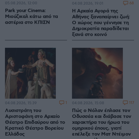
05.08.2026, 12:00
68
04.08.2026, 19:01
Park your Cinema:
Η Αρχαία Αγορά της
Μιούζικαλ κάτω από τα
Αθήνας ξαναπαίρνει ζωή:
αστέρια στο ΚΠΙΣΝ
Ο χώρος που γέννησε τη
Δημοκρατία παραδίδεται
ξανά στο κοινό
1
117
04.08.2026, 15:39
04.08.2026, 15:08
Λυσιστράτη του
Πώς ο Νόλαν έπλασε τον
Αριστοφάνη στο Αρχαίο
Οδυσσέα και διάβασε τον
Θέατρο Επιδαύρου από το
χαρακτήρα του ήρωα του
Κρατικό Θέατρο Βορείου
ομηρικού έπους, γιατί
Ελλάδος
επέλεξε τον Ματ Ντέιμον