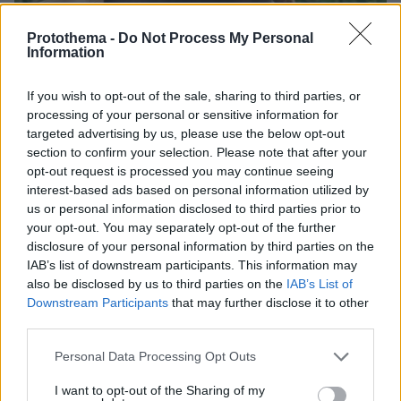
Protothema -
Do Not Process My Personal
Information
If you wish to opt-out of the sale, sharing to third parties, or
processing of your personal or sensitive information for
06.08.2026, 09:18
targeted advertising by us, please use the below opt-out
Νεαρή γυναίκα με ακατέργαστη ομορφιά από την
section to confirm your selection. Please note that after your
Αιθιοπία έγινε viral, δείτε την εντυπωσιακή
opt-out request is processed you may continue seeing
μεταμόρφωσή της από μακιγιέρ
interest-based ads based on personal information utilized by
us or personal information disclosed to third parties prior to
«Αφιέρωσε τη ζωή της βοηθώντας
your opt-out. You may separately opt-out of the further
όσους είχαν ανάγκη»: Συγκλονίζει η
disclosure of your personal information by third parties on the
οικογένεια της Βρετανίδας που
IAB’s list of downstream participants. This information may
βρέθηκε νεκρή σε βαλίτσα στην
also be disclosed by us to third parties on the
IAB’s List of
Κυψέλη
Downstream Participants
that may further disclose it to other
third parties.
148
06.08.2026, 18:45
Please note that this website/app uses one or more Google
Personal Data Processing Opt Outs
services and may gather and store information including but
Καρυστιανού κατά ΜΜΕ: Έφυγαν
not limited to your visit or usage behaviour. You may click to
I want to opt-out of the Sharing of my
1.000 από τη ΝΔ για Σαμαρά και οι