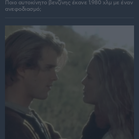
Ποιο αυτοκίνητο βενζίνης έκανε 1.980 χλμ με έναν
ανεφοδιασμό;