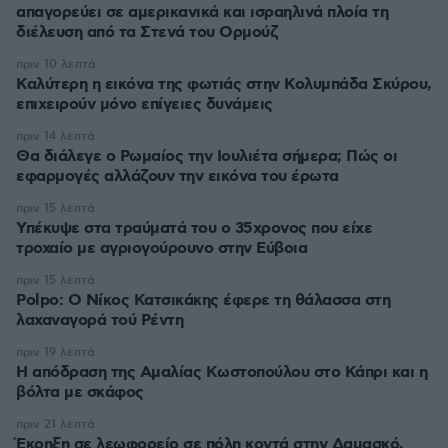
απαγορεύει σε αμερικανικά και ισραηλινά πλοία τη
διέλευση από τα Στενά του Ορμούζ
πριν 10 λεπτά
Καλύτερη η εικόνα της φωτιάς στην Κολυμπάδα Σκύρου,
επιχειρούν μόνο επίγειες δυνάμεις
πριν 14 λεπτά
Θα διάλεγε ο Ρωμαίος την Ιουλιέτα σήμερα; Πώς οι
εφαρμογές αλλάζουν την εικόνα του έρωτα
πριν 15 λεπτά
Υπέκυψε στα τραύματά του ο 35χρονος που είχε
τροχαίο με αγριογούρουνο στην Εύβοια
πριν 15 λεπτά
Polpo: O Νίκος Κατσικάκης έφερε τη θάλασσα στη
λαχαναγορά τού Ρέντη
πριν 19 λεπτά
Η απόδραση της Αμαλίας Κωστοπούλου στο Κάπρι και η
βόλτα με σκάφος
πριν 21 λεπτά
Έκρηξη σε λεωφορείο σε πόλη κοντά στην Δαμασκό,