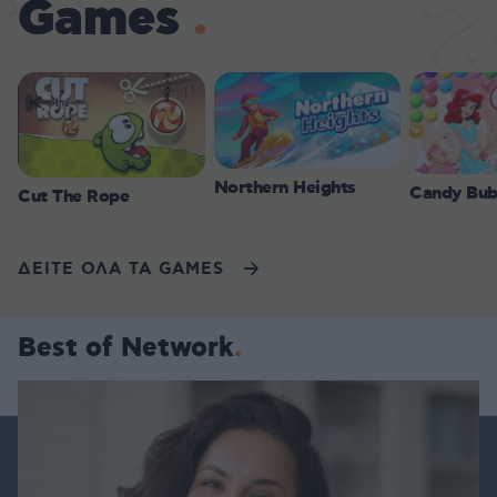
Games
Northern Heights
Candy Bub
Cut The Rope
ΔΕΙΤΕ ΟΛΑ ΤΑ GAMES
Best of Network