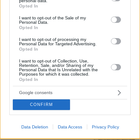
personal data.
grant or deny consent to Google and its third-party tags to
περισσότεροι ασχολούνται με ένα
Opted In
use your data for below specified purposes in below Google
μέλος μας από το Μεσολόγγι
consent section.
I want to opt-out of the Sale of my
102
06.08.2026, 17:49
Personal Data.
Opted In
I want to opt-out of processing my
Personal Data for Targeted Advertising.
Η απουσία μέσα στη νύχτα και η
Opted In
λεπτομέρεια στα μηνύματα: Πώς η
σύζυγος του Αφγανού ξεκίνησε να
I want to opt-out of Collection, Use,
τον υποπτεύεται για τη δολοφονία της
Retention, Sale, and/or Sharing of my
Personal Data that Is Unrelated with the
Βρετανίδας στην Κυψέλη
Purposes for which it was collected.
Opted In
125
06.08.2026, 15:36
Google consents
Πέθανε το άσπρο κουτάβι που
CONFIRM
συμβίωνε με αγέλη λύκων στην
Κεντρική Μακεδονία: Καλό ταξίδι
μικρέ, δείτε βίντεο
Data Deletion
Data Access
Privacy Policy
139
06.08.2026, 16:39