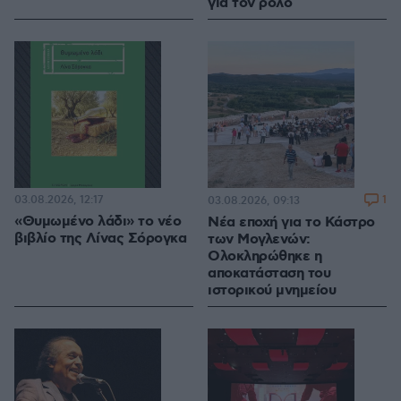
για τον ρόλο
03.08.2026, 12:17
1
03.08.2026, 09:13
«Θυμωμένο λάδι» το νέο
Νέα εποχή για το Κάστρο
βιβλίο της Λίνας Σόρογκα
των Μογλενών:
Ολοκληρώθηκε η
αποκατάσταση του
ιστορικού μνημείου