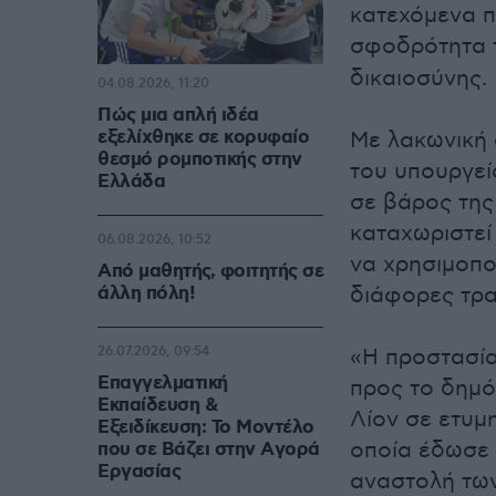
κατεχόμενα π
σφοδρότητα
δικαιοσύνης.
04.08.2026, 11:20
Πώς μια απλή ιδέα
εξελίχθηκε σε κορυφαίο
Με λακωνική 
θεσμό ρομποτικής στην
του υπουργεί
Ελλάδα
σε βάρος της
καταχωριστεί
06.08.2026, 10:52
να χρησιμοποι
Από μαθητής, φοιτητής σε
άλλη πόλη!
διάφορες τρα
26.07.2026, 09:54
«Η προστασία
Επαγγελματική
προς το δημό
Εκπαίδευση &
Λίον σε ετυμ
Εξειδίκευση: Το Mοντέλο
οποία έδωσε 
που σε Bάζει στην Aγορά
Eργασίας
αναστολή τω