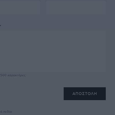
*
2500
χαρακτήρες
κά πεδία