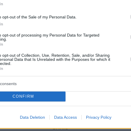
In
o opt-out of the Sale of my Personal Data.
In
protothema.gr στο Google News
ο
και μάθετε πρώτοι όλες
to opt-out of processing my Personal Data for Targeted
ing.
In
Ειδήσεις
ελευταίες
από την Ελλάδα και τον Κόσμο, τη στιγ
o opt-out of Collection, Use, Retention, Sale, and/or Sharing
Protothema.gr
 στο
ersonal Data that Is Unrelated with the Purposes for which it
lected.
In
Α
ΠΡΟΣΘΗΚΗ ΣΧΟΛΙΟΥ
consents
CONFIRM
ΘΗΚΗ ΣΧΟΛΙΟΥ
Data Deletion
Data Access
Privacy Policy
*
EMAIL