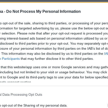
 Αλμπανέζε, Ιταλίδα νομικός 49 ετών, δεν
ma -
Do Not Process My Personal Information
ρίνει τη μεταχείριση που επιφυλάσσει στους
ς το Ισραήλ αφότου ονομάστηκε ειδική
to opt-out of the sale, sharing to third parties, or processing of your per
formation for targeted advertising by us, please use the below opt-out s
ου Συμβουλίου Ανθρωπίνων Δικαιωμάτων του
r selection. Please note that after your opt-out request is processed y
κατάσταση στα κατεχόμενα παλαιστινιακά
eing interest-based ads based on personal information utilized by us or
disclosed to third parties prior to your opt-out. You may separately opt-
losure of your personal information by third parties on the IAB’s list of
. This information may also be disclosed by us to third parties on the
IA
ς υπουργός Εξωτερικών Μάρκο Ρούμπιο την
Participants
that may further disclose it to other third parties.
ς είχε εισηγηθεί στο Διεθνές Ποινικό
 that this website/app uses one or more Google services and may gath
ΔΠΔ) να προχωρήσει στην έκδοση εντάλματος
including but not limited to your visit or usage behaviour. You may click 
 βάρος του Ισραηλινού πρωθυπουργού
 to Google and its third-party tags to use your data for below specifi
ogle consent section.
τανιάχου.
l Data Processing Opt Outs
o opt-out of the Sharing of my personal data.