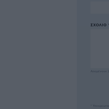
ΣΧΌΛΙΟ 
Απομένουν
* Υποχρεωτι