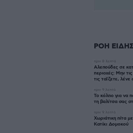
ΡΟΗ ΕΙΔΗ
πριν 8 λεπτά
Αλεπούδες σε κα
περιοχές: Μην τις
τις ταΐζετε, λένε 
πριν 9 λεπτά
Το κόλπο για να 
τη βαλίτσα σας σ
πριν 9 λεπτά
Χωριάτικη πίτα με
Κατίκι Δομοκού