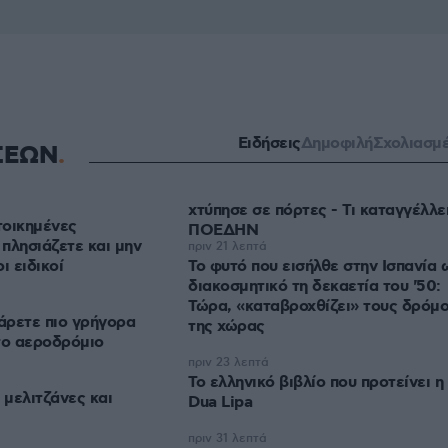
Ειδήσεις
Δημοφιλή
Σχολιασμ
ΣΕΩΝ
χτύπησε σε πόρτες - Τι καταγγέλλει
τοικημένες
ΠΟΕΔΗΝ
 πλησιάζετε και μην
πριν 21 λεπτά
οι ειδικοί
Το φυτό που εισήλθε στην Ισπανία 
διακοσμητικό τη δεκαετία του '50:
Τώρα, «καταβροχθίζει» τους δρόμ
πάρετε πιο γρήγορα
της χώρας
το αεροδρόμιο
πριν 23 λεπτά
Το ελληνικό βιβλίο που προτείνει η
 μελιτζάνες και
Dua Lipa
πριν 31 λεπτά