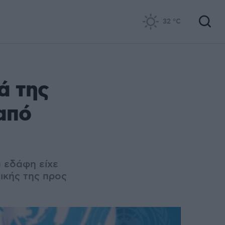
32
°C
ά της
από
ά εδάφη είχε
ικής της προς