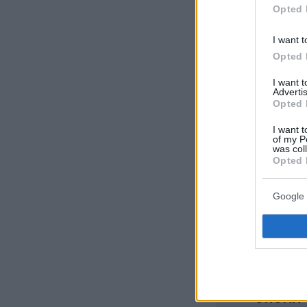
Opted 
I want t
Opted 
Ακολουθήστε τ
I want 
τις ειδήσεις
Advertis
Opted 
Δείτε όλες τις τ
I want t
που συμβαίνουν,
of my P
was col
Opted 
ΣΧΟΛΙ
Google 
ΠΡΟΣ
ΌΝΟΜΑ 