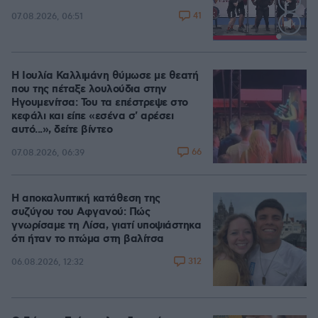
41
07.08.2026, 06:51
Loaded
:
100.00%
Η Ιουλία Καλλιμάνη θύμωσε με θεατή
που της πέταξε λουλούδια στην
Ηγουμενίτσα: Του τα επέστρεψε στο
κεφάλι και είπε «εσένα σ' αρέσει
αυτό...», δείτε βίντεο
66
07.08.2026, 06:39
Η αποκαλυπτική κατάθεση της
συζύγου του Αφγανού: Πώς
γνωρίσαμε τη Λίσα, γιατί υποψιάστηκα
ότι ήταν το πτώμα στη βαλίτσα
312
06.08.2026, 12:32