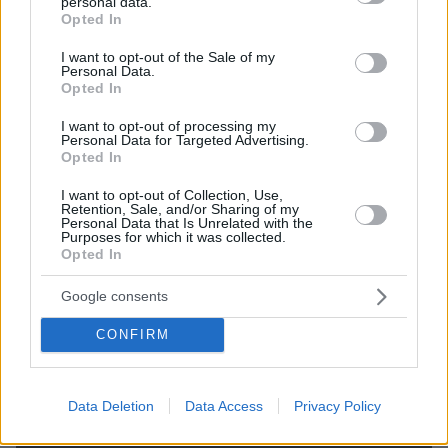
personal data.
grant or deny consent to Google and its third-party tags to
Opted In
ακρόπολη.
use your data for below specified purposes in below Google
Ο Λανθιμος ενοχλούσε, αυτό όχι.
consent section.
I want to opt-out of the Sale of my
Μια χυδαία κακογουστιά που αμαυρώνει την ηθική
Personal Data.
Opted In
#Ακροπολη
της χώρες.
pic.twitter.com/Dpkkkz7Jzg
I want to opt-out of processing my
Personal Data for Targeted Advertising.
Opted In
— Vera J. Frantzi (@vjf_j)
May 16, 2025
I want to opt-out of Collection, Use,
Retention, Sale, and/or Sharing of my
Personal Data that Is Unrelated with the
Purposes for which it was collected.
Opted In
Δείτε βίντεο: Υπουργείο Πολιτισμού για το
drone show με φόντο την Ακρόπολη:
Google consents
Προβαίνουμε σε μηνύσεις κατά παντός
CONFIRM
υπευθύνου
Data Deletion
Data Access
Privacy Policy