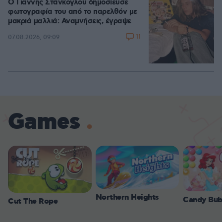
Ο Γιάννης Στάνκογλου δημοσίευσε
φωτογραφία του από το παρελθόν με
μακριά μαλλιά: Αναμνήσεις, έγραψε
11
07.08.2026, 09:09
Games
Northern Heights
Candy Bub
Cut The Rope