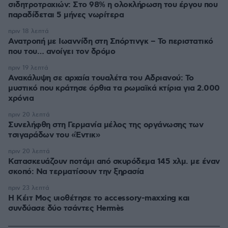
σιδητροτροχιών: Στο 98% η ολοκλήρωση του έργου που
παραδίδεται 5 μήνες νωρίτερα
πριν 18 λεπτά
Ανατροπή με Ιωαννίδη στη Σπόρτινγκ – Το περιστατικό
που του… ανοίγει τον δρόμο
πριν 19 λεπτά
Ανακάλυψη σε αρχαία τουαλέτα του Αδριανού: Το
μυστικό που κράτησε όρθια τα ρωμαϊκά κτίρια για 2.000
χρόνια
πριν 20 λεπτά
Συνελήφθη στη Γερμανία μέλος της οργάνωσης των
τσιγαράδων του «Έντικ»
πριν 20 λεπτά
Κατασκευάζουν ποτάμι από σκυρόδεμα 145 χλμ. με έναν
σκοπό: Να τερματίσουν την ξηρασία
πριν 23 λεπτά
Η Κέιτ Μος υιοθέτησε τo accessory-maxxing και
συνδύασε δύο τσάντες Hermès