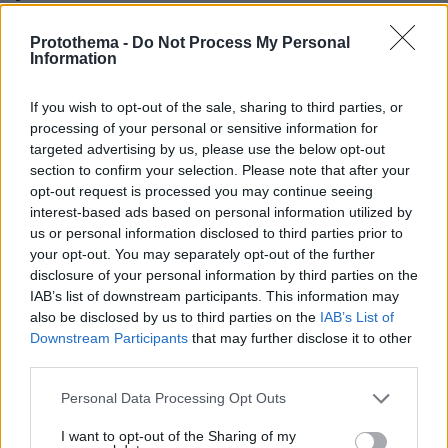
Protothema -
Do Not Process My Personal
Information
Ελλάδα 2.0
ο απόλυτος πάτος και ξεπεσμος σε μια εικόνα.
If you wish to opt-out of the sale, sharing to third parties, or
#Adidas
Αθλητικο παπουτσι
παταει τον
processing of your personal or sensitive information for
targeted advertising by us, please use the below opt-out
#Παρθενώνα
section to confirm your selection. Please note that after your
Δεν είναι fake, ειναι η πλήρης υποταγή στις
opt-out request is processed you may continue seeing
αγορές, στις big firms και στην αδίστακτη
interest-based ads based on personal information utilized by
μαφιόζικη ελιτ που της ανηκουν τα παντα στη
us or personal information disclosed to third parties prior to
#Ακρόπολη
χωρα συμπεριλαμβανομένης και της
your opt-out. You may separately opt-out of the further
pic.twitter.com/zqyTU1nmop
ς
disclosure of your personal information by third parties on the
IAB’s list of downstream participants. This information may
— Danæ 🗨 (@d_an_ae)
May 16, 2025
also be disclosed by us to third parties on the
IAB’s List of
Downstream Participants
that may further disclose it to other
third parties.
Please note that this website/app uses one or more Google
Personal Data Processing Opt Outs
services and may gather and store information including but
Έχουμε ξεπουληθεί για τα καλά!
not limited to your visit or usage behaviour. You may click to
I want to opt-out of the Sharing of my
Διαφήμιση γνωστού παπουτσιού πάνω από την