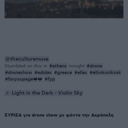
@theculturemuse
#athens
#drone
Stumbled on this in
tonight
#droneshow
#adidas
#greece
#ellas
#ellinikotiktok
#foryoupage❤️❤️
#fyp
♬ Light in the Dark - Violin Sky
ΣΥΡΙΖΑ για drone show με φόντο την Ακρόπολη