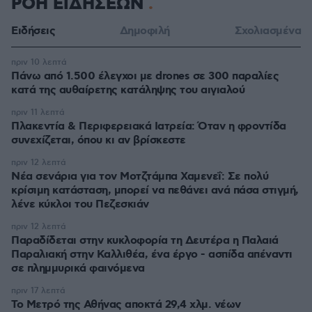
ΡΟΗ ΕΙΔΗΣΕΩΝ
Ειδήσεις
Δημοφιλή
Σχολιασμένα
πριν 10 λεπτά
Πάνω από 1.500 έλεγχοι με drones σε 300 παραλίες
κατά της αυθαίρετης κατάληψης του αιγιαλού
πριν 11 λεπτά
Πλακεντία & Περιφερειακά Ιατρεία: Όταν η φροντίδα
συνεχίζεται, όπου κι αν βρίσκεστε
πριν 12 λεπτά
Νέα σενάρια για τον Μοτζτάμπα Χαμενεΐ: Σε πολύ
κρίσιμη κατάσταση, μπορεί να πεθάνει ανά πάσα στιγμή,
λένε κύκλοι του Πεζεσκιάν
πριν 12 λεπτά
Παραδίδεται στην κυκλοφορία τη Δευτέρα η Παλαιά
Παραλιακή στην Καλλιθέα, ένα έργο - ασπίδα απέναντι
σε πλημμυρικά φαινόμενα
πριν 17 λεπτά
Το Μετρό της Αθήνας αποκτά 29,4 χλμ. νέων