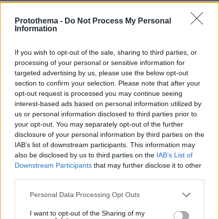
τις διακοπές
Protothema -
Do Not Process My Personal
πριν 24 λεπτά
Information
Ο Τζέιμς Κάμερον φαίνεται έτοιμος να αφήσει πίσω του
το «Avatar»: Σκέφτομαι ποιες άλλες ιστορίες θέλω να
αφηγηθώ
If you wish to opt-out of the sale, sharing to third parties, or
processing of your personal or sensitive information for
πριν 25 λεπτά
targeted advertising by us, please use the below opt-out
Δασκάλα χορού στις ΗΠΑ κατηγορείται για σεξουαλική
section to confirm your selection. Please note that after your
κακοποίηση δύο ανήλικων μαθητών της
opt-out request is processed you may continue seeing
interest-based ads based on personal information utilized by
us or personal information disclosed to third parties prior to
ΔΕΙΤΕ ΟΛΕΣ ΤΙΣ ΕΙΔΗΣΕΙΣ
your opt-out. You may separately opt-out of the further
disclosure of your personal information by third parties on the
IAB’s list of downstream participants. This information may
also be disclosed by us to third parties on the
IAB’s List of
ΤΑ ΠΙΟ ΔΗΜΟΦΙΛΗ
Downstream Participants
that may further disclose it to other
third parties.
Please note that this website/app uses one or more Google
Personal Data Processing Opt Outs
services and may gather and store information including but
not limited to your visit or usage behaviour. You may click to
I want to opt-out of the Sharing of my