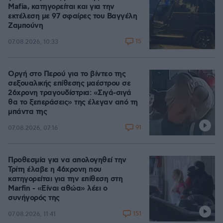
Mafia, κατηγορείται και για την
εκτέλεση με 97 σφαίρες του Βαγγέλη
Ζαμπούνη
15
07.08.2026, 10:33
Οργή στο Περού για το βίντεο της
σεξουαλικής επίθεσης μαέστρου σε
26χρονη τραγουδίστρια: «Σιγά-σιγά
θα το ξεπεράσεις» της έλεγαν από τη
μπάντα της
91
07.08.2026, 07:16
Προθεσμία για να απολογηθεί την
Τρίτη έλαβε η 46χρονη που
κατηγορείται για την επίθεση στη
Marfin - «Είναι αθώα» λέει ο
συνήγορός της
151
07.08.2026, 11:41