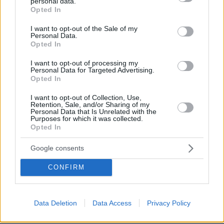
personal data.
grant or deny consent to Google and its third-party tags to
Opted In
use your data for below specified purposes in below Google
consent section.
I want to opt-out of the Sale of my
Personal Data.
Opted In
I want to opt-out of processing my
Personal Data for Targeted Advertising.
Opted In
I want to opt-out of Collection, Use,
Retention, Sale, and/or Sharing of my
Personal Data that Is Unrelated with the
Purposes for which it was collected.
Opted In
Google consents
Loaded
:
CONFIRM
100.00%
07.08.2026, 09:58
Οικογενειακή τραγωδία στις Σέρρες, μητέρα και
γιος οι νεκροί από την μετωπική φορτηγού με ΙΧ -
Data Deletion
Data Access
Privacy Policy
Βίντεο ντοκουμέντο από τη στιγμή της
σύγκρουσης