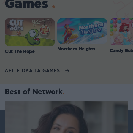
Games
Northern Heights
Candy Bub
Cut The Rope
ΔΕΙΤΕ ΟΛΑ ΤΑ GAMES
Best of Network