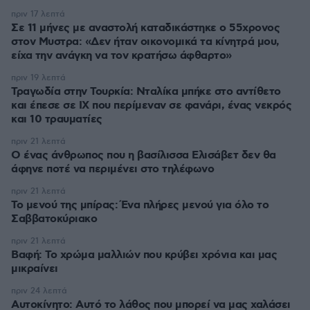
πριν 17 λεπτά
Σε 11 μήνες με αναστολή καταδικάστηκε ο 55χρονος
στον Μυστρα: «Δεν ήταν οικονομικά τα κίνητρά μου,
είχα την ανάγκη να τον κρατήσω άφθαρτο»
πριν 19 λεπτά
Τραγωδία στην Τουρκία: Νταλίκα μπήκε στο αντίθετο
και έπεσε σε ΙΧ που περίμεναν σε φανάρι, ένας νεκρός
και 10 τραυματίες
πριν 21 λεπτά
Ο ένας άνθρωπος που η βασίλισσα Ελισάβετ δεν θα
άφηνε ποτέ να περιμένει στο τηλέφωνο
πριν 21 λεπτά
Το μενού της μπίρας: Ένα πλήρες μενού για όλο το
Σαββατοκύριακο
πριν 21 λεπτά
Βαφή: Το χρώμα μαλλιών που κρύβει χρόνια και μας
μικραίνει
πριν 24 λεπτά
Αυτοκίνητο: Αυτό το λάθος που μπορεί να μας χαλάσει