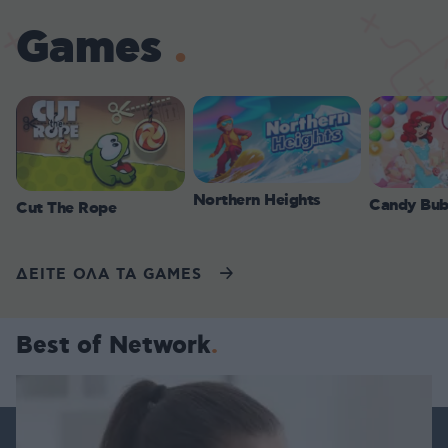
Games
Northern Heights
Candy Bub
Cut The Rope
ΔΕΙΤΕ ΟΛΑ ΤΑ GAMES
Best of Network