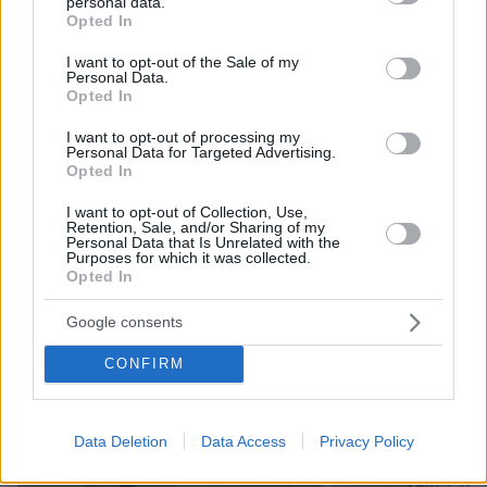
personal data.
grant or deny consent to Google and its third-party tags to
την Αλγερινή intersex αντίπαλο της - Δείτε
Opted In
use your data for below specified purposes in below Google
βίντεο
consent section.
I want to opt-out of the Sale of my
Personal Data.
Opted In
Κηδεία πρίγκιπα Μιχαήλ: Ποιοι «γαλαζοαίματοι»
έδωσαν το παρών στην κηδεία του Michel de
I want to opt-out of processing my
Personal Data for Targeted Advertising.
Grèce - Στο Τατόι έγινε η ταφή του
Opted In
I want to opt-out of Collection, Use,
Retention, Sale, and/or Sharing of my
protothema.gr στο Google News
Ακολουθήστε το
Personal Data that Is Unrelated with the
Purposes for which it was collected.
και μάθετε πρώτοι όλες τις ειδήσεις
Opted In
Ειδήσεις
Δείτε όλες τις τελευταίες
από την Ελλάδα
Google consents
και τον Κόσμο, τη στιγμή που συμβαίνουν, στο
Protothema.gr
CONFIRM
Thema Insights
Data Deletion
Data Access
Privacy Policy