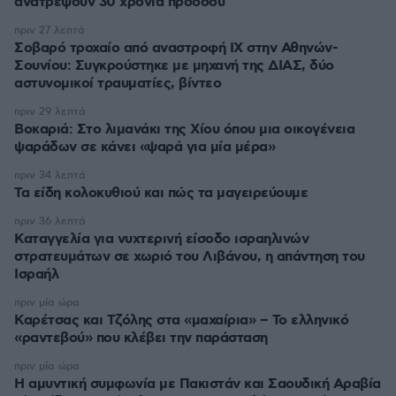
ανατρέψουν 30 χρόνια προόδου
πριν 27 λεπτά
Σοβαρό τροχαίο από αναστροφή ΙΧ στην Αθηνών-
Σουνίου: Συγκρούστηκε με μηχανή της ΔΙΑΣ, δύο
αστυνομικοί τραυματίες, βίντεο
πριν 29 λεπτά
Βοκαριά: Στο λιμανάκι της Χίου όπου μια οικογένεια
ψαράδων σε κάνει «ψαρά για μία μέρα»
πριν 34 λεπτά
Τα είδη κολοκυθιού και πώς τα μαγειρεύουμε
πριν 36 λεπτά
Καταγγελία για νυχτερινή είσοδο ισραηλινών
στρατευμάτων σε χωριό του Λιβάνου, η απάντηση του
Ισραήλ
πριν μία ώρα
Καρέτσας και Τζόλης στα «μαχαίρια» – Το ελληνικό
«ραντεβού» που κλέβει την παράσταση
πριν μία ώρα
Η αμυντική συμφωνία με Πακιστάν και Σαουδική Αραβία