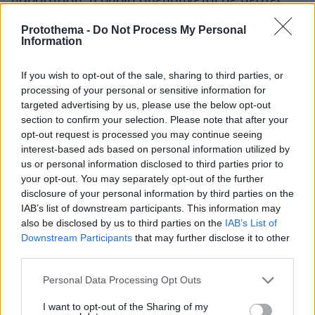
άνω των 15 ετών, αποτελούμενους από τους
Protothema -
Do Not Process My Personal
Κωνσταντίνο Αβαρικιώτη
(Διόνυσος), Μαριάννα
Information
Δημητρίου (Τειρεσίας), Αλεξία
Καλτσίκη (Αγαύη), Θέμη
If you wish to opt-out of the sale, sharing to third parties, or
Αργύρη
Πάνου (Κάδμος),
processing of your personal or sensitive information for
targeted advertising by us, please use the below opt-out
Πανταζάρα
(Πενθέας), Γιάννη
section to confirm your selection. Please note that after your
Κόραβος, Διονύση Πιφέα και Φώτη
opt-out request is processed you may continue seeing
Στρατηγό (Αγγελιαφόροι).
interest-based ads based on personal information utilized by
us or personal information disclosed to third parties prior to
your opt-out. You may separately opt-out of the further
Ειδήσεις σήμερα:
disclosure of your personal information by third parties on the
IAB’s list of downstream participants. This information may
Ντόναλντ Τραμπ: Ο ανιψιός του, Φρεντ,
also be disclosed by us to third parties on the
IAB’s List of
στηρίζει Κάμαλα Χάρις και λέει πως «κάθε
Downstream Participants
that may further disclose it to other
third parties.
οικογένεια έχει έναν τρελό θείο»
Please note that this website/app uses one or more Google
Personal Data Processing Opt Outs
Ολυμπιακοί Αγώνες: Ιταλίδα πυγμάχος
services and may gather and store information including but
not limited to your visit or usage behaviour. You may click to
I want to opt-out of the Sharing of my
εγκατέλειψε το ρινγκ στα 46'' του αγώνα της με