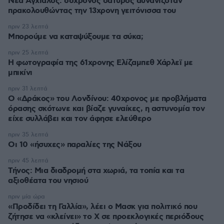
Νέα Αγχίαλος: 66χρονος σάτυρος αυνανιζόταν
πρακολουθώντας την 13χρονη γειτόνισσα του
πριν 23 λεπτά
Μπορούμε να καταψύξουμε τα σύκα;
πριν 25 λεπτά
Η φωτογραφία της 61χρονης Ελίζαμπεθ Χάρλεϊ με
μπικίνι
πριν 31 λεπτά
Ο «Δράκος» του Λονδίνου: 40χρονος με προβλήματα
όρασης σκότωνε και βίαζε γυναίκες, η αστυνομία τον
είχε συλλάβει και τον άφησε ελεύθερο
πριν 35 λεπτά
Οι 10 «ήσυχες» παραλίες της Νάξου
πριν 45 λεπτά
Τήνος: Μια διαδρομή στα χωριά, τα τοπία και τα
αξιοθέατα του νησιού
πριν μία ώρα
«Προδίδει τη Γαλλία», λέει ο Μασκ για πολιτικό που
ζήτησε να «κλείνει» το X σε προεκλογικές περιόδους