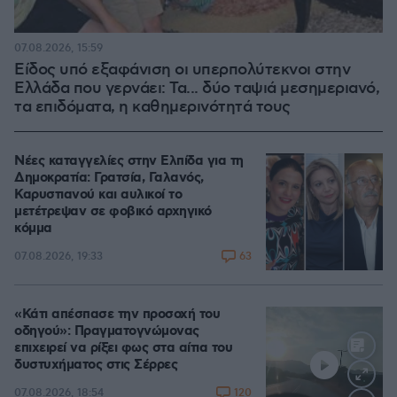
07.08.2026, 15:59
Είδος υπό εξαφάνιση οι υπερπολύτεκνοι στην
Ελλάδα που γερνάει: Τα... δύο ταψιά μεσημεριανό,
τα επιδόματα, η καθημερινότητά τους
Νέες καταγγελίες στην Ελπίδα για τη
Δημοκρατία: Γρατσία, Γαλανός,
Καρυστιανού και αυλικοί το
μετέτρεψαν σε φοβικό αρχηγικό
κόμμα
63
07.08.2026, 19:33
«Κάτι απέσπασε την προσοχή του
οδηγού»: Πραγματογνώμονας
επιχειρεί να ρίξει φως στα αίτια του
δυστυχήματος στις Σέρρες
120
07.08.2026, 18:54