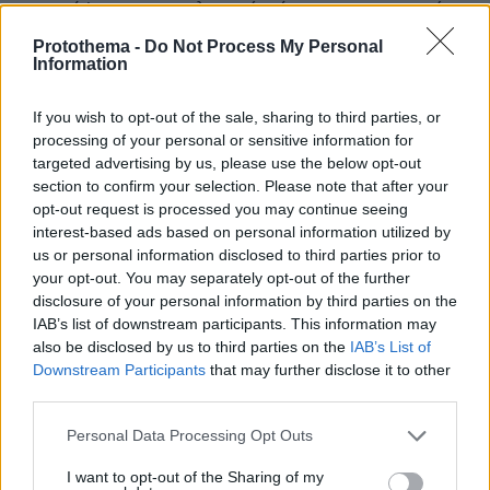
επισκέψιμο αρχαιολογικό χώρο στην περιοχή.
Ας σημειωθεί ότι οι Αρχάνες έχουν γίνει
Protothema -
Do Not Process My Personal
Information
παγκοσμίως γνωστές από τις επιστημονικές
δημοσιεύσεις του Γιάννη και της Έφης
If you wish to opt-out of the sale, sharing to third parties, or
Σακελλαράκη στον ελληνικό και διεθνή
processing of your personal or sensitive information for
Τύπο, ταινίες (ZDF, National Geographic κ.ά.)
targeted advertising by us, please use the below opt-out
τόσο για το ανάκτορο και το νεκροταφείο στο
section to confirm your selection. Please note that after your
Φουρνί όσο και για τον ναό της
opt-out request is processed you may continue seeing
interest-based ads based on personal information utilized by
ανθρωποθυσίας στη θέση Ανεμόσπηλια. Η
us or personal information disclosed to third parties prior to
ανασκαφή στις Αρχάνες τελεί υπό την αιγίδα
your opt-out. You may separately opt-out of the further
της Αρχαιολογικής Εταιρείας.
disclosure of your personal information by third parties on the
IAB’s list of downstream participants. This information may
also be disclosed by us to third parties on the
IAB’s List of
Downstream Participants
that may further disclose it to other
third parties.
Please note that this website/app uses one or more Google
Personal Data Processing Opt Outs
services and may gather and store information including but
not limited to your visit or usage behaviour. You may click to
I want to opt-out of the Sharing of my