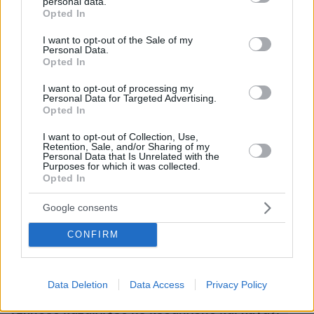
personal data.
grant or deny consent to Google and its third-party tags to
Opted In
use your data for below specified purposes in below Google
consent section.
I want to opt-out of the Sale of my
Personal Data.
Opted In
I want to opt-out of processing my
Personal Data for Targeted Advertising.
Opted In
Γιάννης και Έφη Σακελλαράκη με συνεργάτες της ανασκαφής
I want to opt-out of Collection, Use,
Αρχανών πάνω στον μεγάλο βωμό του ανακτόρου, το 1999
Retention, Sale, and/or Sharing of my
Personal Data that Is Unrelated with the
Purposes for which it was collected.
Opted In
Ειδήσεις σήμερα:
Google consents
Λευτέρης Αυγενάκης: Διεγράφη από την ΚΟ
CONFIRM
της ΝΔ μετά την επίθεση σε υπάλληλο του Ελ.
Βενιζέλος
Data Deletion
Data Access
Privacy Policy
Καιρός: Νέο έκτακτο δελτίο από την ΕΜΥ για