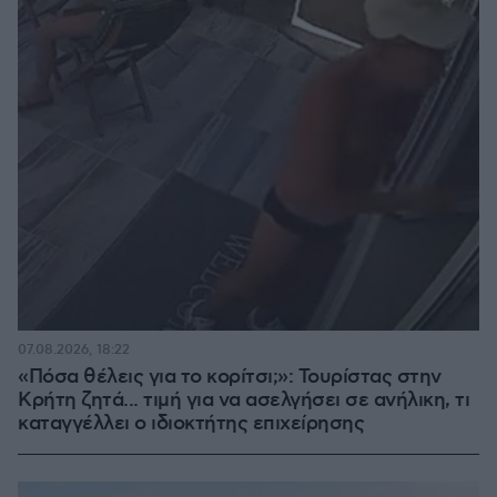
07.08.2026, 18:22
«Πόσα θέλεις για το κορίτσι;»: Τουρίστας στην
Κρήτη ζητά... τιμή για να ασελγήσει σε ανήλικη, τι
καταγγέλλει ο ιδιοκτήτης επιχείρησης