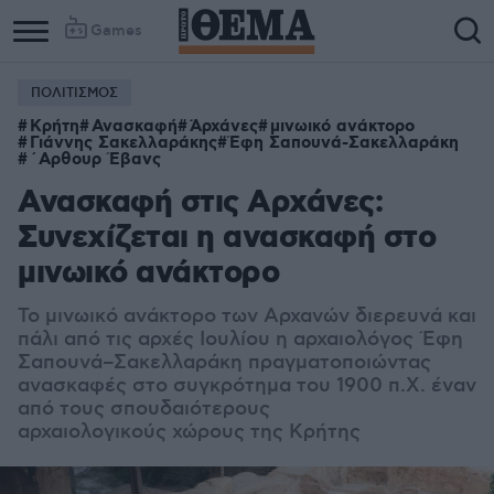
Games
ΠΟΛΙΤΙΣΜΟΣ
Column
Column
Κρήτη
Ανασκαφή
Άρχάνες
μινωικό ανάκτορο
1
2
Γιάννης Σακελλαράκης
Έφη Σαπουνά-Σακελλαράκη
΄Αρθουρ Έβανς
Ανασκαφή στις Αρχάνες:
Συνεχίζεται η ανασκαφή στο
μινωικό ανάκτορο
Το μινωικό ανάκτορο των Αρχανών διερευνά και
πάλι από τις αρχές Ιουλίου η αρχαιολόγος Έφη
Σαπουνά–Σακελλαράκη πραγματοποιώντας
ανασκαφές στο συγκρότημα του 1900 π.Χ. έναν
από τους σπουδαιότερους
αρχαιολογικούς χώρους της Κρήτης