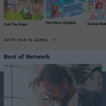
Northern Heights
Candy Bub
Cut The Rope
ΔΕΙΤΕ ΟΛΑ ΤΑ GAMES
Best of Network