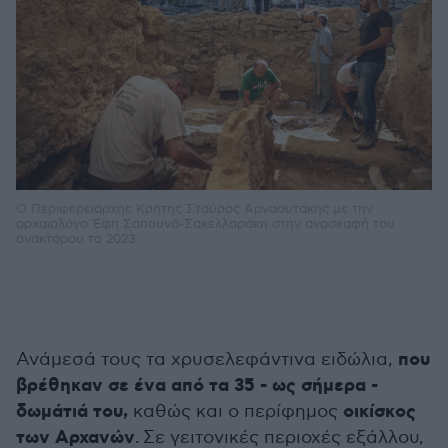
O Περιφερειάρχης Κρήτης Σταύρος Αρναουτάκης με την
αρχαιολόγο Έφη Σαπουνά-Σακελλαράκη στην ανασκαφή του
ανακτόρου το 2023
που
Ανάμεσά τους τα χρυσελεφάντινα ειδώλια,
βρέθηκαν σε ένα από τα 35 - ως σήμερα -
δωμάτιά του,
οικίσκος
καθώς και ο περίφημος
των Αρχανών
. Σε γειτονικές περιοχές εξάλλου,