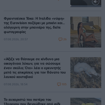
Loaded
:
100.00%
Φραντσέσκα Τόκα: Η Ιταλίδα «νύφη»
της Eurovision ποζάρει με μπικίνι και...
ολόγυμνη στην μπανιέρα της, δείτε
φωτογραφίες
26
07.08.2026, 20:57
«Άξιζε να θέσουμε σε κίνδυνο μια
οικογένεια λύκων, για να σώσουμε
έναν σκύλο; Όχι» λέει ο ερευνητής
μετά τις επικρίσεις για τον θάνατο του
λευκού κουταβιού
105
07.08.2026, 18:54
Το ευχαριστώ του πατέρα του
13χρονου που δαγκώθηκε από φίδι