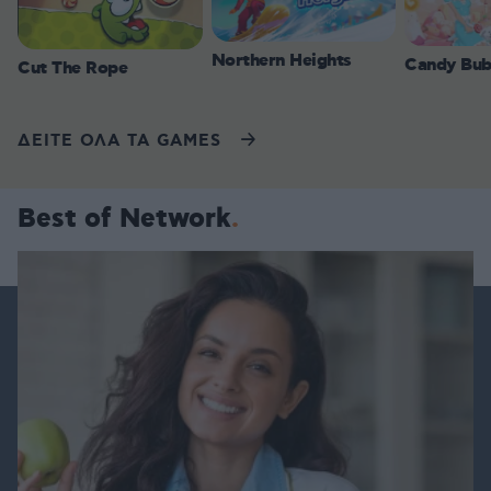
Northern Heights
Candy Bub
Cut The Rope
ΔΕΙΤΕ ΟΛΑ ΤΑ GAMES
Best of Network