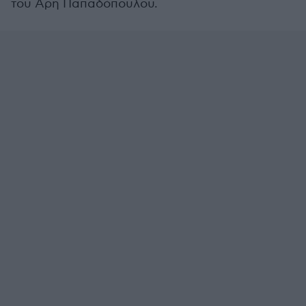
του Άρη Παπαδόπουλου.