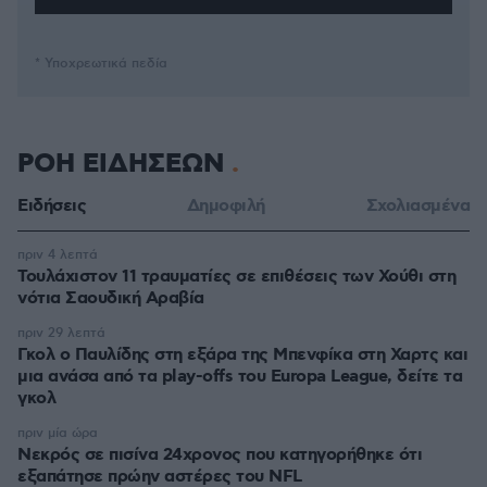
* Υποχρεωτικά πεδία
ΡΟΗ ΕΙΔΗΣΕΩΝ
Ειδήσεις
Δημοφιλή
Σχολιασμένα
πριν 4 λεπτά
Τουλάχιστον 11 τραυματίες σε επιθέσεις των Χούθι στη
νότια Σαουδική Αραβία
πριν 29 λεπτά
Γκολ ο Παυλίδης στη εξάρα της Μπενφίκα στη Χαρτς και
μια ανάσα από τα play-offs του Europa League, δείτε τα
γκολ
πριν μία ώρα
Νεκρός σε πισίνα 24χρονος που κατηγορήθηκε ότι
εξαπάτησε πρώην αστέρες του NFL