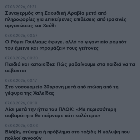
07.08.2026, 01:21
Συναγερμός στη Σαουδική Αραβία μετά από
πληροφορίες για επικείμενες επιθέσεις από ιρακινές
οργανώσεις και Χούθι
07.08.2026, 00:57
Ο Ρόμπι Γουίλιαμς έφυγε, αλλά το γιγαντιαίο ρομπότ
του έμεινε και «τρομάζει» τους γείτονες
07.08.2026, 00:30
Παιδιά και κατοικίδια: Πώς μαθαίνουμε στα παιδιά να τα
σέβονται
07.08.2026, 00:17
Στο νοσοκομείο 30χρονη μετά από πτώση από τη
γέφυρα της Χαλκίδας
07.08.2026, 00:10
Λίσι μετά την ήττα του ΠΑΟΚ: «Με περισσότερη
σοβαρότητα θα παίρναμε κάτι καλύτερο»
07.08.2026, 00:03
Βλάβη, ατύχημα ή πρόβλημα στο ταξίδι; Η κάλυψη που
πολλοί αγνοούν