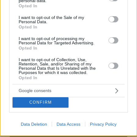
personal data.
grant or deny consent to Google and its third-party tags to
Opted In
use your data for below specified purposes in below Google
EMAIL
consent section.
I want to opt-out of the Sale of my
Personal Data.
Opted In
I want to opt-out of processing my
Personal Data for Targeted Advertising.
ΣΧΌΛΙΟ *
Opted In
I want to opt-out of Collection, Use,
Retention, Sale, and/or Sharing of my
Personal Data that Is Unrelated with the
Purposes for which it was collected.
Opted In
Google consents
CONFIRM
Απομένουν
2500
χαρακτήρες
Data Deletion
Data Access
Privacy Policy