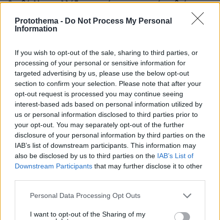
βοηθό AI που αλλάζει τον τρόπο με τον οποίο μαθαίνουν οι
φοιτητές
Protothema -
Do Not Process My Personal
Information
03.08.2026, 10:56
Η Smart φοιτητική κατοικία στην καρδιά της Αθήνας
If you wish to opt-out of the sale, sharing to third parties, or
processing of your personal or sensitive information for
29.07.2026, 09:39
targeted advertising by us, please use the below opt-out
Διασκεδάζουμε υπεύθυνα, επιστρέφουμε με ασφάλεια
section to confirm your selection. Please note that after your
opt-out request is processed you may continue seeing
interest-based ads based on personal information utilized by
ΣΧΟΛΙΑ
us or personal information disclosed to third parties prior to
your opt-out. You may separately opt-out of the further
ΠΡΟΣΘΗΚΗ ΣΧΟΛΙΟΥ
disclosure of your personal information by third parties on the
IAB’s list of downstream participants. This information may
also be disclosed by us to third parties on the
IAB’s List of
ΠΡΟΣΘΗΚΗ ΣΧΟΛΙΟΥ
Downstream Participants
that may further disclose it to other
third parties.
ΌΝΟΜΑ *
Please note that this website/app uses one or more Google
Personal Data Processing Opt Outs
services and may gather and store information including but
not limited to your visit or usage behaviour. You may click to
I want to opt-out of the Sharing of my