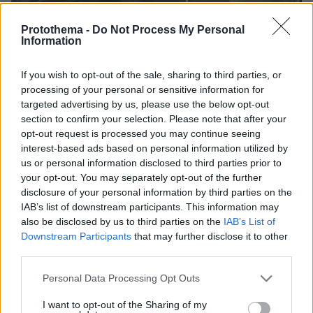
Protothema -
Do Not Process My Personal
Information
If you wish to opt-out of the sale, sharing to third parties, or
processing of your personal or sensitive information for
targeted advertising by us, please use the below opt-out
section to confirm your selection. Please note that after your
opt-out request is processed you may continue seeing
interest-based ads based on personal information utilized by
us or personal information disclosed to third parties prior to
your opt-out. You may separately opt-out of the further
disclosure of your personal information by third parties on the
IAB’s list of downstream participants. This information may
07.08.2026, 18:22
also be disclosed by us to third parties on the
IAB’s List of
«Πόσα θέλεις για το κορίτσι;»: Τουρίστας στην
Downstream Participants
that may further disclose it to other
Κρήτη ζητά... τιμή για να ασελγήσει σε ανήλικη, τι
third parties.
καταγγέλλει ο ιδιοκτήτης επιχείρησης
Please note that this website/app uses one or more Google
Personal Data Processing Opt Outs
services and may gather and store information including but
not limited to your visit or usage behaviour. You may click to
I want to opt-out of the Sharing of my