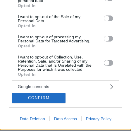
personal data.
grant or deny consent to Google and its third-party tags to
Opted In
use your data for below specified purposes in below Google
consent section.
I want to opt-out of the Sale of my
Personal Data.
Opted In
I want to opt-out of processing my
Personal Data for Targeted Advertising.
Opted In
I want to opt-out of Collection, Use,
Retention, Sale, and/or Sharing of my
Personal Data that Is Unrelated with the
Purposes for which it was collected.
Opted In
Google consents
CONFIRM
Data Deletion
Data Access
Privacy Policy
07.08.2026, 15:59
Είδος υπό εξαφάνιση οι υπερπολύτεκνοι στην