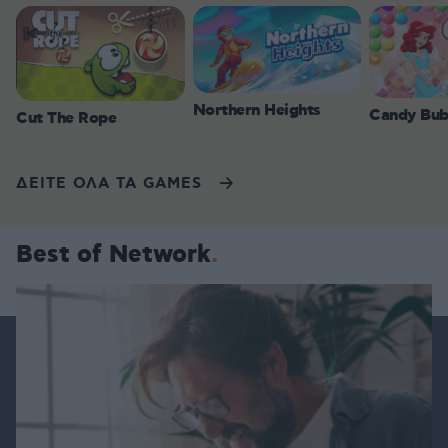
Northern Heights
Candy Bub
Cut The Rope
ΔΕΙΤΕ ΟΛΑ ΤΑ GAMES
Best of Network