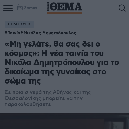
Games
ΠΟΛΙΤΙΣΜΟΣ
Column
Column
Ταινία
Νικόλας Δημητρόπουλος
1
2
«Μη γελάτε, θα σας δει ο
κόσμος»: Η νέα ταινία του
Νικόλα Δημητρόπουλου για το
δικαίωμα της γυναίκας στο
σώμα της
Σε π
οια σινεμά της Αθήνας και της
Θεσσαλονίκης μπορείτε να την
παρακολουθήσετε