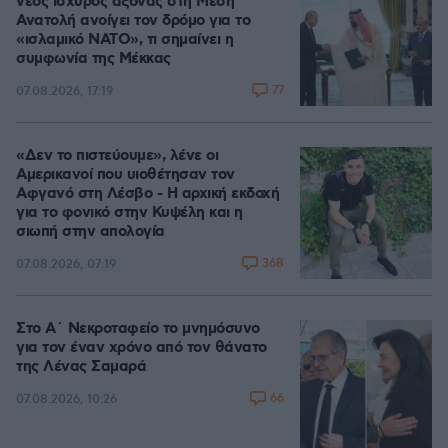
νέος ισχυρός άξονας στη Μέση
Ανατολή ανοίγει τον δρόμο για το
«ισλαμικό ΝΑΤΟ», τι σημαίνει η
συμφωνία της Μέκκας
77
07.08.2026, 17:19
«Δεν το πιστεύουμε», λένε οι
Αμερικανοί που υιοθέτησαν τον
Αφγανό στη Λέσβο - Η αρχική εκδοχή
για το φονικό στην Κυψέλη και η
σιωπή στην απολογία
368
07.08.2026, 07:19
Στο Α΄ Νεκροταφείο το μνημόσυνο
για τον έναν χρόνο από τον θάνατο
της Λένας Σαμαρά
66
07.08.2026, 10:26