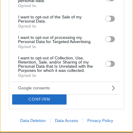
personal data.
grant or deny consent to Google and its third-party tags to
Opted In
use your data for below specified purposes in below Google
consent section.
I want to opt-out of the Sale of my
Personal Data.
Opted In
I want to opt-out of processing my
Personal Data for Targeted Advertising.
Opted In
I want to opt-out of Collection, Use,
Retention, Sale, and/or Sharing of my
Personal Data that Is Unrelated with the
Purposes for which it was collected.
Opted In
Google consents
CONFIRM
Data Deletion
Data Access
Privacy Policy