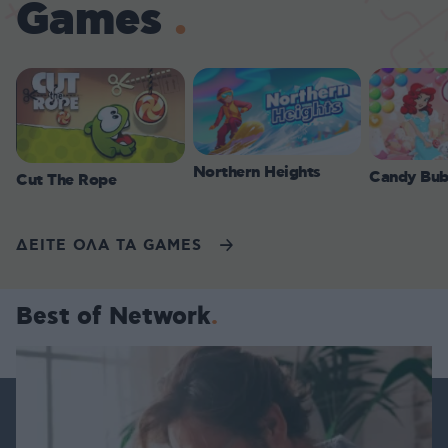
Games
Northern Heights
Candy Bub
Cut The Rope
ΔΕΙΤΕ ΟΛΑ ΤΑ GAMES
Best of Network