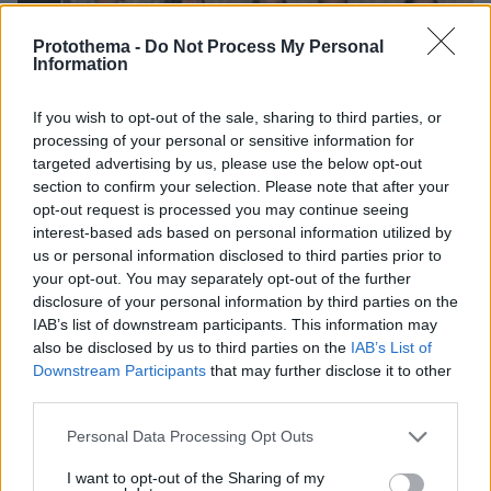
Protothema -
Do Not Process My Personal
Information
If you wish to opt-out of the sale, sharing to third parties, or
processing of your personal or sensitive information for
targeted advertising by us, please use the below opt-out
section to confirm your selection. Please note that after your
opt-out request is processed you may continue seeing
interest-based ads based on personal information utilized by
us or personal information disclosed to third parties prior to
your opt-out. You may separately opt-out of the further
disclosure of your personal information by third parties on the
IAB’s list of downstream participants. This information may
also be disclosed by us to third parties on the
IAB’s List of
Downstream Participants
that may further disclose it to other
07.08.2026, 15:59
third parties.
Είδος υπό εξαφάνιση οι υπερπολύτεκνοι στην
Ελλάδα που γερνάει: Τα... δύο ταψιά μεσημεριανό,
Please note that this website/app uses one or more Google
Personal Data Processing Opt Outs
τα επιδόματα, η καθημερινότητά τους
services and may gather and store information including but
not limited to your visit or usage behaviour. You may click to
I want to opt-out of the Sharing of my