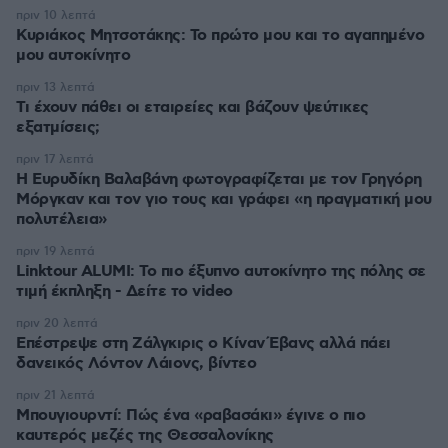
πριν 10 λεπτά
Κυριάκος Μητσοτάκης: Το πρώτο μου και το αγαπημένο
μου αυτοκίνητο
πριν 13 λεπτά
Τι έχουν πάθει οι εταιρείες και βάζουν ψεύτικες
εξατμίσεις;
πριν 17 λεπτά
Η Ευρυδίκη Βαλαβάνη φωτογραφίζεται με τον Γρηγόρη
Μόργκαν και τον γιο τους και γράφει «η πραγματική μου
πολυτέλεια»
πριν 19 λεπτά
Linktour ALUMI: Το πιο έξυπνο αυτοκίνητο της πόλης σε
τιμή έκπληξη - Δείτε το video
πριν 20 λεπτά
Επέστρεψε στη Ζάλγκιρις ο Κίναν Έβανς αλλά πάει
δανεικός Λόντον Λάιονς, βίντεο
πριν 21 λεπτά
Μπουγιουρντί: Πώς ένα «ραβασάκι» έγινε ο πιο
καυτερός μεζές της Θεσσαλονίκης