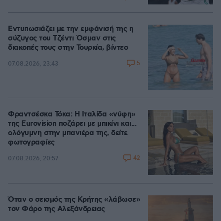
Εντυπωσιάζει με την εμφάνισή της η
σύζυγος του Τζέντι Όσμαν στις
διακοπές τους στην Τουρκία, βίντεο
5
07.08.2026, 23:43
Φραντσέσκα Τόκα: Η Ιταλίδα «νύφη»
της Eurovision ποζάρει με μπικίνι και...
ολόγυμνη στην μπανιέρα της, δείτε
φωτογραφίες
42
07.08.2026, 20:57
Όταν ο σεισμός της Κρήτης «λάβωσε»
τον Φάρο της Αλεξάνδρειας