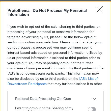
30.07.2026, 15:25
Εθνική Τράπεζα: Η κορυφαία επιλογή για τη χρηματοδότηση
Protothema -
Do Not Process My Personal
μεγάλων έργων
Information
29.07.2026, 09:39
If you wish to opt-out of the sale, sharing to third parties, or
Διασκεδάζουμε υπεύθυνα, επιστρέφουμε με ασφάλεια
processing of your personal or sensitive information for
targeted advertising by us, please use the below opt-out
section to confirm your selection. Please note that after your
opt-out request is processed you may continue seeing
ΡΟΗ ΕΙΔΗΣΕΩΝ
interest-based ads based on personal information utilized by
us or personal information disclosed to third parties prior to
Ειδήσεις
Δημοφιλή
Σχολιασμένα
your opt-out. You may separately opt-out of the further
disclosure of your personal information by third parties on the
πριν 5 λεπτά
IAB’s list of downstream participants. This information may
Είδατε αστερίες στη θάλασσα; Γιατί δεν πρέπει να τους
also be disclosed by us to third parties on the
IAB’s List of
ξεκολλήσετε
Downstream Participants
that may further disclose it to other
third parties.
πριν 7 λεπτά
Η επόμενη μέρα του τουρισμού μετά τις πυρκαγιές στο
Please note that this website/app uses one or more Google
Personal Data Processing Opt Outs
Ρέθυμνο , η εικόνα σε Πρέβελη και Άγιο Βασίλειο
services and may gather and store information including but
not limited to your visit or usage behaviour. You may click to
I want to opt-out of the Sharing of my
πριν 8 λεπτά