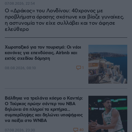
07.08.2026, 22:54
Ο «Δράκος» του Λονδίνου: 40χρονος με
προβλήματα όρασης σκότωνε και βίαζε γυναίκες,
η αστυνομία τον είχε συλλάβει και τον άφησε
ελεύθερο
Χωροταξικό για τον τουρισμό: Οι νέοι
κανόνες για επενδύσεις, Airbnb και
εκτός σχεδίου δόμηση
1
08.08.2026, 08:10
Βάλθηκε να τρελάνει κόσμο ο Καντέρ:
Ο Τούρκος πρώην σέντερ του NBA
δηλώνει ότι πληροί τα κριτήρια...
συμπερίληψης και δηλώνει υποψήφιος
να παίξει στο WNBA
40
07.08.2026, 23:30