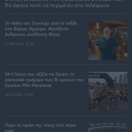
θα άφηνε ποτέ να περιμένει στο τηλέφωνο
To video του Travel.gr από το ταξίδι
στα Βόρεια Άγραφα: Φιλόξενοι
Άνθρωποι, ανόθευτη Φύση
07.08.2026, 12:38
14+1 λόγοι που αξίζει να ζήσεις το
επετειακό τριήμερο των 15 χρόνων του
Spetses Mini Marathon
31.07.2026, 11:04
Πάρε το τιμόνι της τύχης στα χέρια
σου!