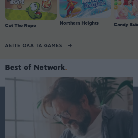
Northern Heights
Candy Bub
Cut The Rope
ΔΕΙΤΕ ΟΛΑ ΤΑ GAMES
Best of Network