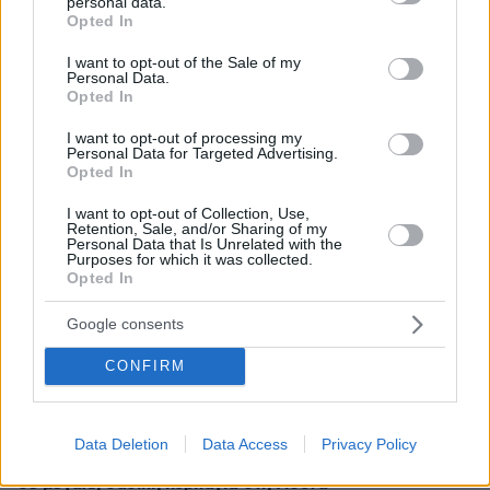
personal data.
Διακοπές και με νέο κόλπο οι κλέφτες αυτοκινήτων - Τι
grant or deny consent to Google and its third-party tags to
Opted In
κάνουν;
use your data for below specified purposes in below Google
consent section.
I want to opt-out of the Sale of my
πριν 15 λεπτά
Personal Data.
«Έχουμε και Λέμε»: Τα μεγάλα μπερδέματα του έρωτα
Opted In
πριν 20 λεπτά
I want to opt-out of processing my
Αθλητικές μεταδόσεις: Πού θα δείτε τα φιλικά ΑΕΚ,
Personal Data for Targeted Advertising.
Άρη και Κηφισιάς - Όλο το πρόγραμμα
Opted In
πριν 22 λεπτά
I want to opt-out of Collection, Use,
Η Νατάσα Εξηνταβελώνη επισκέφτηκε τη Λίλα
Retention, Sale, and/or Sharing of my
Personal Data that Is Unrelated with the
Μπακλέση στο μαιευτήριο: Ελπίδα για τον κόσμο τούτο,
Purposes for which it was collected.
οι φίλοι μου κάνουν παιδιά
Opted In
πριν 23 λεπτά
Google consents
Τέλος οι πινακίδες αυτοκινήτων στην Ελλάδα
πριν 23 λεπτά
CONFIRM
Linktour ALUMI: Το έξυπνο αυτοκίνητο της πόλης σε
τιμή έκπληξη - Δείτε το video
πριν 25 λεπτά
Data Deletion
Data Access
Privacy Policy
Συνετρίβη πυροσβεστικό ελικόπτερο ενώ επιχειρούσε
σε μεγάλη δασική πυρκαγιά στη Γιούτα