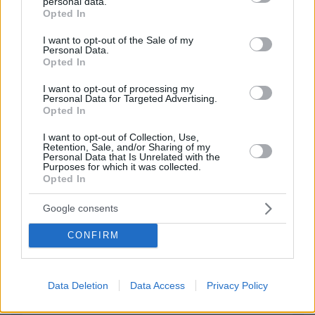
personal data.
grant or deny consent to Google and its third-party tags to
Opted In
ΑΠΑΝΤΗΣΗ
use your data for below specified purposes in below Google
consent section.
I want to opt-out of the Sale of my
Personal Data.
ΠΡΟΣΘΗΚΗ ΣΧΟΛΙΟΥ
Opted In
I want to opt-out of processing my
ΌΝΟΜΑ *
Personal Data for Targeted Advertising.
Opted In
I want to opt-out of Collection, Use,
Retention, Sale, and/or Sharing of my
Personal Data that Is Unrelated with the
Purposes for which it was collected.
EMAIL
Opted In
Google consents
CONFIRM
ΣΧΌΛΙΟ *
Data Deletion
Data Access
Privacy Policy