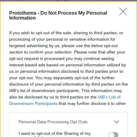
Αφου υπήρχε αδιάβλητος νόμος τότε πως
διορίστηκε από τον Σύριζα ο Στάθης
Protothema -
Do Not Process My Personal
Λιβαθηνός?
Information
ΑΠΑΝΤΗΣΗ
If you wish to opt-out of the sale, sharing to third parties, or
processing of your personal or sensitive information for
@...
targeted advertising by us, please use the below opt-out
06.04.2021, 16:42
section to confirm your selection. Please note that after your
Φασιστοειδές είσαι. Όχι δημοκρατικός
opt-out request is processed you may continue seeing
ΑΠΑΝΤΗΣΗ
interest-based ads based on personal information utilized by
us or personal information disclosed to third parties prior to
your opt-out. You may separately opt-out of the further
«Την οποία δεν υποστήριζα»
disclosure of your personal information by third parties on the
06.04.2021, 09:12
IAB’s list of downstream participants. This information may
Ναι φαίνεται ότι δεν είσαι συριζαιος.
also be disclosed by us to third parties on the
IAB’s List of
Downstream Participants
that may further disclose it to other
ΑΠΑΝΤΗΣΗ
third parties.
Please note that this website/app uses one or more Google
Personal Data Processing Opt Outs
προφανώς
services and may gather and store information including but
06.04.2021, 16:42
not limited to your visit or usage behaviour. You may click to
I want to opt-out of the Sharing of my
ειρωνεύεται- ή είναι ηλίθιος.