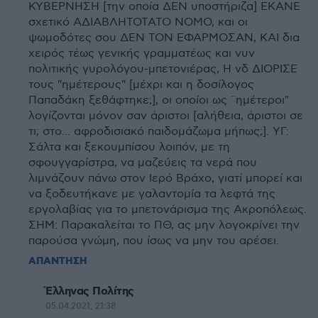
ΚΥΒΕΡΝΗΣΗ [την οποία ΔΕΝ υποστήριζα] ΕΚΑΝΕ
σχετικό ΑΔΙΑΒΛΗΤΟΤΑΤΟ ΝΟΜΟ, και οι
ψωμοδότες σου ΔΕΝ ΤΟΝ ΕΦΑΡΜΟΣΑΝ, ΚΑΙ δια
χειρός τέως γενικής γραμματέως και νυν
πολιτικής γυρολόγου-μπετονιέρας, Η νδ ΔΙΟΡΙΣΕ
τους "ημέτερους" [μέχρι και η δοσίλογος
Παπαδάκη ξεθάφτηκε;], οι οποίοι ως ¨ημέτεροι"
λογίζονται μόνον σαν άριστοι [αλήθεια, άριστοι σε
τι; στο... αφροδισιακό παιδομάζωμα μήπως;]. ΥΓ:
Σάλτα και ξεκουμπίσου λοιπόν, με τη
σφουγγαρίστρα, να μαζεύεις τα νερά που
λιμνάζουν πάνω στον Ιερό Βράχο, γιατί μπορεί και
να ξοδευτήκανε με γαλαντομία τα λεφτά της
εργολαβίας για το μπετονάρισμα της Ακροπόλεως.
ΣΗΜ: Παρακαλείται το ΠΘ, ας μην λογοκρίνει την
παρούσα γνώμη, που ίσως να μην του αρέσει.
ΑΠΑΝΤΗΣΗ
Έλληνας Πολίτης
05.04.2021, 21:38