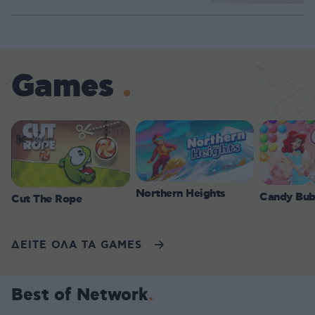
Games
Northern Heights
Candy Bub
Cut The Rope
ΔΕΙΤΕ ΟΛΑ ΤΑ GAMES
Best of Network