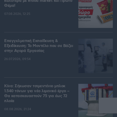
καλύτερα με efood market και Πρώτο
Θέμα!
07.08.2026, 12:25
Επαγγελματική Εκπαίδευση &
Εξειδίκευση: Το Mοντέλο που σε Bάζει
στην Aγορά Eργασίας
26.07.2026, 09:54
Κίνα: Σήκωσαν τσιμεντένιο μπλοκ
1.540 τόνων για νέο λιμενικό έργο –
Θα κατασκευαστούν 75 για έως 72
πλοία
08.08.2026, 21:24