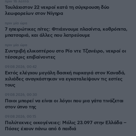
πριν 16 λεπτά
Τουλάχιστον 22 νεκροί κατά τη σύγκρουση δύο
λεωφορείων στον Νίγηρα
πριν μία ώρα
7 ηπειρώτικες πίτες: Φτιάχνουμε πλασίντα, κοθρόπιτα,
μπατσαριά, και άλλες που λατρεύουμε
πριν μία ώρα
Συντριβή ελικοπτέρου στο Ρίο ντε Τζανέιρο, νεκροί οι
τέσσερις επιβαίνοντες
09.08.2026, 00:42
Εκτός ελέγχου μεγάλη δασική πυρκαγιά στον Καναδά,
χιλιάδες αναγκάστηκαν να εγκαταλείψουν τις εστίες
τους
09.08.2026, 00:30
Ποιοι μπορεί να είναι οι λόγοι που μια γάτα τινάζεται
στον ύπνο της
09.08.2026, 00:15
Πολύτεκνες οικογένειες: Μόλις 23.097 στην Ελλάδα –
Πόσες έχουν πάνω από 6 παιδιά