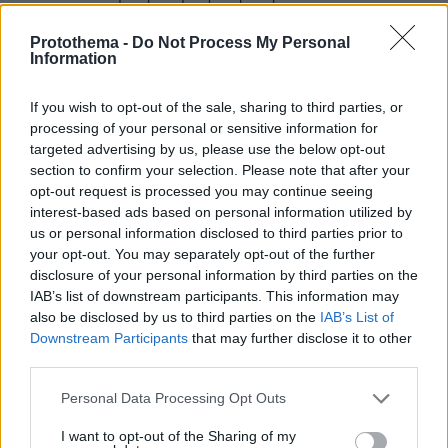
δεν έχει στελέχη καταδίκασμενα από τη δικαιοσύνη
για παιδοφιλια. Σε αντίθεση με το κόμμα σου,.
Protothema -
Do Not Process My Personal
Information
Καληνύχτα,
ΑΠΑΝΤΗΣΗ
If you wish to opt-out of the sale, sharing to third parties, or
processing of your personal or sensitive information for
Κώστας Κόρμπος
targeted advertising by us, please use the below opt-out
08.07.2025, 15:02
section to confirm your selection. Please note that after your
Έχει υποψήφιους όμως τρανς και πρώην
opt-out request is processed you may continue seeing
τρομοκράτες. Ποιος έχασε την ηθική για να την
interest-based ads based on personal information utilized by
βρει ο ΣΥΡΙΖΑ. Στην χαβούζα μέσα ψάξατε και
us or personal information disclosed to third parties prior to
την βρήκατε.
your opt-out. You may separately opt-out of the further
ΑΠΑΝΤΗΣΗ
disclosure of your personal information by third parties on the
IAB’s list of downstream participants. This information may
also be disclosed by us to third parties on the
IAB’s List of
Downstream Participants
that may further disclose it to other
ΦΟΡΤΩΣΗ ΠΕΡΙΣΣΟΤΕΡΩΝ ΣΧΟΛΙΩΝ
third parties.
Please note that this website/app uses one or more Google
Personal Data Processing Opt Outs
services and may gather and store information including but
ΠΡΟΣΘΗΚΗ ΣΧΟΛΙΟΥ
not limited to your visit or usage behaviour. You may click to
I want to opt-out of the Sharing of my