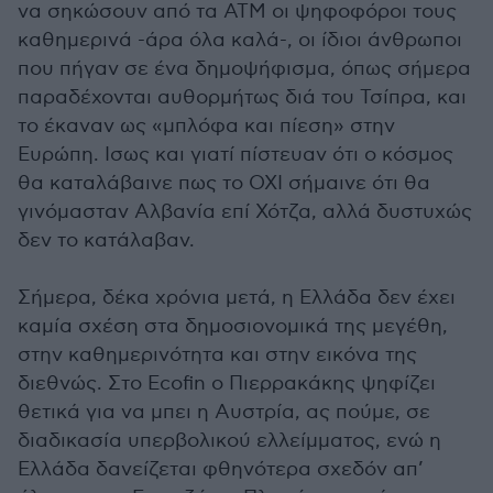
να σηκώσουν από τα ATM οι ψηφοφόροι τους
καθημερινά -άρα όλα καλά-, οι ίδιοι άνθρωποι
που πήγαν σε ένα δημοψήφισμα, όπως σήμερα
παραδέχονται αυθορμήτως διά του Τσίπρα, και
το έκαναν ως «μπλόφα και πίεση» στην
Ευρώπη. Ισως και γιατί πίστευαν ότι ο κόσμος
θα καταλάβαινε πως το ΟΧΙ σήμαινε ότι θα
γινόμασταν Αλβανία επί Χότζα, αλλά δυστυχώς
δεν το κατάλαβαν.
Σήμερα, δέκα χρόνια μετά, η Ελλάδα δεν έχει
καμία σχέση στα δημοσιονομικά της μεγέθη,
στην καθημερινότητα και στην εικόνα της
διεθνώς. Στο Ecofin ο Πιερρακάκης ψηφίζει
θετικά για να μπει η Αυστρία, ας πούμε, σε
διαδικασία υπερβολικού ελλείμματος, ενώ η
Ελλάδα δανείζεται φθηνότερα σχεδόν απ’