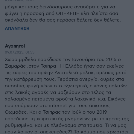
μέχρι και τους δεινόσαυρους ανασύρατε για να
φύγει η προσοχή από ΟΠΕΚΕΠΕ κλπ πλείστα όσα
σκάνδαλα δεν θα σας περάσει θέλετε δεν θέλετε.
ΑΠΑΝΤΗΣΗ
Αγαπητοί
09.07.2025, 01:55
Χωρα μρδελο παρέδωσε τον Ιανουάριο του 2015 ο
Σαμαράς ,στον Τσίπρα . Η Ελλάδα ήταν σαν εκείνες
τις χώρες του πρώην Ανατολικό μπλοκ, αμέσως μετά
την κατάρρευση τους. Τεράστια ανεργία, ουρές στα
συσσίτια, φυγή νέων στο εξωτερικό, εικόνες πολιτών
στις λαϊκές αγορές να μαζεύουν στο τέλος τα
χαλασμένα πεταμένα φρούτα λαχανικά, κ.α. Εικόνες
που υπάρχουν στο internet για τους άπιστους
Θωμάδες. Και ο Τσίπρας τον Ιούλιο του 2019
παρέδωσε τη χώρα εκτός μνημονίων, με το χρέος της
ρυθμισμένο, και με πλεόνασμα στα ταμεία. Τι να μας
πουν λοιπον οι οπεκεπεδες?? Το κόμμα που χρωστάει