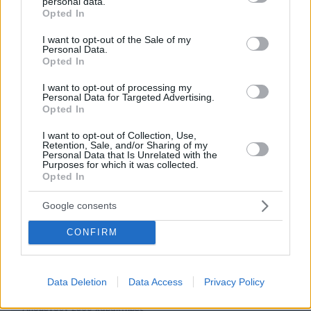
personal data.
grant or deny consent to Google and its third-party tags to
Opted In
ΌΝΟΜΑ *
use your data for below specified purposes in below Google
consent section.
I want to opt-out of the Sale of my
Personal Data.
Opted In
I want to opt-out of processing my
EMAIL
Personal Data for Targeted Advertising.
Opted In
I want to opt-out of Collection, Use,
Retention, Sale, and/or Sharing of my
Personal Data that Is Unrelated with the
Purposes for which it was collected.
ΣΧΌΛΙΟ *
Opted In
Google consents
CONFIRM
Data Deletion
Data Access
Privacy Policy
Απομένουν
2500
χαρακτήρες