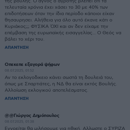
της βουλής. Ο αγνός ο αγρότης βλέπει ότι τα
τελευταία χρόνια έχει χάσει το 30 με 40% των
επιδοτήσεων όταν την ίδια περίοδο κάποιοι είχαν
θησαυρησει. Αλήθεια για όλο αυτό έκανε κάτι ο
Κυριάκος;;; ΦΥΣΙΚΑ ΌΧΙ και αν δεν είχαμε την
επέμβαση της ευρωπαϊκής εισαγγελίας... Ο Θεός να
βάλει το χέρι του.
ΑΠΑΝΤΗΣΗ
Οπεκεπε εξαγορά ψήφων
08.07.2025, 01:52
Αν το εκλογοδικειο κάνει σωστά τη δουλειά του,
όπως με Σπαρτιάτες, η ΝΔ θα είναι εκτός Βουλής.
Αλλοίωση εκλογικού αποτελέσματος.
ΑΠΑΝΤΗΣΗ
@@Γιώργος Δημόπουλος
08.07.2025, 01:38
Εννοείται θα μιλήσουμε για ηθική. Αλλωστε ο ΣΥΡΙΖΑ