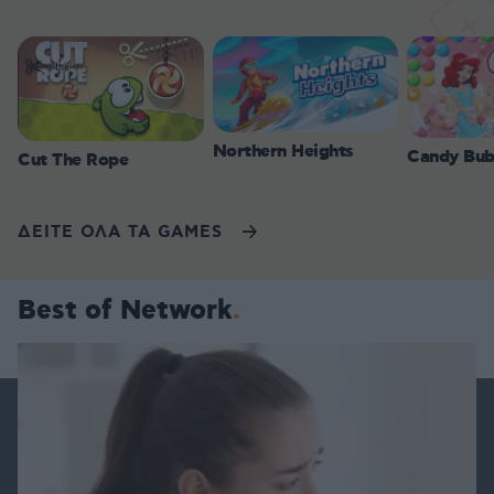
Northern Heights
Candy Bub
Cut The Rope
ΔΕΙΤΕ ΟΛΑ ΤΑ GAMES
Best of Network