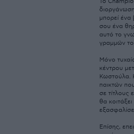
Το Champion
διοργάνωση.
μπορεί ένα 
σου ένα θηρ
αυτό το γνω
γραμμών του
Μόνο τυχαία
κέντρου με
Κωστούλα. Κ
παικτών που
σε τίτλους 
θα κοιτάξει
εξασφαλίσει
Επίσης, επε