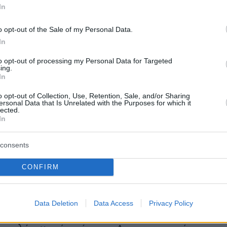
ι αυξημένος και είναι ο ίδιος, τότε 100%
In
το επίπεδο των όσων αγωνίζονται σε σύνολο ν
πιο πάνω από της περασμένης αγωνιστικής
o opt-out of the Sale of my Personal Data.
In
εν το λέω εγώ, το λένε οι ανάγκες.
to opt-out of processing my Personal Data for Targeted
ing.
ς λοιπόν σε αυτή την… παράνοια για τις
In
χαφ έχει ήδη προσαρμόσει τα θέλω του, στις
o opt-out of Collection, Use, Retention, Sale, and/or Sharing
ς που κάνουν στον προπονητή, αλλά
ersonal Data that Is Unrelated with the Purposes for which it
lected.
και με τους παρόντες. Αν πρέπει να το πούμε
In
μούς, χρειάζεσαι έξι πολύ καλούς
τές για να βγάλεις τη συγκεκριμένη σεζόν.
consents
CONFIRM
σα σε αυτούς τον Τσικίνιο που προορίζεται
α πίσω από τον Ελ Κααμπί. Ο Μουζακίτης, ο
τάνι Γκαρσία είναι ήδη στο …στρατόπεδο,
Data Deletion
Data Access
Privacy Policy
δυο μεταγραφές που γράφονται (ότι είναι