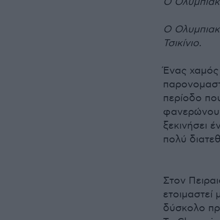
Ο Ολυμπιακ
Ο Ολυμπιακ
Τσικίνιο.
Ένας χαμός 
παρονομαστή
περίοδο που
φανερώνουν 
ξεκινήσει έ
πολύ διατεθ
Στον Πειραι
ετοιμαστεί 
δύσκολο πρ