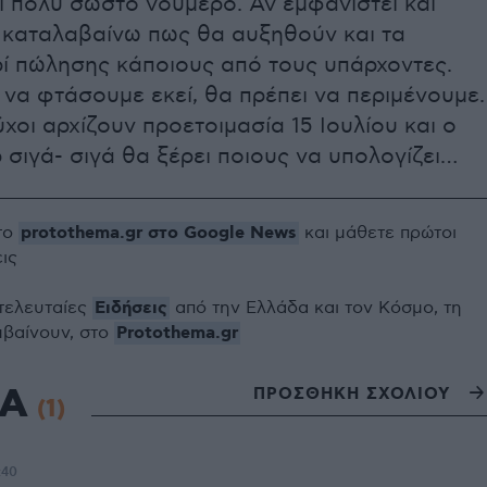
αι πολύ σωστό νούμερο. Αν εμφανιστεί και
ε καταλαβαίνω πως θα αυξηθούν και τα
ρί πώλησης κάποιους από τους υπάρχοντες.
να φτάσουμε εκεί, θα πρέπει να περιμένουμε.
χοι αρχίζουν προετοιμασία 15 Ιουλίου και ο
 σιγά- σιγά θα ξέρει ποιους να υπολογίζει…
protothema.gr στο Google News
το
και μάθετε πρώτοι
εις
Ειδήσεις
 τελευταίες
από την Ελλάδα και τον Κόσμο, τη
Protothema.gr
μβαίνουν, στο
ΙΑ
ΠΡΟΣΘΗΚΗ ΣΧΟΛΙΟΥ
(1)
:40