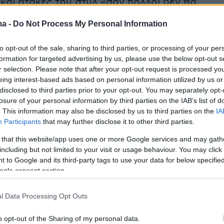
και ατάκες του στυλ «σαν πολλοί δεν θα
 η απάντηση είναι απλή: Όλοι χωράνε όταν
ma -
Do Not Process My Personal Information
χει φτάσει σε αυτό το επίπεδο. Ο Ολυμπιακός
ference και καπάκι κατέκτησε το ντάμπλ στην
to opt-out of the sale, sharing to third parties, or processing of your per
 προπονητής του δεν έχει καμία όρεξη να μπε
formation for targeted advertising by us, please use the below opt-out s
r selection. Please note that after your opt-out request is processed y
υτή» σεζόν και να πονοκεφαλιάζει κάθε φορά
eing interest-based ads based on personal information utilized by us or
 έτοιμους.
disclosed to third parties prior to your opt-out. You may separately opt-
losure of your personal information by third parties on the IAB’s list of
. This information may also be disclosed by us to third parties on the
IA
Participants
that may further disclose it to other third parties.
δόμαδα θα υπάρχουν οι μάχες για την
 that this website/app uses one or more Google services and may gath
διοργάνωση, όταν το πρωτάθλημα της χώρας
including but not limited to your visit or usage behaviour. You may click 
νει τόσο ανταγωνιστικό, όταν υπάρχει το
 to Google and its third-party tags to use your data for below specifi
αν η ομάδα έχει τόσους διεθνείς και μπροστά
ogle consent section.
ντιάλ, καταλαβαίνετε λοιπόν, ότι ο αριθμός
αιριστών που μπορούν να σταθούν στο
l Data Processing Opt Outs
έπει να είναι λίγο πιο αυξημένος από πέρυσι. 
o opt-out of the Sharing of my personal data.