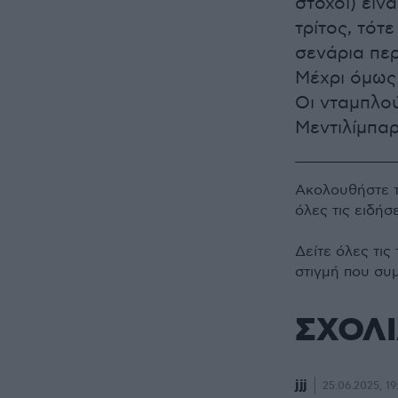
στόχοι) είν
τρίτος, τότ
σενάρια πε
Μέχρι όμως 
Οι νταμπλού
Μεντιλίμπαρ
Ακολουθήστε 
όλες τις ειδήσ
Δείτε όλες τις
στιγμή που συ
ΣΧΟΛ
jjj
25.06.2025, 19