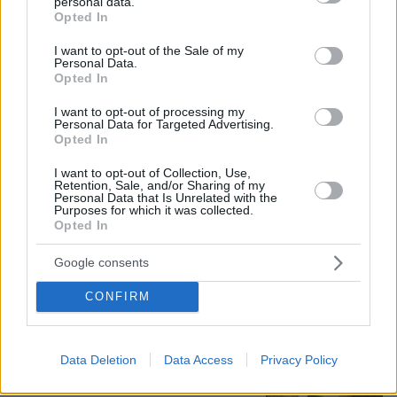
personal data.
grant or deny consent to Google and its third-party tags to
Opted In
use your data for below specified purposes in below Google
consent section.
I want to opt-out of the Sale of my
Personal Data.
Opted In
I want to opt-out of processing my
Personal Data for Targeted Advertising.
Opted In
I want to opt-out of Collection, Use,
Retention, Sale, and/or Sharing of my
Personal Data that Is Unrelated with the
Purposes for which it was collected.
Opted In
07.08.2026, 09:43
Google consents
Πόσο κοστίζει μία εβδομάδα σε βίλες -
παράδεισους
CONFIRM
Στο Α΄ Νεκροταφείο το μνημόσυνο
Data Deletion
Data Access
Privacy Policy
για τον έναν χρόνο από τον θάνατο
της Λένας Σαμαρά