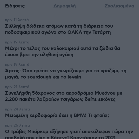
Ειδήσεις
Δημοφιλή
Σχολιασμένα
πριν 11 λεπτά
Σύλληψη δώδεκα ατόμων κατά τη διάρκεια του
ποδοσφαιρικού αγώνα στο ΟΑΚΑ την Τετάρτη
πριν 19 λεπτά
Μέχρι το τέλος του καλοκαιριού αυτά τα ζώδια θα
έχουν βρει την αληθινή αγάπη
πριν 19 λεπτά
Άρτος: Όσα πρέπει να γνωρίζουμε για το προζύμι, τη
μαγιά, το sourdough και το levain
πριν 21 λεπτά
Συνελήφθη 56χρονος στο αεροδρόμιο Μυκόνου με
2.280 πακέτα λαθραίων τσιγάρων, δείτε εικόνες
πριν 24 λεπτά
Μειωμένη κερδοφορία έχει η BMW. Τι φταίει;
πριν 26 λεπτά
O Τράβις Μπάρκερ εξήγησε γιατί αποκάλυψαν τώρα την
αποβολή που είχε η Κόρτνεϊ Καρντάσιαν το 2021