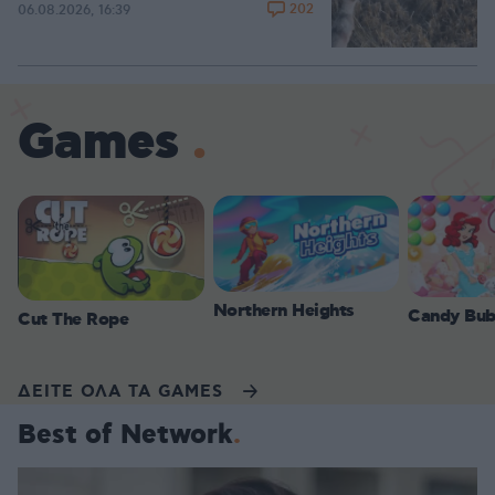
202
06.08.2026, 16:39
Games
Northern Heights
Candy Bub
Cut The Rope
ΔΕΙΤΕ ΟΛΑ ΤΑ GAMES
Best of Network