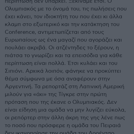
περίπτωση δεν υπάρχει. Ξεκινάμε έτσι. Ο
Ολυμπιακός με το όνομά του, τις πωλήσεις που
έχει κάνει, τον ιδιοκτήτη του που έχει κι άλλα
κλαμπ στο εξωτερικό και την κατάκτηση του
Conference, αντιμετωπίζεται από τους
Ευρωπαίους ως ένα μαγαζί που αγοράζει και
πουλάει ακριβά. Οι ατζέντηδες το ξέρουν, η
πιάτσα το γνωρίζει και τα επεισόδια για κάθε
περίπτωση είναι πολλά. Έτσι κυλάει και του
Σιπιόνι. Αρχικά λοιπόν, φάνηκε να προκύπτει
θέμα σύμφωνα με όσα αναφέρουν στην
Αργεντινή. Τα ρεπορτάζ στη Λατινική Αμερική
μιλούν για «όχι» της Τίγκρε στην πρώτη
πρόταση που της έκανε ο Ολυμπιακός. Δεν
είναι είδηση μια ομάδα να μην λυγίζει εύκολα,
οι ρεπόρτερ στην άλλη άκρη της γης λένε πως
το ποσό που πρόσφερε η ομάδα του Πειραιά
δεν ικανοποίησε την ομάδα του Λορέντσο