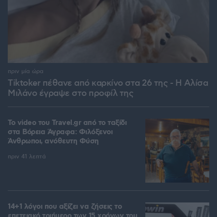
πριν μία ώρα
Tiktoker πέθανε από καρκίνο στα 26 της - Η Αλίσα
Μιλάνο έγραψε στο προφίλ της
To video του Travel.gr από το ταξίδι
στα Βόρεια Άγραφα: Φιλόξενοι
Άνθρωποι, ανόθευτη Φύση
πριν 41 λεπτά
14+1 λόγοι που αξίζει να ζήσεις το
επετειακό τριήμερο των 15 χρόνων του