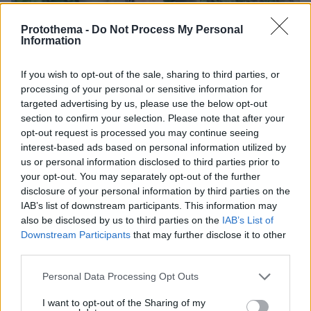
Protothema -
Do Not Process My Personal
Information
If you wish to opt-out of the sale, sharing to third parties, or
processing of your personal or sensitive information for
targeted advertising by us, please use the below opt-out
07.08.2026, 07:19
section to confirm your selection. Please note that after your
«Δεν το πιστεύουμε», λένε οι Αμερικανοί που
opt-out request is processed you may continue seeing
υιοθέτησαν τον Αφγανό στη Λέσβο - Η αρχική
interest-based ads based on personal information utilized by
εκδοχή για το φονικό στην Κυψέλη και η σιωπή
us or personal information disclosed to third parties prior to
στην απολογία
your opt-out. You may separately opt-out of the further
disclosure of your personal information by third parties on the
IAB’s list of downstream participants. This information may
also be disclosed by us to third parties on the
IAB’s List of
Downstream Participants
that may further disclose it to other
third parties.
Please note that this website/app uses one or more Google
Personal Data Processing Opt Outs
services and may gather and store information including but
not limited to your visit or usage behaviour. You may click to
I want to opt-out of the Sharing of my