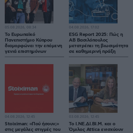
05.08.2026, 08:34
04.08.2026, 17:02
Το Ευρωπαϊκό
ESG Report 2025: Πώς η
Πανεπιστήμιο Κύπρου
ΑΒ Βασιλόπουλος
διαμορφώνει την επόμενη
μετατρέπει τη βιωσιμότητα
γενιά επιστημόνων
σε καθημερινή πράξη
04.08.2026, 12:45
03.08.2026, 12:45
Stoiximan: «Πού ήσουν;»
Το Ι.ΝΕ.ΔΙ.ΒΙ.Μ. και o
στις μεγάλες στιγμές του
Όμιλος Attica ενισχύουν