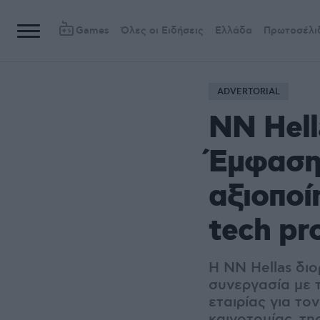
Games
Όλες οι Ειδήσεις
Ελλάδα
Πρωτοσέλι
ADVERTORIAL
NN Hell
Έμφαση 
αξιοποί
tech pr
Η NN Hellas διο
συνεργασία με 
εταιρίας για το
καινοτομίας, τη