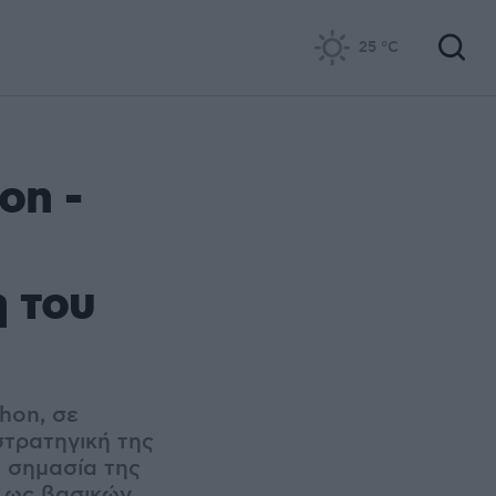
25
°C
on -
η του
hon, σε
στρατηγική της
η σημασία της
, ως βασικών