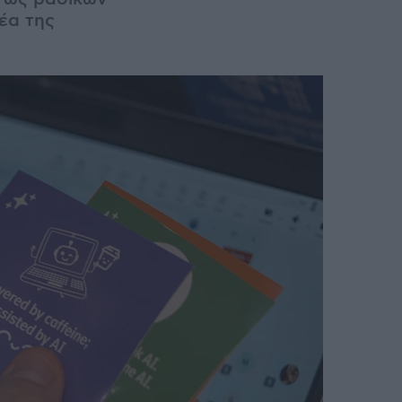
έα της