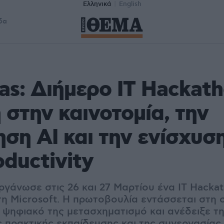
Ελληνικά
English
δα
as: Διήμερο IT Hackath
στην καινοτομία, την
ηση ΑΙ και την ενίσχυσ
oductivity
ργάνωσε στις 26 και 27 Μαρτίου ένα IT Hackat
τη Microsoft. Η πρωτοβουλία εντάσσεται στη 
ν ψηφιακό της μετασχηματισμό και ανέδειξε τ
ς πρακτικής εκπαίδευσης και της συνεργασίας