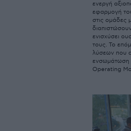
ενεργή αξιοπ
εφαρμογή του
στις ομάδες 
διαπιστώσουν
ενισχύσει ου
τους. Το επό
λύσεων που α
ενσωμάτωση 
Operating Mo