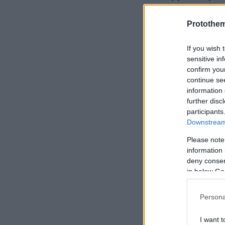
specialists 
και πιο ολοκ
Protothe
Hackathon απ
If you wish 
Innovation, B
sensitive in
που ξεχώρισα
confirm you
και προσεγγί
continue se
information 
διαδικασία επ
further disc
επιβεβαιώνον
participants
Downstream 
Please note
information 
deny consent
in below Go
Persona
I want t