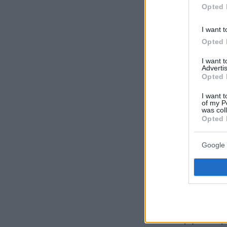
Opted 
I want t
Opted 
I want 
Advertis
Opted 
I want t
of my P
was col
Opted 
Google 
Αναφερόμενη 
της NN Hella
της εταιρίας 
συνεργασίας 