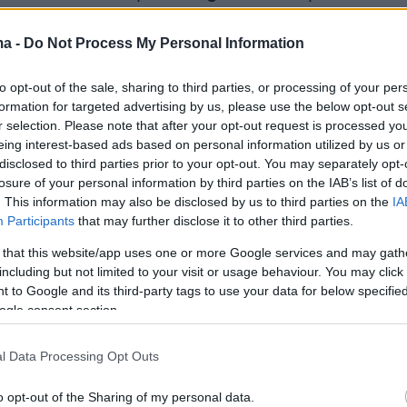
λειτούργησε καταλυτικά, οδηγώντας σε ταχύτερ
ληρωμένα αποτελέσματα. Στο τέλος του
ma -
Do Not Process My Personal Information
ονεμήθηκαν διακρίσεις στις κατηγορίες
to opt-out of the sale, sharing to third parties, or processing of your per
usiness Impact και Integration, με τις ομάδες
formation for targeted advertising by us, please use the below opt-out s
ν να παρουσιάζουν τεχνικά ώριμες προτάσεις
r selection. Please note that after your opt-out request is processed y
σεις με ξεκάθαρη αξία για τον οργανισμό. Η
eing interest-based ads based on personal information utilized by us or
disclosed to third parties prior to your opt-out. You may separately opt-
ιλογής ήταν ιδιαίτερα απαιτητική,
losure of your personal information by third parties on the IAB’s list of
τας το υψηλό επίπεδο των συμμετοχών.
. This information may also be disclosed by us to third parties on the
IA
Participants
that may further disclose it to other third parties.
 that this website/app uses one or more Google services and may gath
including but not limited to your visit or usage behaviour. You may click 
 to Google and its third-party tags to use your data for below specifi
ogle consent section.
l Data Processing Opt Outs
o opt-out of the Sharing of my personal data.