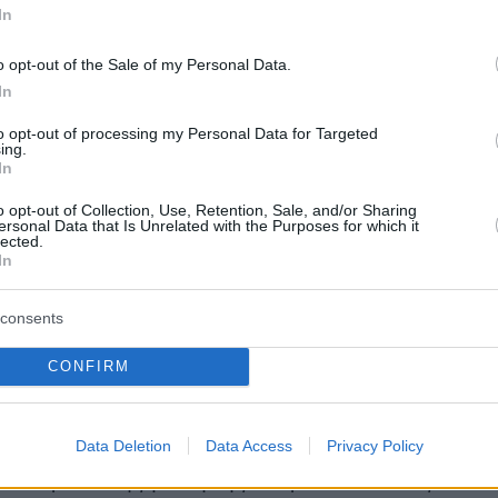
In
o opt-out of the Sale of my Personal Data.
In
to opt-out of processing my Personal Data for Targeted
ing.
In
o opt-out of Collection, Use, Retention, Sale, and/or Sharing
ersonal Data that Is Unrelated with the Purposes for which it
lected.
In
consents
CONFIRM
στη διοργάνωση, η Chief Information Officer
s, Σέμη Κοέν, σημείωσε: «Tο πρώτο IT Hackath
Data Deletion
Data Access
Privacy Policy
αποτέλεσε μια εξαιρετικά δυνατή εμπειρία
και πρακτικής μάθησης.», προσθέτοντας, «Η