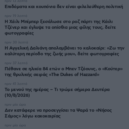
πριν 13 λεπτά
Επιδόματα και κουπόνια δεν είναι φιλελεύθερη πολιτική
πριν 19 λεπτά
Η Χέιλι Μπίμπερ ξεσάλωσε στο ροζ πάρτι της Κάιλι
Τζένερ και έγλυψε τα οπίσθια μιας φίλης τους, δείτε
φωτογραφίες
πριν 30 λεπτά
Η Αγγελική Δαλιάνη απολαμβάνει το καλοκαίρι: «Ζω την
καλύτερη περίοδο της ζωής μου», δείτε φωτογραφίες
πριν 37 λεπτά
Πέθανε σε ηλικία 84 ετών ο Μπεν Τζόουνς, ο «Κούτερ»
της θρυλικής σειράς «The Dukes of Hazzard»
πριν 41 λεπτά
Το μενού της ημέρας – Τι τρώμε σήμερα Δευτέρα
(10/8/2026)
πριν μία ώρα
Δεν κατάφερε να προσεγγίσει τα Ψαρά το «Νήσος
Σάμος» λόγω κακοκαιρίας
πριν μία ώρα