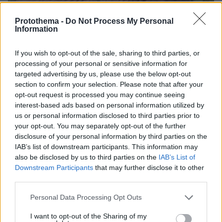
Protothema -
Do Not Process My Personal
Information
If you wish to opt-out of the sale, sharing to third parties, or
processing of your personal or sensitive information for
targeted advertising by us, please use the below opt-out
section to confirm your selection. Please note that after your
opt-out request is processed you may continue seeing
interest-based ads based on personal information utilized by
us or personal information disclosed to third parties prior to
your opt-out. You may separately opt-out of the further
disclosure of your personal information by third parties on the
26.06.2019, 20:03
IAB’s list of downstream participants. This information may
Ρωσία: Ζωντανός από θαύμα αιχμάλωτος αρκούδας για 30
also be disclosed by us to third parties on the
IAB’s List of
μέρες - Σοκάρει η εικόνα του
Downstream Participants
that may further disclose it to other
third parties.
Thema Insights
Please note that this website/app uses one or more Google
Personal Data Processing Opt Outs
services and may gather and store information including but
not limited to your visit or usage behaviour. You may click to
I want to opt-out of the Sharing of my