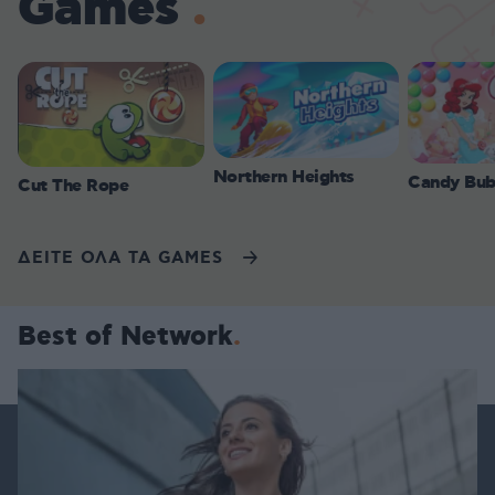
Games
Northern Heights
Candy Bub
Cut The Rope
ΔΕΙΤΕ ΟΛΑ ΤΑ GAMES
Best of Network