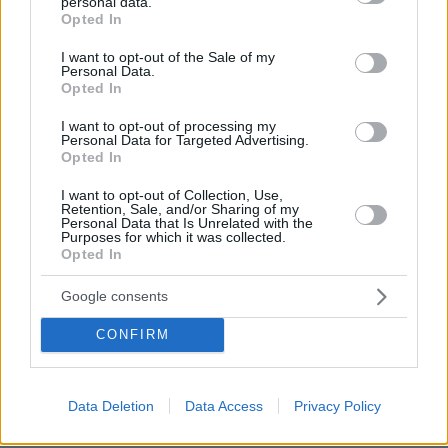
personal data.
grant or deny consent to Google and its third-party tags to
Opted In
use your data for below specified purposes in below Google
consent section.
I want to opt-out of the Sale of my
Personal Data.
Opted In
I want to opt-out of processing my
Personal Data for Targeted Advertising.
Opted In
I want to opt-out of Collection, Use,
Retention, Sale, and/or Sharing of my
Personal Data that Is Unrelated with the
Purposes for which it was collected.
Opted In
Google consents
CONFIRM
04.08.2026, 11:20
Data Deletion
Data Access
Privacy Policy
Πώς μια απλή ιδέα εξελίχθηκε σε κορυφαίο θεσμό
ρομποτικής στην Ελλάδα