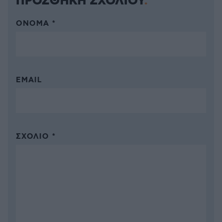
ΠΡΟΣΘΗΚΗ ΣΧΟΛΙΟΥ
ΌΝΟΜΑ *
EMAIL
ΣΧΌΛΙΟ *