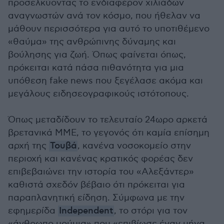
προσελκύοντας το ενδιαφέρον χιλιάδων
αναγνωστών ανά τον κόσμο, που ήθελαν να
μάθουν περισσότερα για αυτό το υποτιθέμενο
«θαύμα» της ανθρώπινης δύναμης και
βούλησης για ζωή. Όπως φαίνεται όπως,
πρόκειται κατά πάσα πιθανότητα για μια
υπόθεση fake news που ξεγέλασε ακόμα και
μεγάλους ειδησεογραφικούς ιστότοπους.
Όπως μεταδίδουν το τελευταίο 24ωρο αρκετά
βρετανικά ΜΜΕ, το γεγονός ότι καμία επίσημη
αρχή της
Τουβά
, κανένα νοσοκομείο στην
περιοχή και κανένας κρατικός φορέας δεν
επιβεβαιώνει την ιστορία του «Αλεξάντερ»
καθιστά σχεδόν βέβαιο ότι πρόκειται για
παραπλανητική είδηση. Σύμφωνα με την
εφημερίδα
Independent
, το στόρι για τον
«άνθρωπο μούμια» που «επιβίωσε έναν μήνα