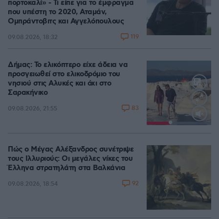
πορτοκαλί» - Τι είπε για το έμφραγμα
που υπέστη το 2020, Αταμάν,
Ομπράντοβιτς και Αγγελόπουλους
119
09.08.2026, 18:32
Δήμας: Το ελικόπτερο είχε άδεια να
προσγειωθεί στο ελικοδρόμιο του
νησιού στις Αλυκές και όχι στο
Σαρακήνικο
83
09.08.2026, 21:55
Loaded
:
100.00%
Πώς ο Μέγας Αλέξανδρος συνέτριψε
τους Ιλλυριούς: Οι μεγάλες νίκες του
Έλληνα στρατηλάτη στα Βαλκάνια
92
09.08.2026, 18:54