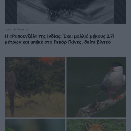
πριν 37 λεπτά
Η «Ραπουνζέλ» της Ινδίας: Έχει μαλλιά μήκους 2,71
μέτρων και μπήκε στο Ρεκόρ Γκίνες, δείτε βίντεο