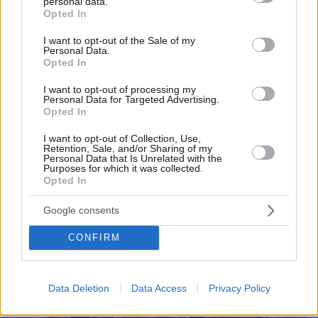
personal data.
grant or deny consent to Google and its third-party tags to
07.08.2026, 18:22
Opted In
use your data for below specified purposes in below Google
«Πόσα θέλεις για το κορίτσι;»: Τουρίστας στην
consent section.
Κρήτη ζητά... τιμή για να ασελγήσει σε ανήλικη, τι
I want to opt-out of the Sale of my
Personal Data.
καταγγέλλει ο ιδιοκτήτης επιχείρησης
Opted In
I want to opt-out of processing my
Personal Data for Targeted Advertising.
Opted In
I want to opt-out of Collection, Use,
Retention, Sale, and/or Sharing of my
Personal Data that Is Unrelated with the
Purposes for which it was collected.
Opted In
Google consents
CONFIRM
Data Deletion
Data Access
Privacy Policy