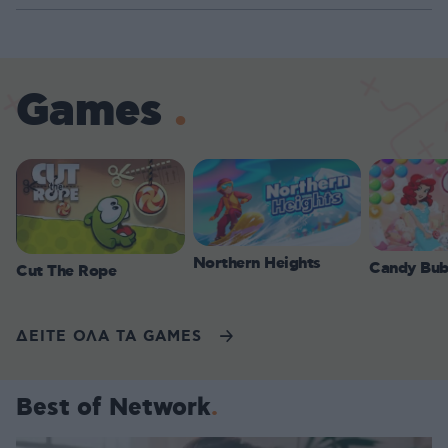
Games
Northern Heights
Candy Bub
Cut The Rope
ΔΕΙΤΕ ΟΛΑ ΤΑ GAMES
Best of Network