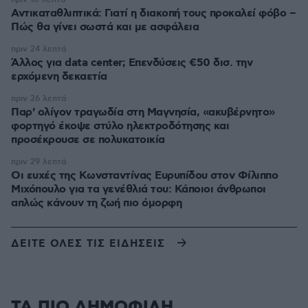
Αντικαταθλιπτικά: Γιατί η διακοπή τους προκαλεί φόβο –
Πώς θα γίνει σωστά και με ασφάλεια
πριν 24 λεπτά
Άλλος για data center; Επενδύσεις €50 δισ. την
ερχόμενη δεκαετία
πριν 26 λεπτά
Παρ' ολίγον τραγωδία στη Μαγνησία, «ακυβέρνητο»
φορτηγό έκοψε στύλο ηλεκτροδότησης και
προσέκρουσε σε πολυκατοικία
πριν 29 λεπτά
Οι ευχές της Κωνσταντίνας Ευρυπίδου στον Φίλιππο
Μιχόπουλο για τα γενέθλιά του: Κάποιοι άνθρωποι
απλώς κάνουν τη ζωή πιο όμορφη
ΔΕΙΤΕ ΟΛΕΣ ΤΙΣ ΕΙΔΗΣΕΙΣ
ΤΑ ΠΙΟ ΔΗΜΟΦΙΛΗ