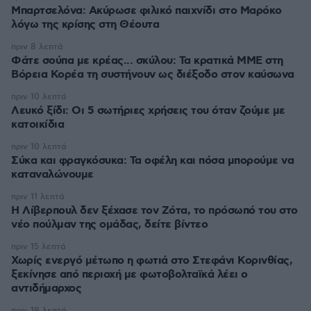
Μπαρτσελόνα: Ακύρωσε φιλικό παιχνίδι στο Μαρόκο
λόγω της κρίσης στη Θέουτα
πριν 8 λεπτά
Φάτε σούπα με κρέας... σκύλου: Τα κρατικά ΜΜΕ στη
Βόρεια Κορέα τη συστήνουν ως διέξοδο στον καύσωνα
πριν 10 λεπτά
Λευκό ξίδι: Οι 5 σωτήριες χρήσεις του όταν ζούμε με
κατοικίδια
πριν 10 λεπτά
Σύκα και φραγκόσυκα: Τα οφέλη και πόσα μπορούμε να
καταναλώνουμε
πριν 11 λεπτά
Η Λίβερπουλ δεν ξέχασε τον Ζότα, το πρόσωπό του στο
νέο πούλμαν της ομάδας, δείτε βίντεο
πριν 15 λεπτά
Χωρίς ενεργό μέτωπο η φωτιά στο Στεφάνι Κορινθίας,
ξεκίνησε από περιοχή με φωτοβολταϊκά λέει ο
αντιδήμαρχος
πριν 18 λεπτά