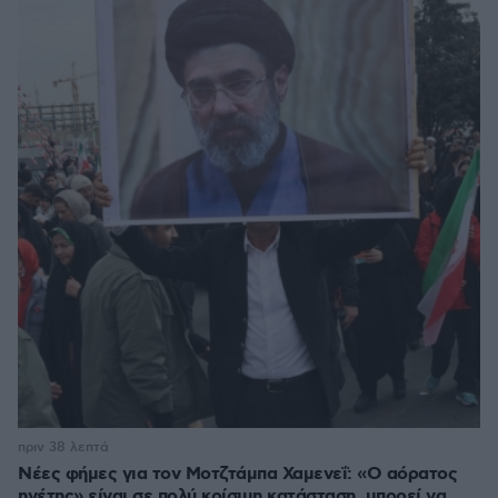
πριν 38 λεπτά
Νέες φήμες για τον Μοτζτάμπα Χαμενεΐ: «Ο αόρατος
ηγέτης» είναι σε πολύ κρίσιμη κατάσταση, μπορεί να