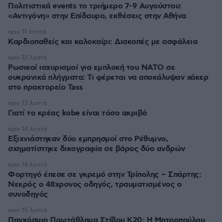
Πολιτιστικά events το τριήμερο 7-9 Αυγούστου:
«Αντιγόνη» στην Επίδαυρο, εκθέσεις στην Αθήνα
πριν 11 λεπτά
Καρδιοπαθείς και καλοκαίρι: Διακοπές με ασφάλεια
πριν 12 λεπτά
Ρωσικοί ισχυρισμοί για εμπλοκή του ΝΑΤΟ σε
ουκρανικά πλήγματα: Τι φέρεται να αποκάλυψαν χάκερ
στο πρακτορείο Tass
πριν 13 λεπτά
Γιατί το κρέας kobe είναι τόσο ακριβό
πριν 14 λεπτά
Εξιχνιάστηκαν δύο εμπρησμοί στο Ρέθυμνο,
σχηματίστηκε δικογραφία σε βάρος δύο ανδρών
πριν 14 λεπτά
Φορτηγό έπεσε σε γκρεμό στην Τρίπολης – Σπάρτης:
Νεκρός ο 48χρονος οδηγός, τραυματισμένος ο
συνοδηγός
πριν 15 λεπτά
Παγκόσμιο Πρωτάθλημα Στίβου Κ20: Η Μητροπούλου