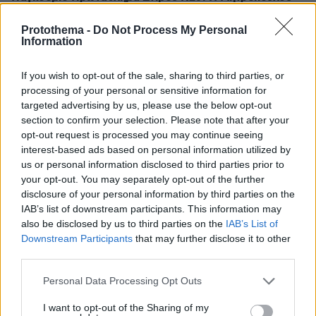
κατέκτησε το ασημένιο μετάλλιο στο μήκος στο
Όρεγκον
Protothema -
Do Not Process My Personal
Information
πριν 19 λεπτά
Οι συνδυασμοί συστατικών που κάνουν θαύματα στην
περιποίηση της επιδερμίδας
If you wish to opt-out of the sale, sharing to third parties, or
processing of your personal or sensitive information for
targeted advertising by us, please use the below opt-out
ΔΕΙΤΕ ΟΛΕΣ ΤΙΣ ΕΙΔΗΣΕΙΣ
section to confirm your selection. Please note that after your
opt-out request is processed you may continue seeing
interest-based ads based on personal information utilized by
us or personal information disclosed to third parties prior to
ΤΑ ΠΙΟ ΔΗΜΟΦΙΛΗ
your opt-out. You may separately opt-out of the further
disclosure of your personal information by third parties on the
IAB’s list of downstream participants. This information may
also be disclosed by us to third parties on the
IAB’s List of
Downstream Participants
that may further disclose it to other
third parties.
Please note that this website/app uses one or more Google
Personal Data Processing Opt Outs
services and may gather and store information including but
not limited to your visit or usage behaviour. You may click to
I want to opt-out of the Sharing of my