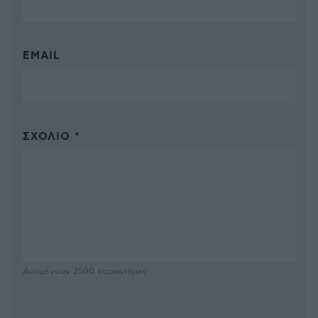
EMAIL
ΣΧΌΛΙΟ *
Απομένουν
2500
χαρακτήρες