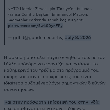
NATO Liderler Zirvesi için Türkiye'de bulunan
Fransa Cumhurbaşkanı Emmanuel Macron,
Seğmenler Parkı'nda sabah koşusu yaptı.
pic.twitter.com/5wkS0ynFPy
— gdh (@gundemedairhs)
July 8, 2026
Η άσκηση αποτελεί πάγια συνήθειά του, με τον
Γάλλο πρόεδρο να φροντίζει να εντάσσει το
καθημερινό του τρέξιμο στο πρόγραμμά του,
ακόμη και όταν οι υποχρεώσεις του είναι
ιδιαίτερα αυξημένες λόγω σημαντικών διεθνών
συναντήσεων.
Και στην πρόσφατη επίσκεψή του στην Ινδία
είχε απαθανατιστεί να κάνει τζόκινγκ,