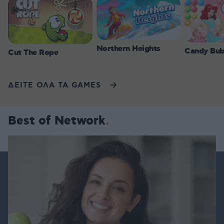
Northern Heights
Candy Bub
Cut The Rope
ΔΕΙΤΕ ΟΛΑ ΤΑ GAMES
Best of Network