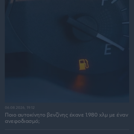
06.08.2026, 19:12
Ποιο αυτοκίνητο βενζίνης έκανε 1.980 χλμ με έναν
ανεφοδιασμό;