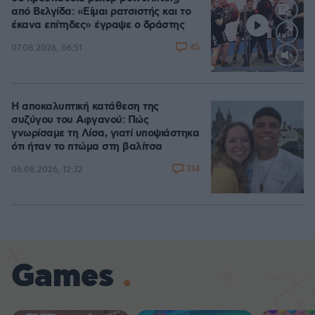
από Βελγίδα: «Είμαι ρατσιστής και το
έκανα επίτηδες» έγραψε ο δράστης
45
07.08.2026, 06:51
Loaded
:
100.00%
Η αποκαλυπτική κατάθεση της
συζύγου του Αφγανού: Πώς
γνωρίσαμε τη Λίσα, γιατί υποψιάστηκα
ότι ήταν το πτώμα στη βαλίτσα
314
06.08.2026, 12:32
Games