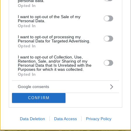
personal data.
grant or deny consent to Google and its third-party tags to
Opted In
use your data for below specified purposes in below Google
consent section.
I want to opt-out of the Sale of my
Personal Data.
Opted In
I want to opt-out of processing my
Personal Data for Targeted Advertising.
Opted In
I want to opt-out of Collection, Use,
Retention, Sale, and/or Sharing of my
Personal Data that Is Unrelated with the
Purposes for which it was collected.
Opted In
Loaded
:
100.00%
07.08.2026, 09:58
Οικογενειακή τραγωδία στις Σέρρες, μητέρα και
Google consents
γιος οι νεκροί από την μετωπική φορτηγού με ΙΧ -
CONFIRM
Βίντεο ντοκουμέντο από τη στιγμή της
σύγκρουσης
Data Deletion
Data Access
Privacy Policy