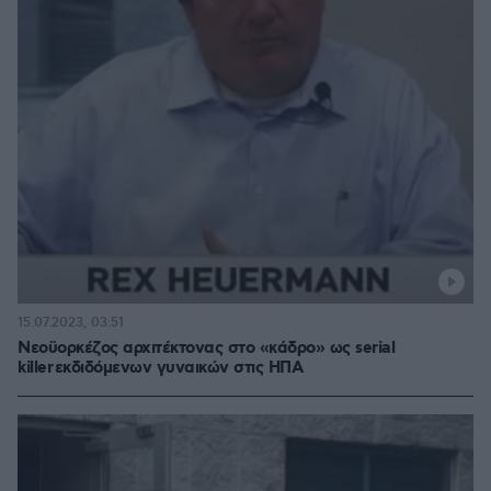
15.07.2023, 03:51
Νεοϋορκέζος αρχιτέκτονας στο «κάδρο» ως serial
killer εκδιδόμενων γυναικών στις ΗΠΑ