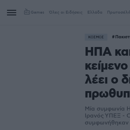
Games
Όλες οι Ειδήσεις
Ελλάδα
Πρωτοσέλι
Πακισ
ΚΟΣΜΟΣ
ΗΠΑ και
κείμενο
λέει ο 
πρωθυπ
Μία συμφωνία ΗΠ
Ιρανός ΥΠΕΞ - 
συμφωνήθηκαν γ