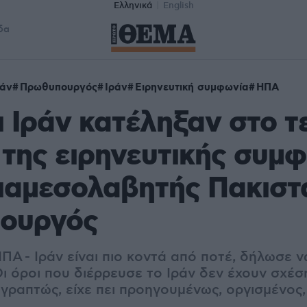
Ελληνικά
English
δα
τάν
Πρωθυπουργός
Ιράν
Ειρηνευτική συμφωνία
ΗΠΑ
 Ιράν κατέληξαν στο τ
 της ειρηνευτικής συμφ
διαμεσολαβητής Πακιστ
ουργός
Α - Ιράν είναι πιο κοντά από ποτέ, δήλωσε ν
Οι όροι που διέρρευσε το Ιράν δεν έχουν σχέσ
ραπτώς, είχε πει προηγουμένως, οργισμένος,