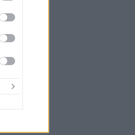
ρι
ες
σε