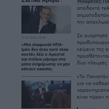
Σχετικά Άρθρα
Ηνωμένες Πο
αποδεκτό
τελ
σηματοδοτώντ
την αποκλιμά
Σε ανάρτησή 
12.06.2026, 18:40
πρωθυπουργός
«Μια συμφωνία ΗΠΑ-
κείμενο της 
Ιράν δεν ήταν ποτέ τόσο
κοντά» λέει ο Αραγτσί
προσθέτοντας
και στέλνει μήνυμα στα
δύο πλευρές 
μέσα ενημέρωσης να μην
κάνουν εικασίες
«Το Πακιστάν
για να καθορ
χαρακτηριστι
είναι τώρα» 