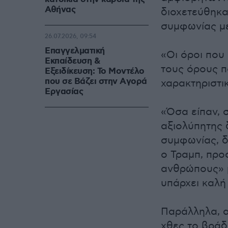
Αθήνας
διοχετεύθηκα
συμφωνίας μ
26.07.2026, 09:54
Επαγγελματική
«Οι όροι που
Εκπαίδευση &
τους όρους 
Εξειδίκευση: Το Mοντέλο
που σε Bάζει στην Aγορά
χαρακτηριστι
Eργασίας
«Όσα είπαν, 
αξιολύπητης 
συμφωνίας, δ
ο Τραμπ, προ
ανθρώπους» μ
υπάρχει καλή
Παράλληλα, α
χθες το βράδ