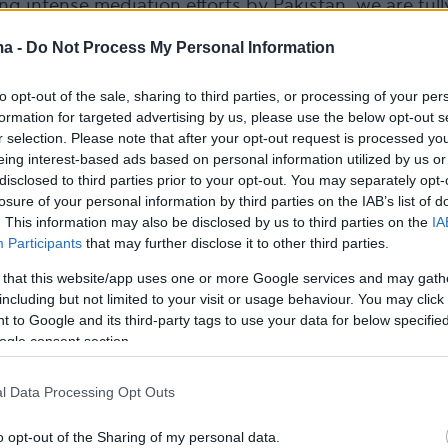
g intense mediation efforts by Pakistan, we are full
cessant misinformation campaign being waged by
ma -
Do Not Process My Personal Information
ant to sabotage the peace deal. Setting aside the
n confirm that a final, agreed upon text of the peac
to opt-out of the sale, sharing to third parties, or processing of your per
een reached and…
formation for targeted advertising by us, please use the below opt-out s
r selection. Please note that after your opt-out request is processed y
 Sharif (@CMShehbaz)
June 12, 2026
eing interest-based ads based on personal information utilized by us or
disclosed to third parties prior to your opt-out. You may separately opt-
losure of your personal information by third parties on the IAB’s list of
. This information may also be disclosed by us to third parties on the
IA
ία συμφωνία ΗΠΑ - Ιράν πιο κοντά απ
Participants
that may further disclose it to other third parties.
 that this website/app uses one or more Google services and may gath
including but not limited to your visit or usage behaviour. You may click 
ος κύματος κινήθηκε νωρίτερα και ο Ιρανός
 to Google and its third-party tags to use your data for below specifi
ωτερικών
Αμπάς Αραγτσί
ο οποίος δήλωσε ότ
ogle consent section.
ο Συνεργασίας του Ισλαμαμπάντ» για τη
ου πολέμου ΗΠΑ-Ισραήλ εναντίον του Ιράν «δ
l Data Processing Opt Outs
σο κοντά».
o opt-out of the Sharing of my personal data.