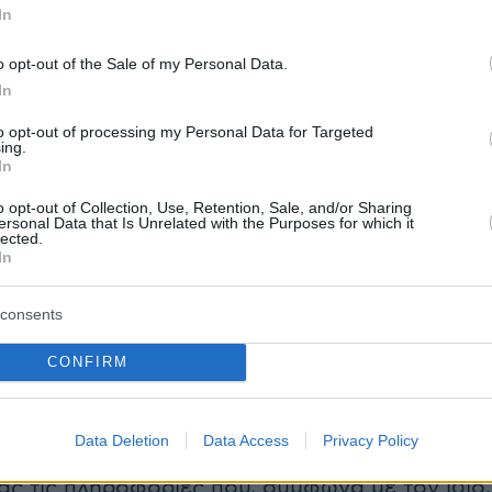
In
αγτσί προέτρεψε τα μέσα ενημέρωσης να μην
ε εικασίες σχετικά με το περιεχόμενό του μέχ
o opt-out of the Sale of my Personal Data.
ικοποιηθεί.
In
to opt-out of processing my Personal Data for Targeted
ing.
ε ότι η Τεχεράνη θα κοινοποιήσει δημοσίως όλ
In
ειες εν ευθέτω χρόνω, σε αυτό που χαρακτήρι
o opt-out of Collection, Use, Retention, Sale, and/or Sharing
 διαφανή προσέγγιση της Ισλαμικής
ersonal Data that Is Unrelated with the Purposes for which it
lected.
In
ρανούς: Είναι ανέντιμοι, οι όροι που
consents
 δεν έχουν καμία σχέση με όσα
CONFIRM
καν γραπτώς
ε ανάρτησή του στα μέσα κοινωνικής
Data Deletion
Data Access
Privacy Policy
 Ντόναλντ Τραμπ
στράφηκε κατά του Ιράν
,
ς τις πληροφορίες που, σύμφωνα με τον ίδιο,