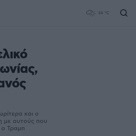
34
°C
ελικό
ωνίας,
ανός
ωρίτερα και ο
η με αυτούς που
 ο Τραμπ