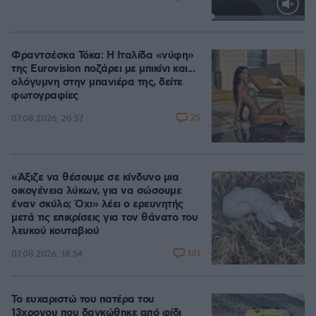
Loaded
:
100.00%
Φραντσέσκα Τόκα: Η Ιταλίδα «νύφη»
της Eurovision ποζάρει με μπικίνι και...
ολόγυμνη στην μπανιέρα της, δείτε
φωτογραφίες
25
07.08.2026, 20:57
«Άξιζε να θέσουμε σε κίνδυνο μια
οικογένεια λύκων, για να σώσουμε
έναν σκύλο; Όχι» λέει ο ερευνητής
μετά τις επικρίσεις για τον θάνατο του
λευκού κουταβιού
101
07.08.2026, 18:54
Το ευχαριστώ του πατέρα του
13χρονου που δαγκώθηκε από φίδι