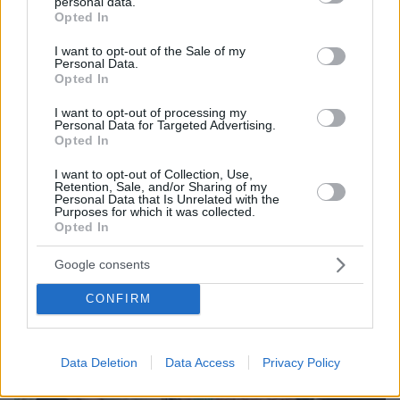
personal data.
grant or deny consent to Google and its third-party tags to
ερχόμενη δεκαετία
Opted In
use your data for below specified purposes in below Google
consent section.
I want to opt-out of the Sale of my
Personal Data.
Opted In
I want to opt-out of processing my
Personal Data for Targeted Advertising.
Opted In
I want to opt-out of Collection, Use,
Retention, Sale, and/or Sharing of my
Personal Data that Is Unrelated with the
Purposes for which it was collected.
Opted In
Google consents
CONFIRM
Data Deletion
Data Access
Privacy Policy