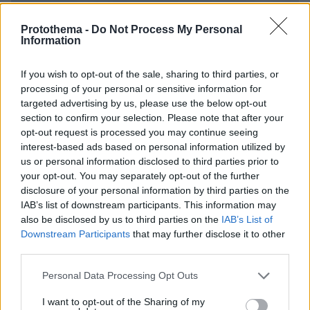
Protothema -
Do Not Process My Personal
Information
If you wish to opt-out of the sale, sharing to third parties, or
processing of your personal or sensitive information for
targeted advertising by us, please use the below opt-out
section to confirm your selection. Please note that after your
opt-out request is processed you may continue seeing
interest-based ads based on personal information utilized by
us or personal information disclosed to third parties prior to
your opt-out. You may separately opt-out of the further
disclosure of your personal information by third parties on the
IAB’s list of downstream participants. This information may
also be disclosed by us to third parties on the
IAB’s List of
Downstream Participants
that may further disclose it to other
third parties.
Please note that this website/app uses one or more Google
Personal Data Processing Opt Outs
services and may gather and store information including but
07.08.2026, 20:16
not limited to your visit or usage behaviour. You may click to
I want to opt-out of the Sharing of my
Άλλος για data center; Επενδύσεις €50 δισ. την