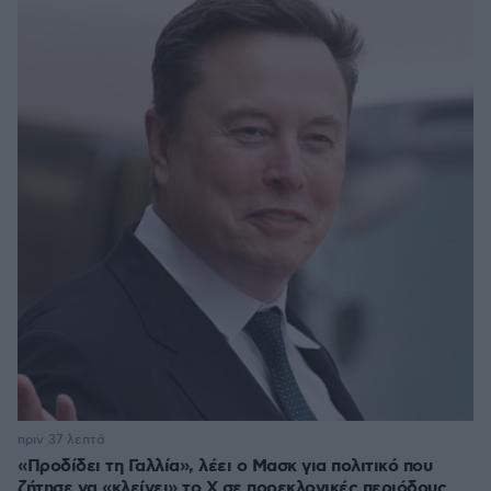
πριν 37 λεπτά
«Προδίδει τη Γαλλία», λέει ο Μασκ για πολιτικό που
ζήτησε να «κλείνει» το X σε προεκλογικές περιόδους