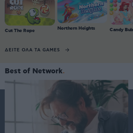
Northern Heights
Candy Bub
Cut The Rope
ΔΕΙΤΕ ΟΛΑ ΤΑ GAMES
Best of Network