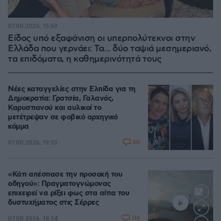
07.08.2026, 15:59
Είδος υπό εξαφάνιση οι υπερπολύτεκνοι στην
Ελλάδα που γερνάει: Τα... δύο ταψιά μεσημεριανό,
τα επιδόματα, η καθημερινότητά τους
Νέες καταγγελίες στην Ελπίδα για τη
Δημοκρατία: Γρατσία, Γαλανός,
Καρυστιανού και αυλικοί το
μετέτρεψαν σε φοβικό αρχηγικό
κόμμα
60
07.08.2026, 19:33
«Κάτι απέσπασε την προσοχή του
οδηγού»: Πραγματογνώμονας
επιχειρεί να ρίξει φως στα αίτια του
δυστυχήματος στις Σέρρες
116
07.08.2026, 18:54