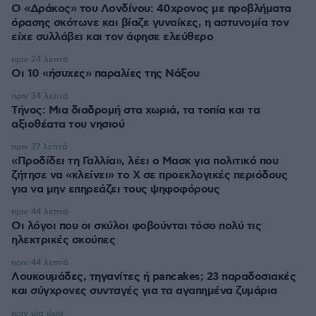
Ο «Δράκος» του Λονδίνου: 40χρονος με προβλήματα
όρασης σκότωνε και βίαζε γυναίκες, η αστυνομία τον
είχε συλλάβει και τον άφησε ελεύθερο
πριν 24 λεπτά
Οι 10 «ήσυχες» παραλίες της Νάξου
πριν 34 λεπτά
Τήνος: Μια διαδρομή στα χωριά, τα τοπία και τα
αξιοθέατα του νησιού
πριν 37 λεπτά
«Προδίδει τη Γαλλία», λέει ο Μασκ για πολιτικό που
ζήτησε να «κλείνει» το X σε προεκλογικές περιόδους
για να μην επηρεάζει τους ψηφοφόρους
πριν 44 λεπτά
Οι λόγοι που οι σκύλοι φοβούνται τόσο πολύ τις
ηλεκτρικές σκούπες
πριν 44 λεπτά
Λουκουμάδες, τηγανίτες ή pancakes; 23 παραδοσιακές
και σύγχρονες συνταγές για τα αγαπημένα ζυμάρια
πριν μία ώρα