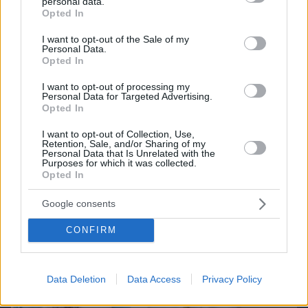
personal data.
grant or deny consent to Google and its third-party tags to
Opted In
use your data for below specified purposes in below Google
ΔΕΙΤΕ ΟΛΑ ΤΑ GAMES
consent section.
I want to opt-out of the Sale of my
Personal Data.
Opted In
Best of Network
I want to opt-out of processing my
Personal Data for Targeted Advertising.
Opted In
I want to opt-out of Collection, Use,
Retention, Sale, and/or Sharing of my
Personal Data that Is Unrelated with the
Purposes for which it was collected.
Opted In
Google consents
CONFIRM
Data Deletion
Data Access
Privacy Policy