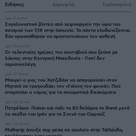
Ειδήσεις
Δημοφιλή
Σχολιασμένα
πριν 9 λεπτά
Συγκλονιστικό βίντεο από χειρουργείο την ώρα του
σεισμού των 7,1R στην Ιαπωνία: Τα πάντα κλυδωνίζονται,
δύο προσπάθησαν να προστατεύσουν τον ασθενή
πριν 15 λεπτά
Οι τελευταίες ημέρες του κουταβιού που ζούσε με
λύκους στην Κεντρική Μακεδονία - Γιατί δεν
περισυνελέγη
πριν 17 λεπτά
Μπορεί ο γιος του Χατζιδάκι να απαγορεύσει στον
Μητσιά να τραγουδάει τον «Γιάννη τον φονιά»; Πού
σταματάει ο νόμος για τα πνευματικά δικαιώματα
πριν 20 λεπτά
Πετρέλαιο: Πιάνει και πάλι τα 83 δολάρια το Brent μετά
το σχέδιο του Ιράν για τα Στενά του Ορμούζ
πριν 22 λεπτά
Μαθητής άνοιξε πυρ μέσα σε σχολείο στην Ταϊλάνδη,