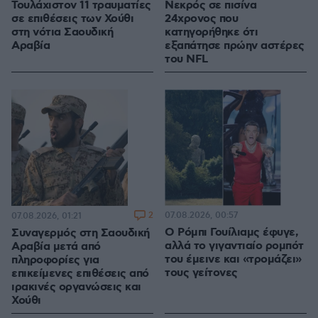
Τουλάχιστον 11 τραυματίες
Νεκρός σε πισίνα
σε επιθέσεις των Χούθι
24χρονος που
στη νότια Σαουδική
κατηγορήθηκε ότι
Αραβία
εξαπάτησε πρώην αστέρες
του NFL
2
07.08.2026, 00:57
07.08.2026, 01:21
Ο Ρόμπι Γουίλιαμς έφυγε,
Συναγερμός στη Σαουδική
αλλά το γιγαντιαίο ρομπότ
Αραβία μετά από
του έμεινε και «τρομάζει»
πληροφορίες για
τους γείτονες
επικείμενες επιθέσεις από
ιρακινές οργανώσεις και
Χούθι