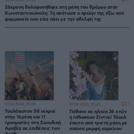
07.08.2026, 06:23
26χρονη δολοφονήθηκε στη μέση του δρόμου στην
Κωνσταντινούπολη: Τη σκότωσε ο πρώην της έξω από
φαρμακείο που είχε πάει με την αδελφή της
07.08.2026, 05:56
1
07.08.2026, 05:42
Τουλάχιστον 58 νεκροί
Πέθανε σε ηλικία 26 ετών
στην Υεμένη και 11
η influencer Σίντνεϊ Τάουλ
τραυματίες στη Σαουδική
έπειτα από τριετή μάχη με
Αραβία σε επιθέσεις των
σπάνια μορφή καρκίνου