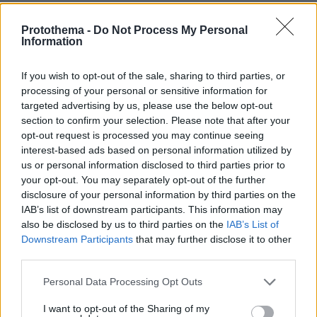
Για πέμπτη συνεχόμενη χρονιά στο
ΠΑΓΝΗ ο Βλαδίμηρος Κυριακίδης,
Protothema -
Do Not Process My Personal
βρέθηκε κοντά στα παιδιά και άκουσε
Information
τις ιστορίες τους
22
06.08.2026, 17:38
If you wish to opt-out of the sale, sharing to third parties, or
processing of your personal or sensitive information for
targeted advertising by us, please use the below opt-out
section to confirm your selection. Please note that after your
opt-out request is processed you may continue seeing
interest-based ads based on personal information utilized by
us or personal information disclosed to third parties prior to
Games
your opt-out. You may separately opt-out of the further
disclosure of your personal information by third parties on the
IAB’s list of downstream participants. This information may
also be disclosed by us to third parties on the
IAB’s List of
Downstream Participants
that may further disclose it to other
third parties.
Please note that this website/app uses one or more Google
Personal Data Processing Opt Outs
Northern Heights
Candy Bub
Cut The Rope
services and may gather and store information including but
not limited to your visit or usage behaviour. You may click to
I want to opt-out of the Sharing of my