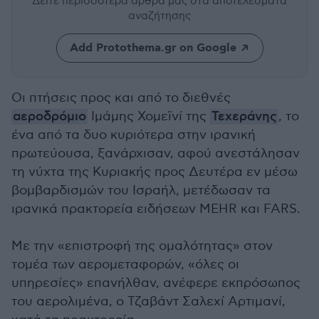
Δείτε περισσότερα άρθρα μας
στα αποτελέσματα
αναζήτησης
Add Protothema.gr on Google
Οι πτήσεις προς και από το διεθνές
αεροδρόμιο
Ιμάμης Χομεϊνί της
Τεχεράνης
, το
ένα από τα δυο κυριότερα στην ιρανική
πρωτεύουσα, ξανάρχισαν, αφού ανεστάλησαν
τη νύχτα της Κυριακής προς Δευτέρα εν μέσω
βομβαρδισμών του Ισραήλ, μετέδωσαν τα
ιρανικά πρακτορεία ειδήσεων MEHR και FARS.
Με την «επιστροφή της ομαλότητας» στον
τομέα των αερομεταφορών, «όλες οι
υπηρεσίες» επανήλθαν, ανέφερε εκπρόσωπος
του αερολιμένα, ο Τζαβάντ Σαλεχί Αρτιμανί,