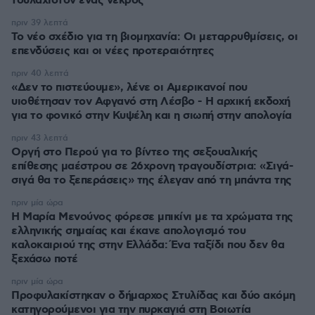
τουλάχιστον ένας νεκρός
πριν 39 λεπτά
Το νέο σχέδιο για τη βιομηχανία: Οι μεταρρυθμίσεις, οι
επενδύσεις και οι νέες προτεραιότητες
πριν 40 λεπτά
«Δεν το πιστεύουμε», λένε οι Αμερικανοί που
υιοθέτησαν τον Αφγανό στη Λέσβο - Η αρχική εκδοχή
για το φονικό στην Κυψέλη και η σιωπή στην απολογία
πριν 43 λεπτά
Οργή στο Περού για το βίντεο της σεξουαλικής
επίθεσης μαέστρου σε 26χρονη τραγουδίστρια: «Σιγά-
σιγά θα το ξεπεράσεις» της έλεγαν από τη μπάντα της
πριν μία ώρα
Η Μαρία Μενούνος φόρεσε μπικίνι με τα χρώματα της
ελληνικής σημαίας και έκανε απολογισμό του
καλοκαιριού της στην Ελλάδα: Ένα ταξίδι που δεν θα
ξεχάσω ποτέ
πριν μία ώρα
Προφυλακίστηκαν ο δήμαρχος Στυλίδας και δύο ακόμη
κατηγορούμενοι για την πυρκαγιά στη Βοιωτία