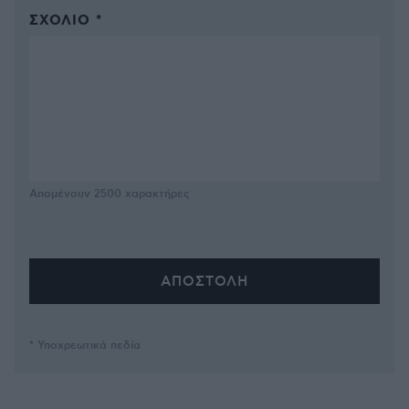
ΣΧΌΛΙΟ *
Απομένουν
2500
χαρακτήρες
* Υποχρεωτικά πεδία