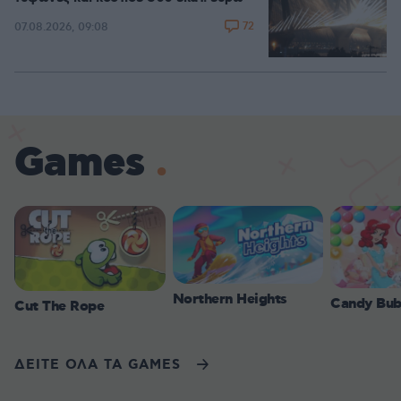
72
07.08.2026, 09:08
Games
Northern Heights
Candy Bub
Cut The Rope
ΔΕΙΤΕ ΟΛΑ ΤΑ GAMES