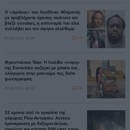
Ο «Δράκος» του Λονδίνου: 40χρονος
με προβλήματα όρασης σκότωνε και
βίαζε γυναίκες, η αστυνομία τον είχε
συλλάβει και τον άφησε ελεύθερο
33
07.08.2026, 22:54
Φραντσέσκα Τόκα: Η Ιταλίδα «νύφη»
της Eurovision ποζάρει με μπικίνι και...
ολόγυμνη στην μπανιέρα της, δείτε
φωτογραφίες
36
07.08.2026, 20:57
22 χρόνια από τα εγκαίνια της
γέφυρας Ρίου-Αντιρρίου: Αντέχει
πρόσκρουση με δεξαμενόπλοιο,
τυφώνες και κόστισε 800 εκατ. ευρώ