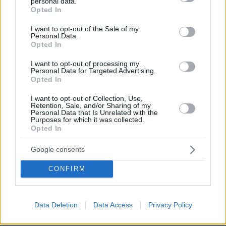
personal data.
ΜΚ 1
grant or deny consent to Google and its third-party tags to
Opted In
use your data for below specified purposes in below Google
08.06.2026, 18:43
consent section.
Πολύ ενθουσιώδης η υποδοχή τού Προέδρου τής
I want to opt-out of the Sale of my
Personal Data.
Κίνας.Νά υποθέσω αυθόρμητα από τούς πολίτες τής
Opted In
Β.Κορέας...
ΑΠΑΝΤΗΣΗ
I want to opt-out of processing my
Personal Data for Targeted Advertising.
Opted In
Απ.
08.06.2026, 19:26
I want to opt-out of Collection, Use,
Retention, Sale, and/or Sharing of my
Μεταξύ τους,το αίμα νερό δε γίνεται, Και
Personal Data that Is Unrelated with the
φατσικά,έχουν πολλά κοινά μεταξύ τους!
Purposes for which it was collected.
Opted In
ΑΠΑΝΤΗΣΗ
Google consents
Αποστόλης
CONFIRM
08.06.2026, 18:34
Σε ποιά γλώσσα επικοινωνούν? ο Σι δεν μιλάει
κορεάτικα, και ο δικτάτορας δεν μιλάει κινέζικα...?
Data Deletion
Data Access
Privacy Policy
ένας ωραίος γρίφος!
ΑΠΑΝΤΗΣΗ