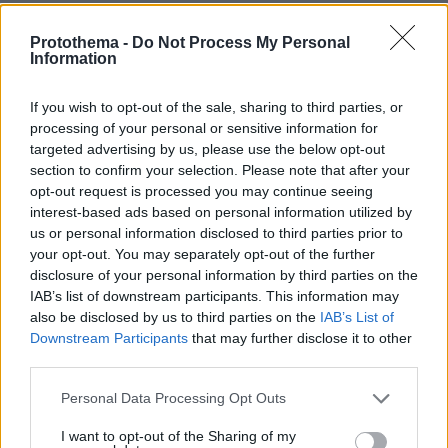
03.08.2026, 10:56
Protothema -
Do Not Process My Personal
Information
Η Smart φοιτητική κατοικία στην καρδιά της Αθήνας
If you wish to opt-out of the sale, sharing to third parties, or
26.07.2026, 09:54
processing of your personal or sensitive information for
Επαγγελματική Εκπαίδευση & Εξειδίκευση: Το Mοντέλο που
σε Bάζει στην Aγορά Eργασίας
targeted advertising by us, please use the below opt-out
section to confirm your selection. Please note that after your
opt-out request is processed you may continue seeing
ΣΧΟΛΙΑ
(5)
interest-based ads based on personal information utilized by
us or personal information disclosed to third parties prior to
ΠΡΟΣΘΗΚΗ ΣΧΟΛΙΟΥ
your opt-out. You may separately opt-out of the further
disclosure of your personal information by third parties on the
IAB’s list of downstream participants. This information may
also be disclosed by us to third parties on the
IAB’s List of
Ο Άξονας του Κακού
Downstream Participants
that may further disclose it to other
09.06.2026, 00:20
third parties.
Ρωσία, Ιράν, Τουρκία, Κίνα, Πακιστάν, Βόρεια Κορέα.
Please note that this website/app uses one or more Google
ΑΠΑΝΤΗΣΗ
Personal Data Processing Opt Outs
services and may gather and store information including but
not limited to your visit or usage behaviour. You may click to
I want to opt-out of the Sharing of my