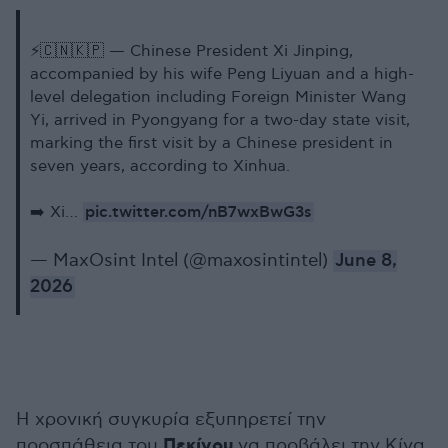
⚡️🇨🇳🇰🇵 — Chinese President Xi Jinping,
accompanied by his wife Peng Liyuan and a high-
level delegation including Foreign Minister Wang
Yi, arrived in Pyongyang for a two-day state visit,
marking the first visit by a Chinese president in
seven years, according to Xinhua.
pic.twitter.com/nB7wxBwG3s
➡️ Xi…
— MaxOsint Intel (@maxosintintel)
June 8,
2026
Η χρονική συγκυρία εξυπηρετεί την
Πεκίνου
προσπάθεια του
να προβάλει την Κίνα