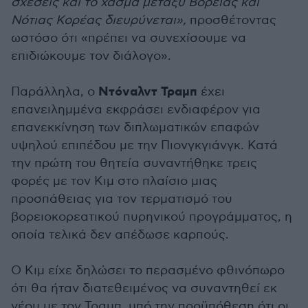
σχέσεις και το χάσμα μεταξύ Βόρειας και
Νότιας Κορέας διευρύνεται»,
προσθέτοντας
ωστόσο ότι «πρέπει να συνεχίσουμε να
επιδιώκουμε τον διάλογο».
Ντόναλντ Τραμπ
Παράλληλα, ο
έχει
επανειλημμένα εκφράσει ενδιαφέρον για
επανεκκίνηση των διπλωματικών επαφών
υψηλού επιπέδου με την Πιονγκγιάνγκ. Κατά
την πρώτη του θητεία συναντήθηκε τρεις
φορές με τον Κιμ στο πλαίσιο μιας
προσπάθειας για τον τερματισμό του
βορειοκορεατικού πυρηνικού προγράμματος, η
οποία τελικά δεν απέδωσε καρπούς.
Ο Κιμ είχε δηλώσει το περασμένο φθινόπωρο
ότι θα ήταν διατεθειμένος να συναντηθεί εκ
νέου με τον Τραμπ, υπό την προϋπόθεση ότι οι