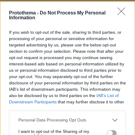
χρόνια. Οι περιορισμοί της πανδημίας είχαν
μειώσει τις επαφές μεταξύ των δύο χωρών, ενώ
Protothema -
Do Not Process My Personal
Information
στη συνέχεια η Βόρεια Κορέα προσέγγισε
περισσότερο τη Μόσχα, αποστέλλοντας –
If you wish to opt-out of the sale, sharing to third parties, or
σύμφωνα με εκτιμήσεις – χιλιάδες στρατιώτες
processing of your personal or sensitive information for
για να υποστηρίξουν τη ρωσική πολεμική
targeted advertising by us, please use the below opt-out
προσπάθεια στην Ουκρανία.
section to confirm your selection. Please note that after your
opt-out request is processed you may continue seeing
interest-based ads based on personal information utilized by
Η επίσκεψη δίνει στον Σι τη δυνατότητα να
us or personal information disclosed to third parties prior to
επιδιώξει μια νέα ισορροπία στις σχέσεις με
your opt-out. You may separately opt-out of the further
την Πιονγκγιάνγκ και να υπογραμμίσει τη
disclosure of your personal information by third parties on the
IAB’s list of downstream participants. This information may
σημασία τους για το Πεκίνο σε μια περίοδο
also be disclosed by us to third parties on the
IAB’s List of
κατά την οποία οι παγκόσμιες ισορροπίες
Downstream Participants
that may further disclose it to other
ισχύος μεταβάλλονται.
third parties.
Please note that this website/app uses one or more Google
Personal Data Processing Opt Outs
Οι δύο ηγέτες συναντήθηκαν τελευταία φορά
services and may gather and store information including but
τον Σεπτέμβριο, όταν ο Κιμ βρέθηκε στο Πεκίνο
not limited to your visit or usage behaviour. You may click to
I want to opt-out of the Sharing of my