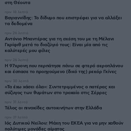
στη Θέουτα
πριν 18 λεπτά
Βαγιαννίδης: Το δίδυμο που επιστρέφει για να αλλάξει
τα δεδομένα
πριν 26 λεπτά
Αντόνιο Μπαντέρας για τη σχέση του με τη Μέλανι
Γκρίφιθ μετά το διαζύγιό τους: Είναι μία από τις
καλύτερές μου φίλες
πριν 26 λεπτά
Η 97χρονη που περπάτησε πάνω σε φτερό αεροπλάνου
και έσπασε το προηγούμενο (δικό της) ρεκόρ Γκίνες
πριν 30 λεπτά
«Τα έχω χάσει όλα»: Συντετριμμένος ο πατέρας και
σύζυγος των θυμάτων στο τροχαίο στις Σέρρες
πριν 31 λεπτά
Τέλος οι πινακίδες αυτοκινήτων στην Ελλάδα
πριν 31 λεπτά
Ιός Δυτικού Νείλου: Μάχη του ΕΚΕΑ για να μην χαθούν
πολύτιμες μονάδες αίματος