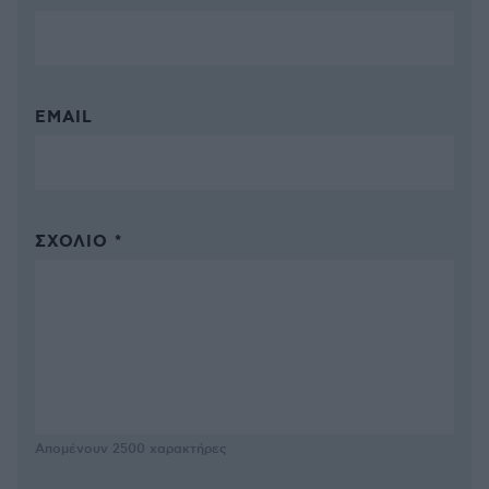
EMAIL
ΣΧΌΛΙΟ *
Απομένουν
2500
χαρακτήρες