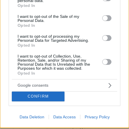
personal data.
για στρατιωτική παρέλαση. Στην εκδήλωση
grant or deny consent to Google and its third-party tags to
Opted In
use your data for below specified purposes in below Google
συμμετείχε και ο Πούτιν, με τους τρεις ηγέτες
consent section.
I want to opt-out of the Sale of my
να προβάλλουν μια σπάνια εικόνα πολιτικής
Personal Data.
σύμπλευσης.
Opted In
I want to opt-out of processing my
Η επίσκεψη συμπίπτει επίσης με την 65η
Personal Data for Targeted Advertising.
Opted In
επέτειο της Συνθήκης Φιλίας, Συνεργασίας και
Αμοιβαίας Βοήθειας που υπέγραψαν Κίνα και
I want to opt-out of Collection, Use,
Retention, Sale, and/or Sharing of my
Βόρεια Κορέα το 1961, τη μοναδική συμφωνία
Personal Data that Is Unrelated with the
Purposes for which it was collected.
αμοιβαίας άμυνας που διατηρεί σήμερα το
Opted In
Πεκίνο.
Google consents
Την ίδια στιγμή, οι σχέσεις μεταξύ Βόρειας και
CONFIRM
Νότιας Κορέας παραμένουν τεταμένες. Ο
Τζε Μιουνγκ
πρόεδρος της Νότιας Κορέας Λι
δήλωσε τη Δευτέρα ότι «
η Ρωσία και η Βόρεια
Data Deletion
Data Access
Privacy Policy
Κορέα έχουν αναπτύξει ολοένα στενότερες