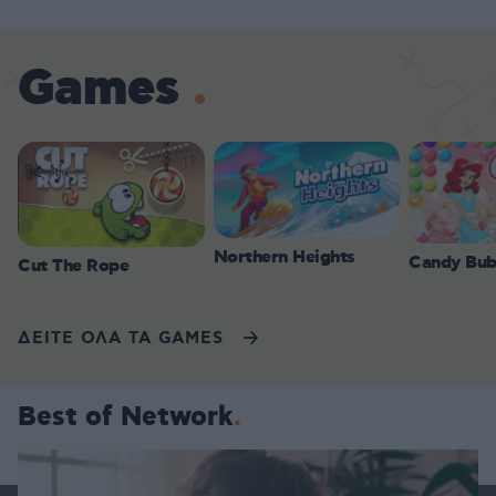
Games
Northern Heights
Candy Bub
Cut The Rope
ΔΕΙΤΕ ΟΛΑ ΤΑ GAMES
Best of Network