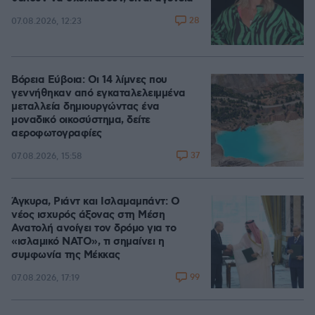
28
07.08.2026, 12:23
Βόρεια Εύβοια: Οι 14 λίμνες που
γεννήθηκαν από εγκαταλελειμμένα
μεταλλεία δημιουργώντας ένα
μοναδικό οικοσύστημα, δείτε
αεροφωτογραφίες
37
07.08.2026, 15:58
Άγκυρα, Ριάντ και Ισλαμαμπάντ: Ο
νέος ισχυρός άξονας στη Μέση
Ανατολή ανοίγει τον δρόμο για το
«ισλαμικό ΝΑΤΟ», τι σημαίνει η
συμφωνία της Μέκκας
99
07.08.2026, 17:19