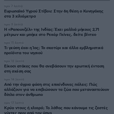
πριν 7 λεπτά
Ευρωπαϊκό Υγρού Στίβου: Στην 6η θέση ο Κυνηγάκης
στα 3 χίλιόμετρα
πριν 9 λεπτά
Η «Ραπουνζέλ» της Ινδίας: Έχει μαλλιά μήκους 2,71
μέτρων και μπήκε στο Ρεκόρ Γκίνες, δείτε βίντεο
πριν 11 λεπτά
Τι γεύση έχει η Ίος; Το σκοτύρι και άλλα εμβληματικά
προϊόντα του νησιού
πριν 12 λεπτά
Είκοσι ατάκες που θα ανεβάσουν την ερωτική ένταση
στη σχέση σας
πριν 14 λεπτά
Από την άγρια φύση στις επικίνδυνες πόλεις: Πώς
αλλάζουν για να επιβιώσουν τα ζώα που μεταναστεύουν
δίπλα στον άνθρωπο
πριν 17 λεπτά
Κρύο ντους ή χλιαρό; Το λάθος που κάνουμε τις ζεστές
νύχτες πριν από τον ύπνο