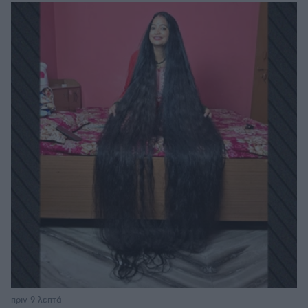
πριν 9 λεπτά