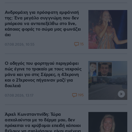
Ανδρομάχη για πρόσφατη εμφάνισή
της: Ένα μεγάλο συγγνώμη που δεν
μπόρεσα να ανταπεξέλθω στο live,
κάποιες φορές το σώμα μας φωνάζει
όχι
15
07.08.2026, 10:55
Ο οδηγός του φορτηγού περιγράφει
πώς έγινε το τροχαίο με τους νεκρούς
μάνα και γιο στις Σέρρες, η 43χρονη
και ο 21χρονος πήγαιναν μαζί για
δουλειά
195
07.08.2026, 13:17
Άριελ Κωνσταντινίδη: Τώρα
ασχολούνται με το δέρμα μου, δεν
πρόκειται να κρύβομαι επειδή κάποιοι
θέλουν να σχολιάσουν, είναι αγένεια