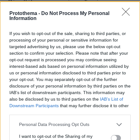
«Πόσα θέλεις για το κορίτσι;»: Τουρίστας στην
Κρήτη ζητά... τιμή για ανήλικη που κάθεται
Protothema -
Do Not Process My Personal
αμέριμνη, τι καταγγέλλει ο ιδιοκτήτης επιχείρησης
Information
If you wish to opt-out of the sale, sharing to third parties, or
processing of your personal or sensitive information for
targeted advertising by us, please use the below opt-out
section to confirm your selection. Please note that after your
opt-out request is processed you may continue seeing
interest-based ads based on personal information utilized by
us or personal information disclosed to third parties prior to
your opt-out. You may separately opt-out of the further
disclosure of your personal information by third parties on the
IAB’s list of downstream participants. This information may
also be disclosed by us to third parties on the
IAB’s List of
Downstream Participants
that may further disclose it to other
third parties.
Please note that this website/app uses one or more Google
Personal Data Processing Opt Outs
services and may gather and store information including but
not limited to your visit or usage behaviour. You may click to
I want to opt-out of the Sharing of my