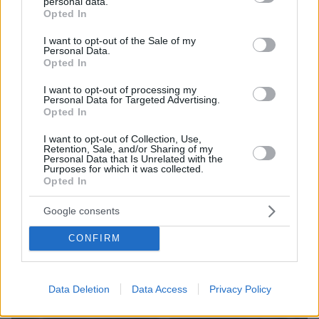
personal data.
grant or deny consent to Google and its third-party tags to
Opted In
use your data for below specified purposes in below Google
consent section.
I want to opt-out of the Sale of my
Personal Data.
07.08.2026, 15:59
Opted In
Είδος υπό εξαφάνιση οι υπερπολύτεκνοι στην
I want to opt-out of processing my
Ελλάδα που γερνάει: Τα... δύο ταψιά μεσημεριανό,
Personal Data for Targeted Advertising.
τα επιδόματα, η καθημερινότητά τους
Opted In
I want to opt-out of Collection, Use,
Retention, Sale, and/or Sharing of my
Personal Data that Is Unrelated with the
Purposes for which it was collected.
Opted In
Google consents
CONFIRM
Data Deletion
Data Access
Privacy Policy