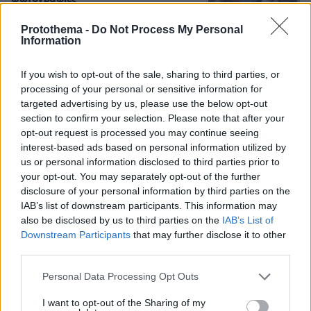
8
09.08.2026, 09:44
Protothema -
Do Not Process My Personal
Information
If you wish to opt-out of the sale, sharing to third parties, or
processing of your personal or sensitive information for
Άλογα χορεύουν πάνω σε σπασμένα
targeted advertising by us, please use the below opt-out
μπουκάλια στη Λέσβο - A Promise to
section to confirm your selection. Please note that after your
Animals: «Όταν η κριτική σε ένα έθιμο
θεωρείται επίθεση σε έναν τόπο»
opt-out request is processed you may continue seeing
interest-based ads based on personal information utilized by
52
09.08.2026, 11:37
us or personal information disclosed to third parties prior to
your opt-out. You may separately opt-out of the further
disclosure of your personal information by third parties on the
IAB’s list of downstream participants. This information may
also be disclosed by us to third parties on the
IAB’s List of
Downstream Participants
that may further disclose it to other
Games
third parties.
Please note that this website/app uses one or more Google
Personal Data Processing Opt Outs
services and may gather and store information including but
not limited to your visit or usage behaviour. You may click to
I want to opt-out of the Sharing of my