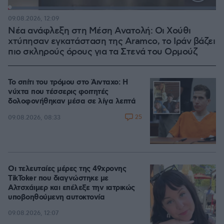
Loaded
:
100.00%
09.08.2026, 12:09
Νέα ανάφλεξη στη Μέση Ανατολή: Οι Χούθι
χτύπησαν εγκατάσταση της Aramco, το Ιράν βάζει
πιο σκληρούς όρους για τα Στενά του Ορμούζ
Το σπίτι του τρόμου στο Άινταχο: Η
νύχτα που τέσσερις φοιτητές
δολοφονήθηκαν μέσα σε λίγα λεπτά
25
09.08.2026, 08:33
Οι τελευταίες μέρες της 49χρονης
TikToker που διαγνώστηκε με
Αλτσχάιμερ και επέλεξε την ιατρικώς
υποβοηθούμενη αυτοκτονία
09.08.2026, 12:07