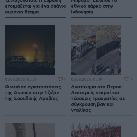
12 Αυγούστου: Η Ευρώπη
Μπρόμο: Έκλεισε το
ετοιμάζεται για ένα σπάνιο
εθνικό πάρκο στην
ουράνιο θέαμα
Ινδονησία
5
1
09.08.2026, 05:51
09.08.2026, 05:19
Φωτιά σε εγκαταστάσεις
Δυστύχημα στο Περού:
της Aramco στην Τζιζάν
Δεκατρείς νεκροί και
της Σαουδικής Αραβίας
τέσσερις τραυματίες σε
σύγκρουση βαν και
νταλίκας