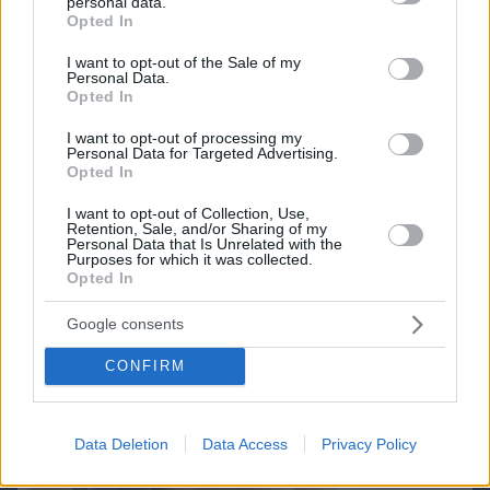
personal data.
grant or deny consent to Google and its third-party tags to
Opted In
use your data for below specified purposes in below Google
consent section.
I want to opt-out of the Sale of my
Personal Data.
Northern Heights
Candy Bub
Cut The Rope
Opted In
I want to opt-out of processing my
Personal Data for Targeted Advertising.
ΔΕΙΤΕ ΟΛΑ ΤΑ GAMES
Opted In
I want to opt-out of Collection, Use,
Retention, Sale, and/or Sharing of my
Best of Network
Personal Data that Is Unrelated with the
Purposes for which it was collected.
Opted In
Google consents
CONFIRM
Data Deletion
Data Access
Privacy Policy