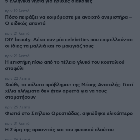
5 ελληνικά νησιά για ήσυχες διακοπές
πριν 19 λεπτά
Πόσο πειράζει να κοιμόμαστε με ανοιχτό ανεμιστήρα –
Ο ειδικός απαντά
πριν 21 λεπτά
DIY beauty: Δέκα συν μία celebrities που επιμελλούνται
οι ίδιες τα μαλλιά και το μακιγιάζ τους
πριν 21 λεπτά
Η επιστήμη πίσω από το τέλειο γλυκό του κουταλιού
σταφύλι
πριν 22 λεπτά
Χούθι, το «άλυτο πρόβλημα» της Μέσης Ανατολής: Γιατί
χίλια πλήγματα δεν ήταν αρκετά για να τους
σταματήσουν
πριν 25 λεπτά
Φωτιά στο Σπήλαιο Ορεστιάδας, σηκώθηκε ελικόπτερο
πριν 31 λεπτά
Η Σύμη της αρχοντιάς και του φυσικού πλούτου
πριν 36 λεπτά