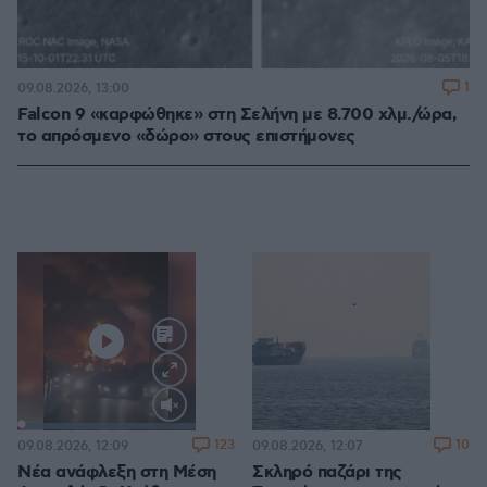
1
09.08.2026, 13:00
Falcon 9 «καρφώθηκε» στη Σελήνη με 8.700 χλμ./ώρα,
το απρόσμενο «δώρο» στους επιστήμονες
Loaded
:
100.00%
123
10
09.08.2026, 12:09
09.08.2026, 12:07
Νέα ανάφλεξη στη Μέση
Σκληρό παζάρι της