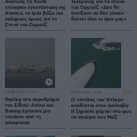
Ανατολή: Οι Χούθι
Τεχεράνης για τα στενά
χτύπησαν εγκατάσταση της
του Ορμούζ: «Δεν θα
Aramco, το Ιράν βάζει πιο
ανοίξουν αν δεν γίνουν
σκληρούς όρους για τα
δεκτοί όλοι οι όροι μας»
Στενά του Ορμούζ
09.08.2026, 11:40
21
09.08.2026, 11:06
Θρίλερ στο αεροδρόμιο
Ο «στόλος του Χίτλερ»
του Σίδνεϊ: Airbus και
αναδύεται στον Δούναβη:
Boeing έφτασαν μια
Η ξηρασία φέρνει στο φως
«ανάσα» από τη
τα ναυάγια των Ναζί
σύγκρουση