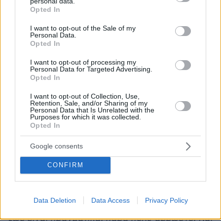
προειδοποιήσει πριν από την επιχείρηση ότι η
personal data.
grant or deny consent to Google and its third-party tags to
Opted In
συνέχιση της προσπάθειας ισοδυναμούσε με
use your data for below specified purposes in below Google
«καθαρή κακοποίηση ζώου».
consent section.
I want to opt-out of the Sale of my
Personal Data.
Opted In
«Μια επιχείρηση διάσωσης δεν αξίζει πλέον
I want to opt-out of processing my
τον κόπο… αυτό μας το έχουν επιβεβαιώσει
Personal Data for Targeted Advertising.
επανειλημμένα διεθνείς συνάδελφοι»,
είχε
Opted In
δηλώσει.
I want to opt-out of Collection, Use,
Retention, Sale, and/or Sharing of my
Personal Data that Is Unrelated with the
Στο ίδιο μήκος κύματος κινήθηκε και ο
Purposes for which it was collected.
Opted In
Greenpeace, Τίλο
θαλάσσιος βιολόγος της
Μαακ,
ο οποίος είχε πει νωρίτερα αυτόν τον
Google consents
μήνα: «Πιστεύω ότι η φάλαινα θα πεθάνει πολύ
CONFIRM
σύντομα. Και θα ήθελα επίσης να θέσω το
ερώτημα: Τι ακριβώς είναι τόσο κακό σε αυτό;».
Data Deletion
Data Access
Privacy Policy
«Ναι, τα ζώα ζουν, τα ζώα πεθαίνουν. Αυτό το
ζώο είναι πραγματικά, πάρα πολύ άρρωστο. Και