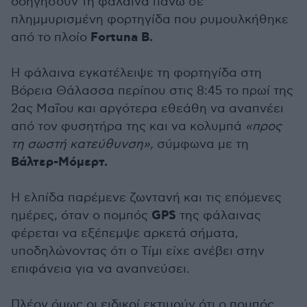
οδηγήσουν τη φάλαινα πάνω σε
πλημμυρισμένη φορτηγίδα που ρυμουλκήθηκε
Fortuna B.
από το πλοίο
Η φάλαινα εγκατέλειψε τη φορτηγίδα στη
Βόρεια Θάλασσα περίπου στις 8:45 το πρωί της
2ας Μαΐου και αργότερα εθεάθη να αναπνέει
από τον φυσητήρα της και να κολυμπά
«προς
τη σωστή κατεύθυνση»,
σύμφωνα με τη
Βάλτερ-Μόμερτ.
Η ελπίδα παρέμενε ζωντανή και τις επόμενες
GPS
ημέρες, όταν ο πομπός
της φάλαινας
φέρεται να εξέπεμψε αρκετά σήματα,
υποδηλώνοντας ότι ο Τίμι είχε ανέβει στην
επιφάνεια για να αναπνεύσει.
Πλέον όμως οι ειδικοί εκτιμούν ότι ο πομπός