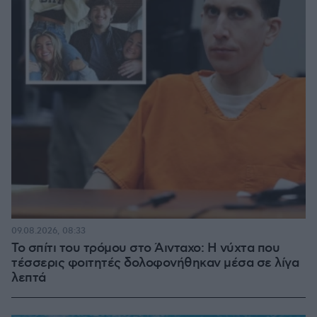
09.08.2026, 08:33
Το σπίτι του τρόμου στο Άινταχο: Η νύχτα που
τέσσερις φοιτητές δολοφονήθηκαν μέσα σε λίγα
λεπτά