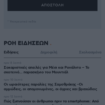
* Υποχρεωτικά πεδία
ΡΟΗ ΕΙΔΗΣΕΩΝ
Ειδήσεις
Δημοφιλή
Σχολιασμένα
πριν 8 λεπτά
Σοκαριστικές απειλές για Μέσι και Ρονάλντο – Το
σκοτεινό… παρασκήνιο του Μουντιάλ
πριν 10 λεπτά
Οι ωραιότερες παραλίες της Σαμοθράκης -Οι
αμμώδεις, οι απομονωμένες, οι άγριες και βραχώδεις
πριν 12 λεπτά
Πώς ξυπνούσαν οι άνθρωποι πριν τα smartphones: Από