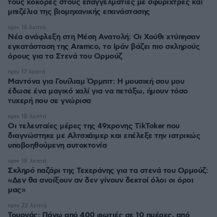
τους κόκορες στους επαγγελματίες με σφυρίχτρες και
μπιζέλια της βιομηχανικής επανάστασης
πριν 16 λεπτά
Νέα ανάφλεξη στη Μέση Ανατολή: Οι Χούθι χτύπησαν
εγκατάσταση της Aramco, το Ιράν βάζει πιο σκληρούς
όρους για τα Στενά του Ορμούζ
πριν 17 λεπτά
Μαντόνα για Γουίλιαμ Όρμπιτ: Η μουσική σου μου
έδωσε ένα μαγικό χαλί για να πετάξω, ήμουν τόσο
τυχερή που σε γνώρισα
πριν 18 λεπτά
Οι τελευταίες μέρες της 49χρονης TikToker που
διαγνώστηκε με Αλτσχάιμερ και επέλεξε την ιατρικώς
υποβοηθούμενη αυτοκτονία
πριν 18 λεπτά
Σκληρό παζάρι της Τεχεράνης για τα στενά του Ορμούζ:
«Δεν θα ανοίξουν αν δεν γίνουν δεκτοί όλοι οι όροι
μας»
πριν 22 λεπτά
Τουρνάς: Πάνω από 400 φωτιές σε 10 ημέρες, από