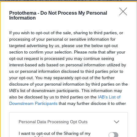
παρουσίαζε βλάβη και δεν είχε τη δυνατότητα
Protothema -
Do Not Process My Personal
να επιβεβαιώσει αν το ζώο βρισκόταν εν ζωή,
Information
με αποτέλεσμα η μοίρα του Τίμι να θεωρείται
πλέον εξαιρετικά δυσοίωνη.
If you wish to opt-out of the sale, sharing to third parties, or
processing of your personal or sensitive information for
Έντονη κριτική στην επιχείρηση διάσωσης
targeted advertising by us, please use the below opt-out
section to confirm your selection. Please note that after your
Η επιχείρηση διάσωσης είχε δεχθεί σφοδρή
opt-out request is processed you may continue seeing
Διεθνή Επιτροπή
interest-based ads based on personal information utilized by
κριτική από τη
us or personal information disclosed to third parties prior to
Φαλαινοθηρίας
, η οποία χαρακτήρισε την
your opt-out. You may separately opt-out of the further
προσπάθεια «ακατάλληλη», σημειώνοντας ότι
disclosure of your personal information by third parties on the
«βρισκόταν σε εξαιρετικά επιβαρυμένη
το ζώο
IAB’s list of downstream participants. This information may
κατάσταση»
«απίθανο να επιβιώσει»
και ήταν
also be disclosed by us to third parties on the
IAB’s List of
Downstream Participants
that may further disclose it to other
από τη μεταφορά σε βαθύτερα νερά.
third parties.
Please note that this website/app uses one or more Google
Ο διευθυντής του Ωκεανογραφικού Μουσείου
Personal Data Processing Opt Outs
services and may gather and store information including but
Μπούρκχαρντ Μπάσεκ
του Στράλζουντ,
, είχε
not limited to your visit or usage behaviour. You may click to
I want to opt-out of the Sharing of my