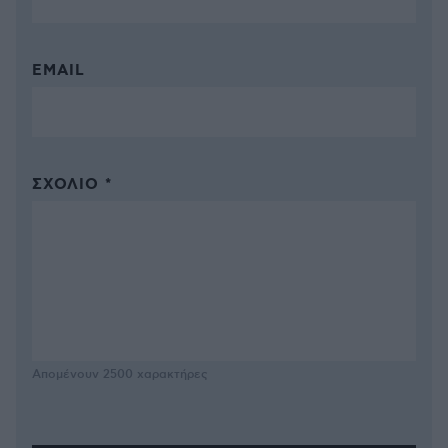
EMAIL
ΣΧΌΛΙΟ *
Απομένουν
2500
χαρακτήρες