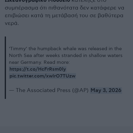
Ωκεανογραφικό Μουσείο
κατέληξε στο
συμπέρασμα ότι πιθανότατα δεν κατάφερε να
επιβιώσει κατά τη μετάβασή του σε βαθύτερα
νερά.
‘Timmy’ the humpback whale was released in the
North Sea after weeks stranded in shallow waters
near Germany. Read more:
https://t.co/HcFrRsm0ly
pic.twitter.com/xwIrO7TUzw
— The Associated Press (@AP)
May 3, 2026