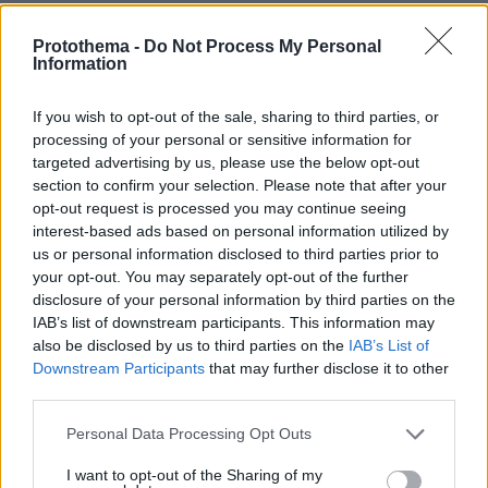
protothema.gr στο Google News
Ακολουθήστε το
και μάθετε πρώτοι όλες τις ειδήσεις
Protothema -
Do Not Process My Personal
Information
Ειδήσεις
Δείτε όλες τις τελευταίες
από την Ελλάδα
και τον Κόσμο, τη στιγμή που συμβαίνουν, στο
If you wish to opt-out of the sale, sharing to third parties, or
Protothema.gr
processing of your personal or sensitive information for
targeted advertising by us, please use the below opt-out
section to confirm your selection. Please note that after your
Σχετικά Άρθρα
opt-out request is processed you may continue seeing
interest-based ads based on personal information utilized by
us or personal information disclosed to third parties prior to
your opt-out. You may separately opt-out of the further
disclosure of your personal information by third parties on the
IAB’s list of downstream participants. This information may
also be disclosed by us to third parties on the
IAB’s List of
Downstream Participants
that may further disclose it to other
third parties.
Please note that this website/app uses one or more Google
Personal Data Processing Opt Outs
services and may gather and store information including but
not limited to your visit or usage behaviour. You may click to
I want to opt-out of the Sharing of my