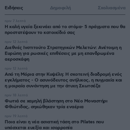
Ειδήσεις
Δημοφιλή
Σχολιασμένα
πριν 7 λεπτά
Η καλή υγεία ξεκινάει από το στόμα- 5 πράγματα που θα
προστατέψουν το κατοικίδιό σας
πριν 12 λεπτά
Διεθνές Ινστιτούτο Στρατηγικών Μελετών: Ανέτοιμη η
Ευρώπη για ρωσικές επιθέσεις με μη επανδρωμένα
αεροσκάφη
πριν 12 λεπτά
Από τη Μόρια στην Κυψέλη: Η σκοτεινή διαδρομή ενός
εγκλήματος - Ο ασυνόδευτος ανήλικος, η πυγμαχία και
η μοιραία συνάντηση με την άτυχη Σκωτσέζα
πριν 18 λεπτά
Φωτιά σε χαμηλή βλάστηση στο Νέο Μοναστήρι
Φθιώτιδας, σηκώθηκαν τρία εναέρια
πριν 19 λεπτά
Ποια είναι η νέα ασιατική τάση στο Pilates που
υπόσχεται ευεξία και ισορροπία