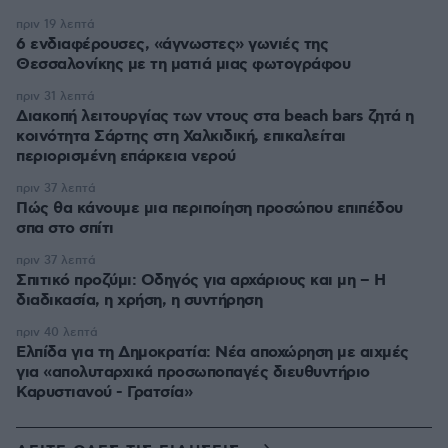
πριν 19 λεπτά
6 ενδιαφέρουσες, «άγνωστες» γωνιές της
Θεσσαλονίκης με τη ματιά μιας φωτογράφου
πριν 31 λεπτά
Διακοπή λειτουργίας των ντους στα beach bars ζητά η
κοινότητα Σάρτης στη Χαλκιδική, επικαλείται
περιορισμένη επάρκεια νερού
πριν 37 λεπτά
Πώς θα κάνουμε μια περιποίηση προσώπου επιπέδου
σπα στο σπίτι
πριν 37 λεπτά
Σπιτικό προζύμι: Οδηγός για αρχάριους και μη – Η
διαδικασία, η χρήση, η συντήρηση
πριν 40 λεπτά
Ελπίδα για τη Δημοκρατία: Νέα αποχώρηση με αιχμές
για «απολυταρχικά προσωποπαγές διευθυντήριο
Καρυστιανού - Γρατσία»