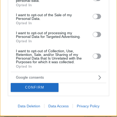
personal data.
grant or deny consent to Google and its third-party tags to
Opted In
use your data for below specified purposes in below Google
consent section.
I want to opt-out of the Sale of my
Personal Data.
Opted In
I want to opt-out of processing my
Personal Data for Targeted Advertising.
Opted In
15.05.2026, 02:33
I want to opt-out of Collection, Use,
Retention, Sale, and/or Sharing of my
Τραμπ από το Πεκίνο: «Η στρατιωτική συντριβή του Ιράν…
Personal Data that Is Unrelated with the
συνεχίζεται»
Purposes for which it was collected.
Opted In
Google consents
CONFIRM
Data Deletion
Data Access
Privacy Policy