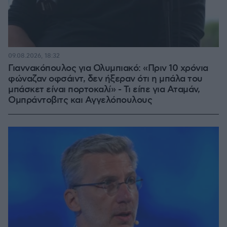
09.08.2026, 18:32
Γιαννακόπουλος για Ολυμπιακό: «Πριν 10 χρόνια
φώναζαν οφσάιντ, δεν ήξεραν ότι η μπάλα του
μπάσκετ είναι πορτοκαλί» - Τι είπε για Αταμάν,
Ομπράντοβιτς και Αγγελόπουλους