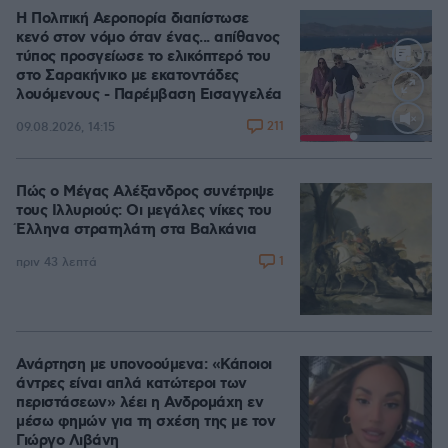
Η Πολιτική Αεροπορία διαπίστωσε
κενό στον νόμο όταν ένας... απίθανος
τύπος προσγείωσε το ελικόπτερό του
στο Σαρακήνικο με εκατοντάδες
λουόμενους - Παρέμβαση Εισαγγελέα
211
09.08.2026, 14:15
Loaded
:
100.00%
Πώς ο Μέγας Αλέξανδρος συνέτριψε
τους Ιλλυριούς: Οι μεγάλες νίκες του
Έλληνα στρατηλάτη στα Βαλκάνια
1
πριν 43 λεπτά
Ανάρτηση με υπονοούμενα: «Κάποιοι
άντρες είναι απλά κατώτεροι των
περιστάσεων» λέει η Ανδρομάχη εν
μέσω φημών για τη σχέση της με τον
Γιώργο Λιβάνη