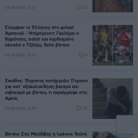
25
09.08.2026, 15:57
Έλαμψαν οι Έλληνες στο φιλικό
Άρσεναλ - Ντόρτμουντ: Γκολάρα ο
Καρέτσας, ασίστ και κερδισμένο
πέναλτι ο Τζόλης, δείτε βίντεο
6
09.08.2026, 18:13
Σκιάθος: 15χρονος κατήγγειλε 17χρονο
για κατ' εξακολούθηση βιασμό και
εκβιασμό με βίντεο, τι περιέγραψε στις
Αρχές
38
09.08.2026, 16:54
Βίντεο: Στις Μαλδίβες η Ιωάννα Τούνη