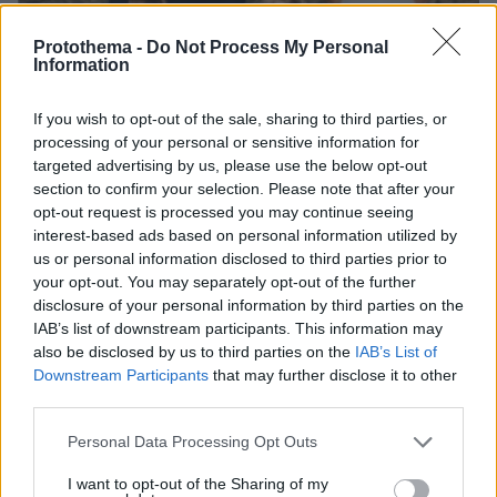
Protothema -
Do Not Process My Personal
Information
If you wish to opt-out of the sale, sharing to third parties, or
processing of your personal or sensitive information for
targeted advertising by us, please use the below opt-out
section to confirm your selection. Please note that after your
opt-out request is processed you may continue seeing
interest-based ads based on personal information utilized by
us or personal information disclosed to third parties prior to
your opt-out. You may separately opt-out of the further
06.08.2026, 04:44
disclosure of your personal information by third parties on the
«Τα παιδιά έχουν μια μικρή ίωση»: Το τελευταίο
IAB’s list of downstream participants. This information may
μήνυμα της μητέρας στον πρώην σύζυγό της πριν
also be disclosed by us to third parties on the
IAB’s List of
δολοφονήσει τα τέσσερα παιδιά τους
Downstream Participants
that may further disclose it to other
third parties.
Please note that this website/app uses one or more Google
Personal Data Processing Opt Outs
services and may gather and store information including but
not limited to your visit or usage behaviour. You may click to
I want to opt-out of the Sharing of my