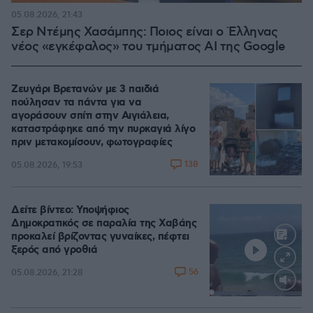
05.08.2026, 21:43
Σερ Ντέμης Χασάμπης: Ποιος είναι ο Έλληνας
νέος «εγκέφαλος» του τμήματος AI της Google
Ζευγάρι Βρετανών με 3 παιδιά
πούλησαν τα πάντα για να
αγοράσουν σπίτι στην Αιγιάλεια,
καταστράφηκε από την πυρκαγιά λίγο
πριν μετακομίσουν, φωτογραφίες
138
05.08.2026, 19:53
Δείτε βίντεο: Υποψήφιος
Δημοκρατικός σε παραλία της Χαβάης
προκαλεί βρίζοντας γυναίκες, πέφτει
ξερός από γροθιά
56
05.08.2026, 21:28
Loaded
:
100.00%