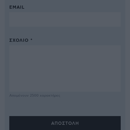
EMAIL
ΣΧΌΛΙΟ *
Απομένουν
2500
χαρακτήρες