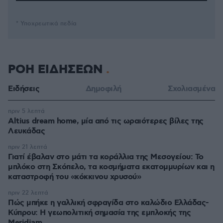
* Υποχρεωτικά πεδία
ΡΟΗ ΕΙΔΗΣΕΩΝ
Ειδήσεις
Δημοφιλή
Σχολιασμένα
πριν 5 λεπτά
Altius dream home, μία από τις ωραιότερες βίλες της
Λευκάδας
πριν 21 λεπτά
Γιατί έβαλαν στο μάτι τα κοράλλια της Μεσογείου: Το
μπλόκο στη Σκόπελο, τα κοσμήματα εκατομμυρίων και η
καταστροφή του «κόκκινου χρυσού»
πριν 22 λεπτά
Πώς μπήκε η γαλλική σφραγίδα στο καλώδιο Ελλάδας-
Κύπρου: Η γεωπολιτική σημασία της εμπλοκής της
Meridiam