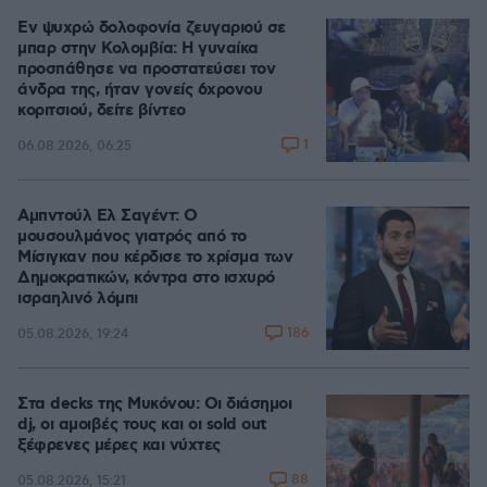
Εν ψυχρώ δολοφονία ζευγαριού σε
μπαρ στην Κολομβία: Η γυναίκα
προσπάθησε να προστατεύσει τον
άνδρα της, ήταν γονείς 6χρονου
κοριτσιού, δείτε βίντεο
1
06.08.2026, 06:25
Αμπντούλ Ελ Σαγέντ: Ο
μουσουλμάνος γιατρός από το
Μίσιγκαν που κέρδισε το χρίσμα των
Δημοκρατικών, κόντρα στο ισχυρό
ισραηλινό λόμπι
186
05.08.2026, 19:24
Στα decks της Μυκόνου: Οι διάσημοι
dj, οι αμοιβές τους και οι sold out
ξέφρενες μέρες και νύχτες
88
05.08.2026, 15:21