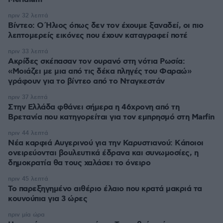
πριν 32 λεπτά
Βίντεο: Ο Ήλιος όπως δεν τον έχουμε ξαναδεί, οι πιο
λεπτομερείς εικόνες που έχουν καταγραφεί ποτέ
πριν 33 λεπτά
Ακρίδες σκέπασαν τον ουρανό στη νότια Ρωσία:
«Μοιάζει με μια από τις δέκα πληγές του Φαραώ»
γράφουν για το βίντεο από το Νταγκεστάν
πριν 37 λεπτά
Στην Ελλάδα φθάνει σήμερα η 46χρονη από τη
Βρετανία που κατηγορείται για τον εμπρησμό στη Marfin
πριν 44 λεπτά
Νέα καρφιά Αυγερινού για την Καρυστιανού: Kάποιοι
ονειρεύονται βουλευτικά έδρανα και συνωμοσίες, η
δημοκρατία θα τους χαλάσει το όνειρο
πριν 45 λεπτά
Το παρεξηγημένο αιθέριο έλαιο που κρατά μακριά τα
κουνούπια για 3 ώρες
πριν μία ώρα