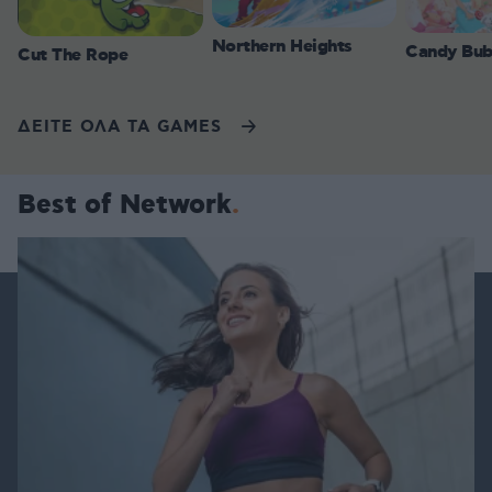
Northern Heights
Candy Bub
Cut The Rope
ΔΕΙΤΕ ΟΛΑ ΤΑ GAMES
Best of Network