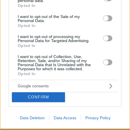
personal data.
grant or deny consent to Google and its third-party tags to
Opted In
use your data for below specified purposes in below Google
consent section.
I want to opt-out of the Sale of my
Personal Data.
Opted In
I want to opt-out of processing my
Personal Data for Targeted Advertising.
Opted In
I want to opt-out of Collection, Use,
Retention, Sale, and/or Sharing of my
Personal Data that Is Unrelated with the
Purposes for which it was collected.
Opted In
Google consents
CONFIRM
05.08.2026, 20:15
Η εξομολόγηση της συζύγου του Κώστα Σόμμερ:
Data Deletion
Data Access
Privacy Policy
Ανησυχώ μήπως ξεχάσει πόσο πολύ τον
χρειαζόμαστε και πόσο τον αγαπάμε