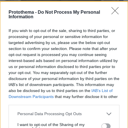
Protothema -
Do Not Process My Personal
Information
If you wish to opt-out of the sale, sharing to third parties, or
processing of your personal or sensitive information for
targeted advertising by us, please use the below opt-out
section to confirm your selection. Please note that after your
opt-out request is processed you may continue seeing
interest-based ads based on personal information utilized by
us or personal information disclosed to third parties prior to
your opt-out. You may separately opt-out of the further
disclosure of your personal information by third parties on the
IAB’s list of downstream participants. This information may
also be disclosed by us to third parties on the
IAB’s List of
Downstream Participants
that may further disclose it to other
third parties.
Please note that this website/app uses one or more Google
Personal Data Processing Opt Outs
services and may gather and store information including but
9
22.05.2025, 15:50
not limited to your visit or usage behaviour. You may click to
I want to opt-out of the Sharing of my
Δώδεκα ξένα πανεπιστήμια έκαναν αίτηση να έλθουν