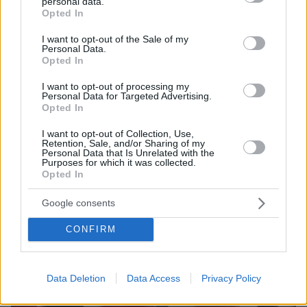
personal data.
grant or deny consent to Google and its third-party tags to
στην Ελλάδα
Opted In
use your data for below specified purposes in below Google
Ειδική εκδήλωση στην Επιτροπή Μορφωτικών
consent section.
I want to opt-out of the Sale of my
Υποθέσεων της Βουλής για την κατάσταση στην
Personal Data.
Opted In
τριτοβάθμια εκπαίδευση
I want to opt-out of processing my
Personal Data for Targeted Advertising.
Opted In
I want to opt-out of Collection, Use,
Retention, Sale, and/or Sharing of my
Personal Data that Is Unrelated with the
Purposes for which it was collected.
Opted In
Google consents
CONFIRM
Data Deletion
Data Access
Privacy Policy