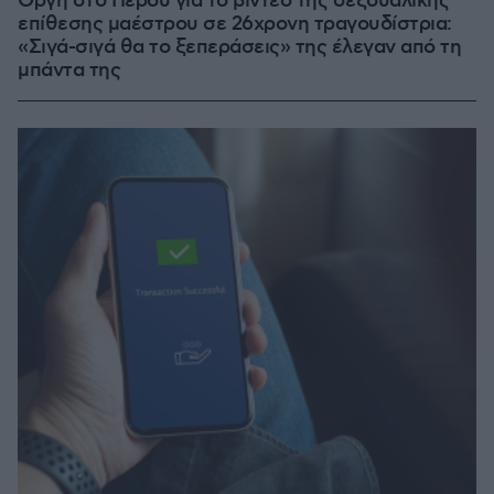
Οργή στο Περού για το βίντεο της σεξουαλικής
επίθεσης μαέστρου σε 26χρονη τραγουδίστρια:
«Σιγά-σιγά θα το ξεπεράσεις» της έλεγαν από τη
μπάντα της