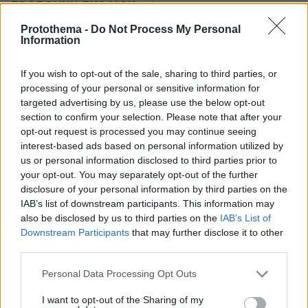
ΠΡΟΣΘΗΚΗ ΣΧΟΛΙΟΥ
Protothema -
Do Not Process My Personal
Information
Ετσι!
If you wish to opt-out of the sale, sharing to third parties, or
11.05.2026, 19:42
processing of your personal or sensitive information for
Ολοκληρη ΕΕ τον αφηνει να παιζει ως νεος Πουτιν
targeted advertising by us, please use the below opt-out
στα συνορα της!
section to confirm your selection. Please note that after your
ΑΠΑΝΤΗΣΗ
opt-out request is processed you may continue seeing
interest-based ads based on personal information utilized by
us or personal information disclosed to third parties prior to
Orgasmatron
your opt-out. You may separately opt-out of the further
11.05.2026, 13:47
disclosure of your personal information by third parties on the
Γεραπετρίτης: "Η κόκκινη γραμμή είναι η εθνική
IAB’s list of downstream participants. This information may
κυριαρχία, και όταν λέμε εθνική κυριαρχία εννοούμε
also be disclosed by us to third parties on the
IAB’s List of
αυτονοήτως τα εθνικά χωρικά ύδατα τα οποία
Downstream Participants
that may further disclose it to other
σήμερα είναι προσδιορισμένα στα έξι ναυτικά μίλια".
third parties.
Όταν απεμπολείς τα κυριαρχικά σου δικαιώματα αυτά
Please note that this website/app uses one or more Google
Personal Data Processing Opt Outs
να περιμένεις.
services and may gather and store information including but
ΑΠΑΝΤΗΣΗ
not limited to your visit or usage behaviour. You may click to
I want to opt-out of the Sharing of my