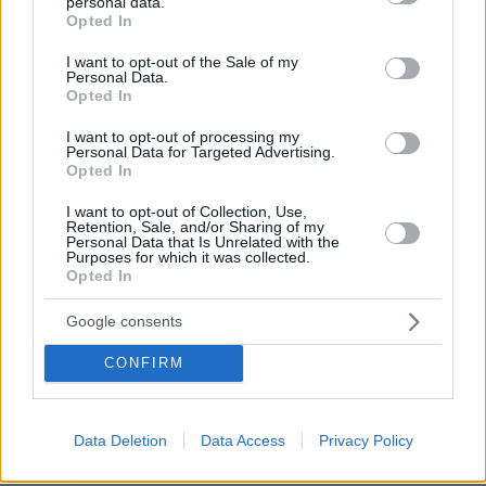
personal data.
grant or deny consent to Google and its third-party tags to
Opted In
use your data for below specified purposes in below Google
Τέλεια
consent section.
I want to opt-out of the Sale of my
11.05.2026, 13:43
Personal Data.
Πολιτική της μονόπολης και του 6χρονου. Εμάς
Opted In
νομιζω ότι η νομοθεσία του Μ. Αλέξανδρου μας
I want to opt-out of processing my
καλύπτει. Αν δεν φτάνει έχουμε βιβλιογραφεία να
Personal Data for Targeted Advertising.
πάμε βόλτα όπου θέλουν τα μεμέτια..
Opted In
ΑΠΑΝΤΗΣΗ
I want to opt-out of Collection, Use,
Retention, Sale, and/or Sharing of my
Personal Data that Is Unrelated with the
Για να δούμε
Purposes for which it was collected.
Opted In
11.05.2026, 13:43
Τη γνώμη έχει και το Ισραήλ. Θα το επιτρέψει, και οι
Google consents
υπόλοιποι ξένοι, αλλά βασικά το Ισραήλ.
ΑΠΑΝΤΗΣΗ
CONFIRM
Data Deletion
Data Access
Privacy Policy
Γιαννης