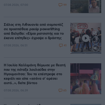
99
07.08.2026, 07:00
Σάλος στη Λιθουανία από σαμποτάζ
σε προσπάθεια ρεκόρ powerlifting
από Βελγίδα: «Είμαι ρατσιστής και το
έκανα επίτηδες» έγραψε ο δράστης
41
07.08.2026, 06:51
Loaded
:
100.00%
Η Ιουλία Καλλιμάνη θύμωσε με θεατή
που της πέταξε λουλούδια στην
Ηγουμενίτσα: Του τα επέστρεψε στο
κεφάλι και είπε «εσένα σ' αρέσει
αυτό...», δείτε βίντεο
65
07.08.2026, 06:39