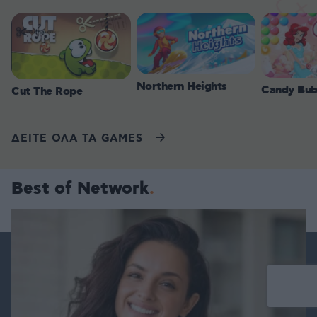
Northern Heights
Candy Bub
Cut The Rope
ΔΕΙΤΕ ΟΛΑ ΤΑ GAMES
Best of Network