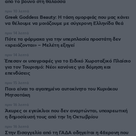
από το βουνό στη θάλασσα
πριν 10 λεπτά
Greek Goddess Beauty: Η τάση ομορφιάς που μας κάνει
να θέλουμε να μοιάζουμε με σύγχρονη Ελληνίδα θεά
πριν 14 λεπτά
Πότε τα φάρμακα για την υπερπλασία προστάτη δεν
«χρειάζονται» – Μελέτη εξηγεί
πριν 14 λεπτά
Έπεσαν οι υπογραφές για το Ειδικό Χωροταξικό Πλαίσιο
για τον Τουρισμό: Νέοι κανόνες για δόμηση και
επενδύσεις
πριν 15 λεπτά
Ποιο είναι το αγαπημένο αυτοκίνητο του Κυριάκου
Μητσοτάκη
πριν 16 λεπτά
Άκυρες οι εγκύκλιοι που δεν αναρτώνται, υποχρεωτική
η δημοσίευσή τους από την 1η Οκτωβρίου
πριν 16 λεπτά
Στην Εισαγγελία από τη ΓΑΔΑ οδηγείται η 46χρονη που