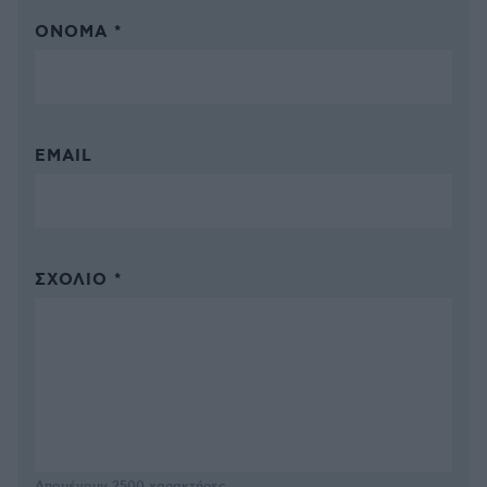
ΌΝΟΜΑ *
EMAIL
ΣΧΌΛΙΟ *
Απομένουν
2500
χαρακτήρες