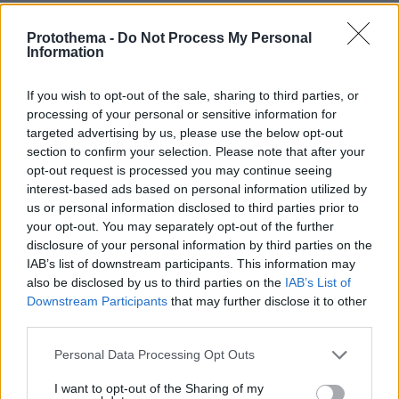
Με απλά λόγια, το Ιράν προσπαθεί να πουλήσει
Protothema -
Do Not Process My Personal
Information
στον Τραμπ αυτό που εκείνο χρειάζεται
επειγόντως πριν από το Πεκίνο: μια έξοδο. Οχι
If you wish to opt-out of the sale, sharing to third parties, or
νίκη. Εξοδο. Το πιο σοβαρό όμως πρόβλημα για
processing of your personal or sensitive information for
την Ουάσινγκτον δεν βρίσκεται στον Περσικό
targeted advertising by us, please use the below opt-out
Κόλπο. Βρίσκεται στον Ειρηνικό. Ο πόλεμος με
section to confirm your selection. Please note that after your
το Ιράν έχει ήδη απορροφήσει ναυτικές,
opt-out request is processed you may continue seeing
interest-based ads based on personal information utilized by
αεροπορικές και πυραυλικές δυνατότητες που
us or personal information disclosed to third parties prior to
οι ΗΠΑ θα ήθελαν να κρατούν διαθέσιμες για
your opt-out. You may separately opt-out of the further
την αποτροπή της Κίνας.
disclosure of your personal information by third parties on the
IAB’s list of downstream participants. This information may
also be disclosed by us to third parties on the
IAB’s List of
απουσία αμερικανικού αεροπλανοφόρου
Η
από
Downstream Participants
that may further disclose it to other
τον Ειρηνικό για πάνω από δύο μήνες δεν είναι
third parties.
απλώς επιχειρησιακή λεπτομέρεια. Είναι
Please note that this website/app uses one or more Google
πολιτικό μήνυμα. Δείχνει ότι η Μέση Ανατολή
Personal Data Processing Opt Outs
services and may gather and store information including but
εξακολουθεί να έχει τη δύναμη να τραβά την
not limited to your visit or usage behaviour. You may click to
I want to opt-out of the Sharing of my