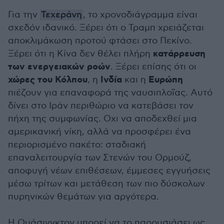
Για την
Τεχεράνη
, το χρονοδιάγραμμα είναι
σχεδόν ιδανικό. Ξέρει ότι ο Τραμπ χρειάζεται
αποκλιμάκωση προτού φτάσει στο Πεκίνο.
κατάρρευση
Ξέρει ότι η Κίνα δεν θέλει πλήρη
των ενεργειακών ροών
. Ξέρει επίσης ότι οι
χώρες του Κόλπου
Ινδία
Ευρώπη
, η
και η
πιέζουν για επαναφορά της ναυσιπλοΐας. Αυτό
δίνει στο Ιράν περιθώριο να κατεβάσει τον
πήχη της συμφωνίας. Οχι να αποδεχθεί μια
αμερικανική νίκη, αλλά να προσφέρει ένα
περιορισμένο πακέτο: σταδιακή
επαναλειτουργία των Στενών του Ορμούζ,
αποφυγή νέων επιθέσεων, έμμεσες εγγυήσεις
μέσω τρίτων και μετάθεση των πιο δύσκολων
πυρηνικών θεμάτων για αργότερα.
Η Ουάσινγκτον μπορεί να το παρουσιάσει ως