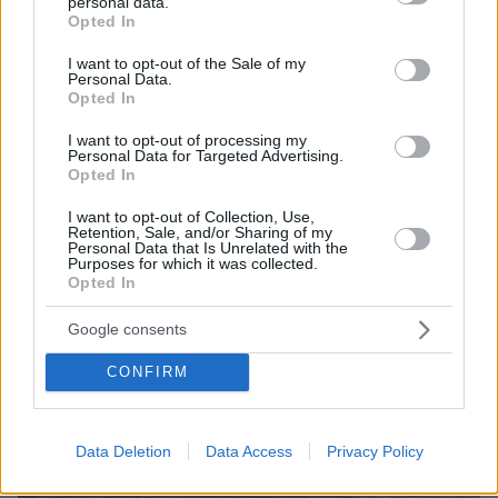
Αμερική πίσω σε ένα θέατρο όπου η
personal data.
grant or deny consent to Google and its third-party tags to
Opted In
Ουάσινγκτον προσπαθεί εδώ και χρόνια να
use your data for below specified purposes in below Google
consent section.
υποβαθμίσει στρατηγικά. Τα αποθέματα
I want to opt-out of the Sale of my
Personal Data.
πυρομαχικών, η ανάγκη συντήρησης του
Opted In
Πολεμικού Ναυτικού, η φθορά των συστημάτων
I want to opt-out of processing my
αεράμυνας και η πίεση στους ρυθμούς
Personal Data for Targeted Advertising.
παραγωγής δεν είναι αφηρημένες έννοιες.
Opted In
I want to opt-out of Collection, Use,
Retention, Sale, and/or Sharing of my
Personal Data that Is Unrelated with the
Purposes for which it was collected.
Opted In
Google consents
CONFIRM
Data Deletion
Data Access
Privacy Policy