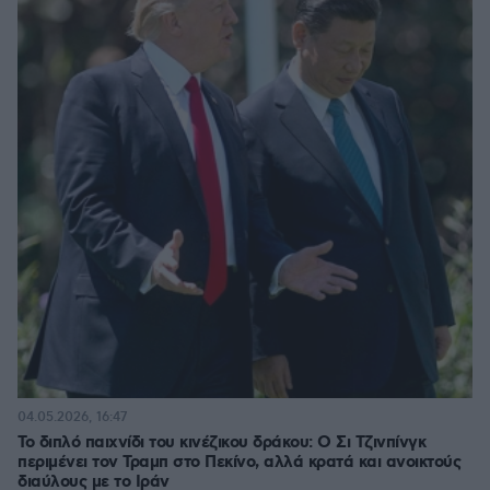
04.05.2026, 16:47
To διπλό παιχνίδι του κινέζικου δράκου: Ο Σι Τζινπίνγκ
περιμένει τον Τραμπ στο Πεκίνο, αλλά κρατά και ανοικτούς
διαύλους με το Ιράν