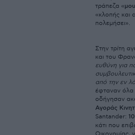
τράπεζα «
μου
«κλοπής και 
πολεμήσει».
Στην τρίτη α
και του Φραν
ευθύνη για π
συμβουλευτικ
από την εν λ
έφταναν όλα 
οδήγησαν ακ
Αγοράς Κινη
Santander:
10
κάτι που επι
Οικονομίας, 