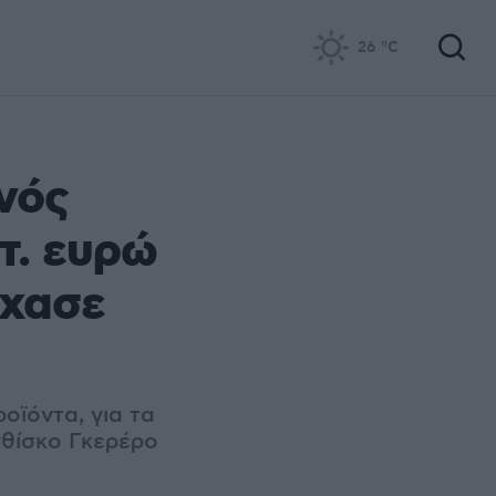
26
°C
ενός
τ. ευρώ
έχασε
οϊόντα, για τα
νθίσκο Γκερέρο