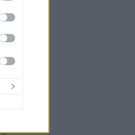
η
α
 η