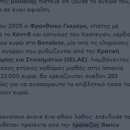
 της
βιοπάλης
πίστευε ότι ζούσε το όνειρό του,
 σε έναν εφιάλτη.
λίου 2005 ο
Φρανθίσκο Γκερέρο,
χτίστης με
ό το
Κάντιθ
και κάτοικος του Καστεγιόν, κέρδι
ρια ευρώ στο
Bonoloto,
μία από τις κληρώσεις
αγορών που ρυθμίζονται από την
Κρατική
αρίας και Στοιχημάτων (SELAE)
. Λαμβάνοντας
μέσος ετήσιος καθαρός μισθός στην Ισπανία
υ 23.000 ευρώ, θα χρειάζονταν σχεδόν 283
ίας για να συσσωρευτεί το επιβλητικό ποσό τ
ρίων ευρώ.
ανσίσκο έκανε ένα αθώο λάθος: επένδυσε τ
νθετα» προϊόντα από την
τράπεζας
Banco