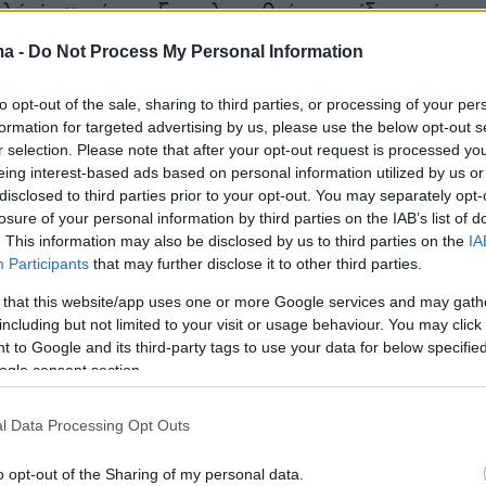
λά όπως έχει εξομολογηθεί και ο ίδιος, είναι
ς χωρίς μόρφωση και «εντελώς αδαής για
ma -
Do Not Process My Personal Information
ητήματα» που έκανε την επένδυσή του έχοντα
 ότι επρόκειτο για μια κατάθεση προθεσμίας
to opt-out of the sale, sharing to third parties, or processing of your per
formation for targeted advertising by us, please use the below opt-out s
ο. Αυτό συνέβη το 2007, μετά το οποίο ο
r selection. Please note that after your opt-out request is processed y
νέχισε να εργάζεται «
χωρίς να αγγίξει ούτε έ
eing interest-based ads based on personal information utilized by us or
νώς θέλοντας να τα κρατήσει για έκτακτες
disclosed to third parties prior to your opt-out. You may separately opt-
losure of your personal information by third parties on the IAB’s list of
σκοπεύοντας να το αφήσει ως κληρονομιά
. This information may also be disclosed by us to third parties on the
IA
ους του, καθώς επένδυσε επίσης ένα μέρος
Participants
that may further disclose it to other third parties.
ά του και ένα άλλο στο όνομα καθενός από τ
 that this website/app uses one or more Google services and may gath
ιά του.
including but not limited to your visit or usage behaviour. You may click 
 to Google and its third-party tags to use your data for below specifi
ogle consent section.
όνια αργότερα, το 2009, λόγω προβλήματος σ
ε να κάνει μια επέμβαση και προσπάθησε να
l Data Processing Opt Outs
ίπου
30.000 ευρώ. Τ
ότε, χωρίς να έχει λάβει
ύμενη ειδοποίηση, έμαθε την αλήθεια: δεν το
o opt-out of the Sharing of my personal data.