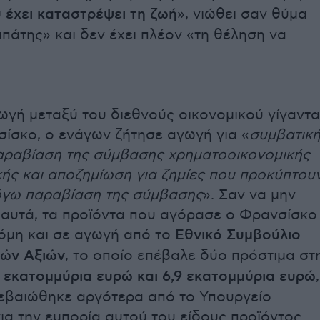
 έχει καταστρέψει τη ζωή
», νιώθει σαν θύμα
απάτης» και δεν έχει πλέον «τη θέληση να
γωγή μεταξύ του διεθνούς οικονομικού γίγαντα
σίσκο, ο ενάγων ζήτησε αγωγή για «
συμβατικ
αραβίαση της σύμβασης χρηματοοικονομικής
ής και αποζημίωση για ζημίες που προκύπτου
όγω παραβίαση της σύμβασης
». Σαν να μην
αυτά, τα προϊόντα που αγόρασε ο Φρανσίσκο
όμη και σε αγωγή από το
Εθνικό Συμβούλιο
τών Αξιών
, το οποίο επέβαλε δύο πρόστιμα στ
 εκατομμύρια ευρώ και 6,9 εκατομμύρια ευρώ
,
βεβαιώθηκε αργότερα από το Υπουργείο
για την εμπορία αυτού του είδους προϊόντος.