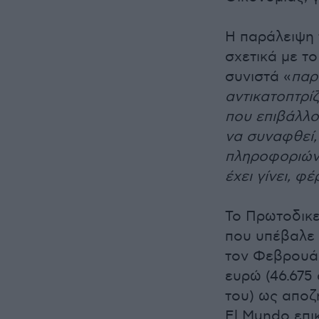
Η παράλειψη 
σχετικά με τ
συνιστά «
παρ
αντικατοπτρί
που επιβάλλο
να συναφθεί,
πληροφοριών 
έχει γίνει, 
Το Πρωτοδικε
που υπέβαλε 
τον Φεβρουάρ
ευρώ (46.675
του) ως αποζ
El Mundo επι