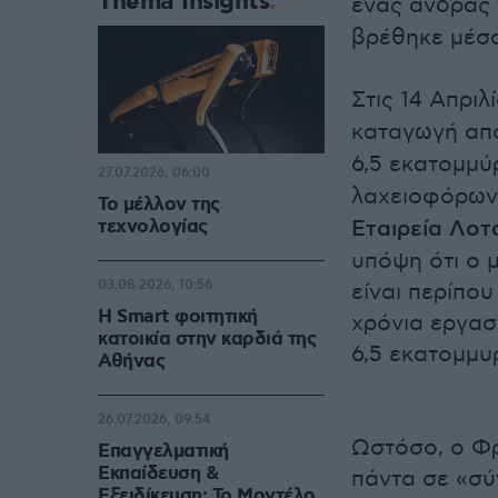
Thema Insights
ένας άνδρας
βρέθηκε μέσα
Στις 14 Απρι
καταγωγή απ
6,5 εκατομμύ
27.07.2026, 06:00
λαχειοφόρων 
Το μέλλον της
τεχνολογίας
Εταιρεία Λοτ
υπόψη ότι ο 
03.08.2026, 10:56
είναι περίπο
Η Smart φοιτητική
χρόνια εργασ
κατοικία στην καρδιά της
6,5 εκατομμυ
Αθήνας
26.07.2026, 09:54
Ωστόσο, ο Φρ
Επαγγελματική
Εκπαίδευση &
πάντα σε «σύ
Εξειδίκευση: Το Mοντέλο