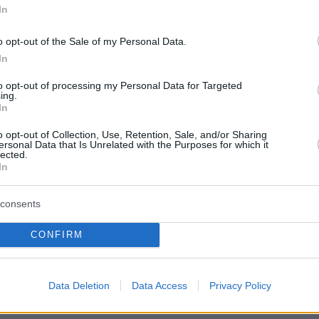
In
ημαϊκό έτος 2024-2025, στο Χάρβαρντ ήταν
o opt-out of the Sale of my Personal Data.
In
ι 6.793 διεθνείς φοιτητές, αριθμός που
περίπου στο 27% του συνολικού αριθμού
to opt-out of processing my Personal Data for Targeted
ing.
νολικά, η διεθνής ακαδημαϊκή κοινότητα του
In
 αριθμεί 9.970 άτομα.
o opt-out of Collection, Use, Retention, Sale, and/or Sharing
ersonal Data that Is Unrelated with the Purposes for which it
lected.
μιο επανέλαβε τη δέσμευσή του να διατηρήσει
In
α φιλοξενίας διεθνών φοιτητών και
«που προέρχονται από περισσότερες από
140
consents
πλουτίζουν τόσο το Χάρβαρντ όσο και τις
CONFIRM
ιτείες», όπως αναφέρεται σε σχετική
την ιστοσελίδα του.
Data Deletion
Data Access
Privacy Policy
εί με τους ήδη εγγεγραμμένους διεθνεί