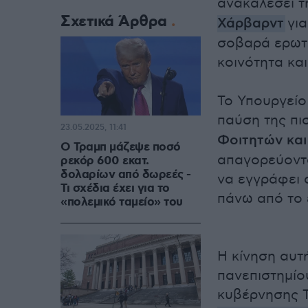
ανακαλέσει τ
Σχετικά Άρθρα
Χάρβαρντ
για
σοβαρά ερωτή
κοινότητα κα
Το Υπουργείο
παύση της πι
23.05.2025, 11:41
Φοιτητών και
Ο Τραμπ μάζεψε ποσό
απαγορεύοντα
ρεκόρ 600 εκατ.
δολαρίων από δωρεές -
να εγγράφει 
Τι σχέδια έχει για το
πάνω από το 
«πολεμικό ταμείο» του
Η κίνηση αυτ
πανεπιστημίο
κυβέρνησης 