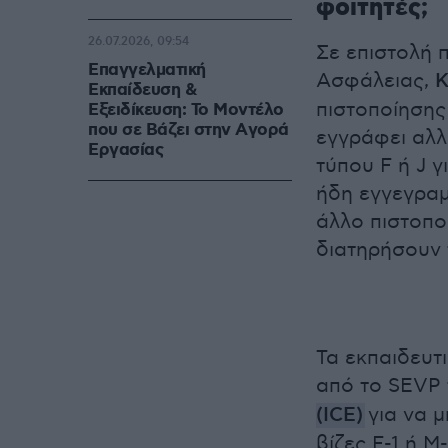
φοιτητές;
26.07.2026, 09:54
Σε επιστολή 
Επαγγελματική
Ασφάλειας,
Κ
Εκπαίδευση &
πιστοποίησης
Εξειδίκευση: Το Mοντέλο
που σε Bάζει στην Aγορά
εγγράφει αλλ
Eργασίας
τύπου F ή J 
ήδη εγγεγραμ
άλλο πιστοπο
διατηρήσουν 
Τα εκπαιδευτι
από το SEVP
(ICE)
για να 
βίζες F-1 ή M