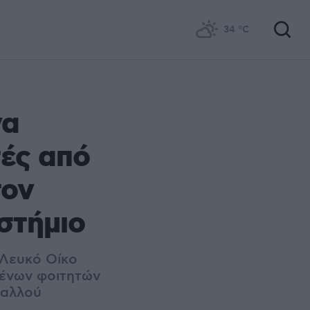
34
°C
να
τές από
τον
στήμιο
 Λευκό Οίκο
ξένων φοιτητών
 αλλού