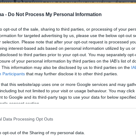
ρίων δολαρίων
τον προηγούμενο μήνα, όταν τ
ήθηκε να συμμορφωθεί με τις απαιτήσεις της
ma -
Do Not Process My Personal Information
μεταξύ των οποίων και η αναμόρφωση του
 για διεθνείς φοιτητές.
to opt-out of the sale, sharing to third parties, or processing of your per
formation for targeted advertising by us, please use the below opt-out s
r selection. Please note that after your opt-out request is processed y
ήταν το πρώτο πανεπιστήμιο που αντιτάχθηκε
eing interest-based ads based on personal information utilized by us or
 πολιτικές αλλαγές που απαιτούσε η κυβέρνησ
disclosed to third parties prior to your opt-out. You may separately opt-
losure of your personal information by third parties on the IAB’s list of
 κορυφαία εκπαιδευτικά ιδρύματα των ΗΠΑ. Τ
. This information may also be disclosed by us to third parties on the
IA
 χαρακτήρισε την απόφαση του Υπουργείου
Participants
that may further disclose it to other third parties.
σφάλειας ως «παράνομη» και δήλωσε ότι
 that this website/app uses one or more Google services and may gath
αχύτατα για να προσφέρει καθοδήγηση και
including but not limited to your visit or usage behaviour. You may click 
τα μέλη της κοινότητάς του».
 to Google and its third-party tags to use your data for below specifi
ogle consent section.
ι ο αριθμός των διεθνών φοιτητών στο
l Data Processing Opt Outs
o opt-out of the Sharing of my personal data.