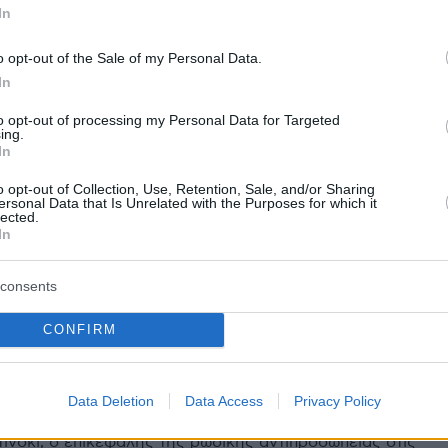
In
ομακτικό ατύχημα του Τσουνόντα στην Ίμολα εκεί ό
να το 1994 - Βίντεο
o opt-out of the Sale of my Personal Data.
In
to opt-out of processing my Personal Data for Targeted
ing.
protothema.gr στο Google News
ο
και μάθετε πρώτοι όλες
In
o opt-out of Collection, Use, Retention, Sale, and/or Sharing
ersonal Data that Is Unrelated with the Purposes for which it
Ειδήσεις
ελευταίες
από την Ελλάδα και τον Κόσμο, τη στιγ
lected.
In
Protothema.gr
 στο
consents
Α
ΠΡΟΣΘΗΚΗ ΣΧΟΛΙΟΥ
(25)
CONFIRM
Data Deletion
Data Access
Privacy Policy
ης ιστορίας
18.05.2025, 01:00
ίνσκι, ο επικεφαλής της ρωσικής αντιπροσωπείας στις