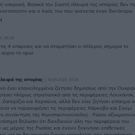
ή υπεροχή. Βασικά την Σωστή πλευρά της ιστορίας δεν τ
οντοπούτιν και ο λαός του που ανέχεται έναν δικτάτορα.
Η
5, 00:28
ις 4 επαρχίες και να σταματήσει ο πόλεμος σήμερα το
αύριο το πρωί.
λευρά της ιστορίας
18.05.2025, 01:28
ίνο έχει επανειλημμένα ζητήσει δημοσίως από την Ουκρα
ήσει πλήρως στρατιωτικά από τις περιφέρειες Λουχάνσκ,
 Ζαπορίζια και Χερσώνα, αλλά δεν είχε ζητήσει επίσημα 
νία να παραχωρήσει τις περιφέρειες Χάρκοβο και Σούμι
τη συνάντηση της Κωνσταντινούπολης . Ρώσοι αξιωματούχ
πίσημα δηλώσει ότι διεκδικούν όλη την περιφέρεια του
ως μέρος της Ρωσίας και έχουν ξεκινήσει επιθετικές
εις για τη δημιουργία ζωνών ασφαλείας στις περιφέρειες