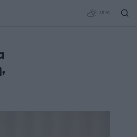
35
°C
α
,