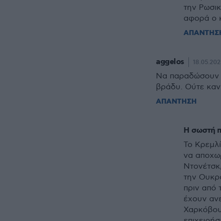
την Ρωσικ
αφορά ο κ
ΑΠΑΝΤΗΣ
aggelos
18.05.202
Να παραδώσουν τ
βράδυ. Ούτε καν 
ΑΠΑΝΤΗΣΗ
Η σωστή π
Το Κρεμλ
να αποχωρ
Ντονέτσκ,
την Ουκρα
πριν από 
έχουν ανε
Χαρκόβου 
επιχειρήσ