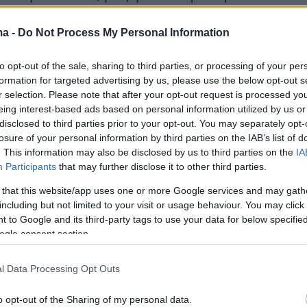
έλη του ΝΑΤΟ. Ελπίζω ότι θα είναι μια
μέρα, θα υπάρξει κατάπαυση του πυρός και θ
ma -
Do Not Process My Personal Information
αυτός ο πολύ βίαιος πόλεμος, ένας πόλεμος πο
to opt-out of the sale, sharing to third parties, or processing of your per
ε ποτέ να είχε συμβεί. Ο θεός να μας ευλογεί
formation for targeted advertising by us, please use the below opt-out s
φερε ο Τραμπ στην ανάρτησή του νωρίτερα
r selection. Please note that after your opt-out request is processed y
eing interest-based ads based on personal information utilized by us or
disclosed to third parties prior to your opt-out. You may separately opt-
losure of your personal information by third parties on the IAB’s list of
. This information may also be disclosed by us to third parties on the
IA
ρα
Participants
that may further disclose it to other third parties.
 that this website/app uses one or more Google services and may gath
arc για το Πρώτο Θέμα: Ανάκαμψη 1,7 μονάδων γι
including but not limited to your visit or usage behaviour. You may click 
στην Πλεύση Ελευθερίας
 to Google and its third-party tags to use your data for below specifi
ogle consent section.
του «Ελλάδα έχεις ταλέντο» στα φώτα της Eurovisi
l Data Processing Opt Outs
ε πολύ δρόμο - Το «Voice», η Παπαρίζου και ο... Μά
o opt-out of the Sharing of my personal data.