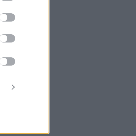
που
μή