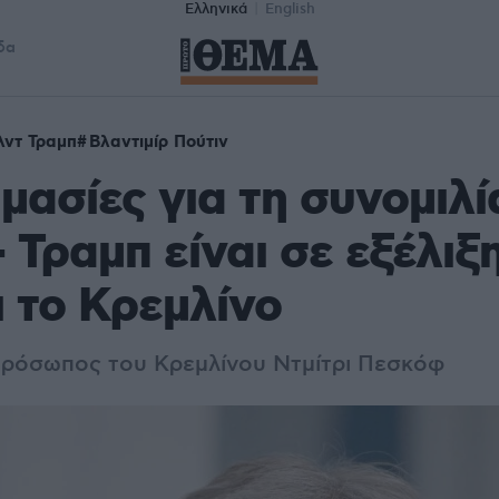
Ελληνικά
English
δα
λντ Τραμπ
Βλαντιμίρ Πούτιν
μασίες για τη συνομιλί
 Τραμπ είναι σε εξέλιξη
 το Κρεμλίνο
πρόσωπος του Κρεμλίνου Ντμίτρι Πεσκόφ