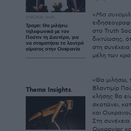
«
Mια συνομιλ
17.05.2025, 18:05
ειδησεογραφι
Τραμπ: Θα μιλήσω
στo Truth Soc
τηλεφωνικά με τον
Πούτιν τη Δευτέρα, για
δικτύωσης, ότ
να σταματήσει το λουτρό
στη συνέχεια
αίματος στην Ουκρανία
μέλη των κρα
«Θα μιλήσω, 
Βλαντιμίρ Πού
Thema Insights
κλήσης θα εί
σκοτώνει, κα
και Ουκρανού
Στη συνέχεια
Ουκρανίας κα