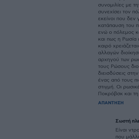
συνομιλίες με τη
συνεχίσει τον πό
εκείνοι που δεν 
κατάπαυση του πυ
ενώ ο πόλεμος κ
και πως η Ρωσία 
καιρό χρειάζεται
αλλαγών διοίκησ
αρχηγού των ρωσ
τους Ρώσους διο
διεισδύσεις στην
ένας από τους πι
στιγμή. Οι ρωσι
Ποκρόβσκ και τη
ΑΠΑΝΤΗΣΗ
Σωστή πλε
Είναι ντρ
που μάλλο