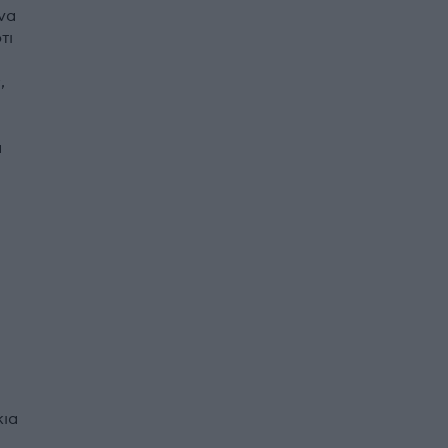
 να
τι
,
ά
υ
κια