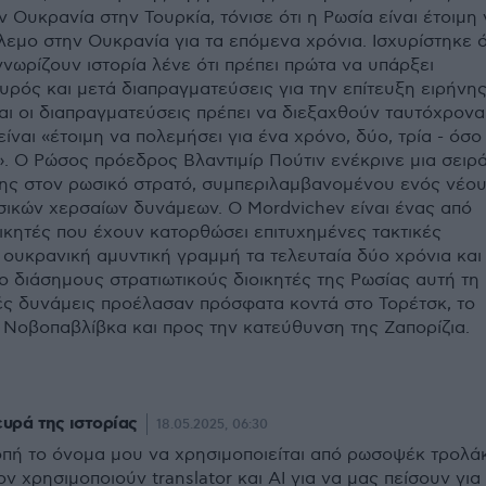
ν Ουκρανία στην Τουρκία, τόνισε ότι η Ρωσία είναι έτοιμη
λεμο στην Ουκρανία για τα επόμενα χρόνια. Ισχυρίστηκε ό
γνωρίζουν ιστορία λένε ότι πρέπει πρώτα να υπάρξει
ρός και μετά διαπραγματεύσεις για την επίτευξη ειρήνης
αι οι διαπραγματεύσεις πρέπει να διεξαχθούν ταυτόχρονα
είναι «έτοιμη να πολεμήσει για ένα χρόνο, δύο, τρία - όσο
». Ο Ρώσος πρόεδρος Βλαντιμίρ Πούτιν ενέκρινε μια σειρ
ης στον ρωσικό στρατό, συμπεριλαμβανομένου ενός νέο
ικών χερσαίων δυνάμεων. Ο Mordvichev είναι ένας από
ικητές που έχουν κατορθώσει επιτυχημένες τακτικές
 ουκρανική αμυντική γραμμή τα τελευταία δύο χρόνια και
ο διάσημους στρατιωτικούς διοικητές της Ρωσίας αυτή τη
κές δυνάμεις προέλασαν πρόσφατα κοντά στο Τορέτσκ, το
 Νοβοπαβλίβκα και προς την κατεύθυνση της Ζαπορίζια.
υρά της ιστορίας
18.05.2025, 06:30
οπή το όνομα μου να χρησιμοποιείται από ρωσοψέκ τρολά
ν χρησιμοποιούν translator και ΑΙ για να μας πείσουν για