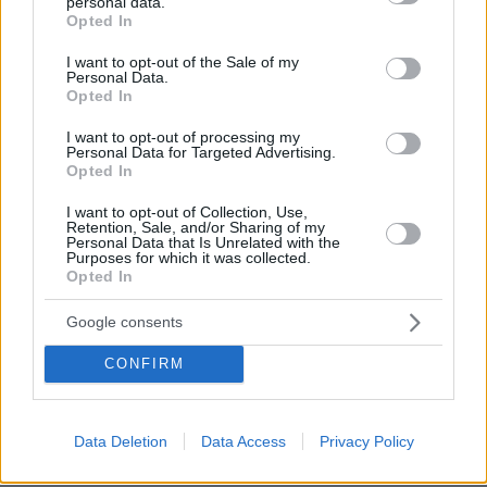
personal data.
grant or deny consent to Google and its third-party tags to
συμπερίληψης και δηλώνει υποψήφιος
Opted In
use your data for below specified purposes in below Google
να παίξει στο WNBA
consent section.
I want to opt-out of the Sale of my
27
07.08.2026, 23:30
Personal Data.
Opted In
I want to opt-out of processing my
«Πόλεμος» Σάντσεθ - Μελόνι λόγω
Personal Data for Targeted Advertising.
της Θέουτα: Η Ισπανία επιβάλλει και
Opted In
αυτή ελέγχους στα σύνορα σε πτήσεις
και πλοία από Ιταλία
I want to opt-out of Collection, Use,
Retention, Sale, and/or Sharing of my
37
07.08.2026, 23:19
Personal Data that Is Unrelated with the
Purposes for which it was collected.
Opted In
Google consents
«Άξιζε να θέσουμε σε κίνδυνο μια
οικογένεια λύκων, για να σώσουμε
CONFIRM
έναν σκύλο; Όχι» λέει ο ερευνητής
μετά τις επικρίσεις για τον θάνατο του
λευκού κουταβιού
Data Deletion
Data Access
Privacy Policy
118
07.08.2026, 18:54