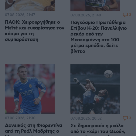
07.08.2026, 21:47
3
07.08.2026, 21:40
ΠΑΟΚ: Χειρουργήθηκε ο
Παγκόσμιο Πρωτάθλημα
Μεϊτέ και ευχαρίστησε τον
Στίβου Κ-20: Πανελλήνιο
κόσμο για τη
ρεκόρ από την
συμπαράσταση
Μπακογιάννη στα 100
μέτρα εμπόδια, δείτε
βίντεο
07.08.2026, 21:30
3
07.08.2026, 20:52
Δανεικός στη Φιορεντίνα
Σε δημοπρασία η μπάλα
από τη Ρεάλ Μαδρίτης ο
από το «χέρι του Θεού»,