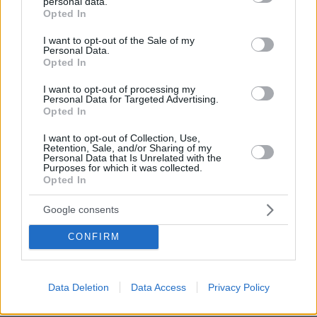
personal data.
grant or deny consent to Google and its third-party tags to
Εσένα ποιος σε πλήρωσε για να γίνεις τρολ;
Opted In
use your data for below specified purposes in below Google
απαντά εσύ σε αυτό και θα σου απαντήσουν μετά.
consent section.
I want to opt-out of the Sale of my
ΑΠΑΝΤΗΣΗ
Personal Data.
Opted In
I want to opt-out of processing my
Personal Data for Targeted Advertising.
Opted In
Λογική
18.05.2025, 14:04
I want to opt-out of Collection, Use,
Retention, Sale, and/or Sharing of my
είναι η άνοδος της ΝΔ , όταν όλοι ασχολούνται μόνο
Personal Data that Is Unrelated with the
με τα ξυλόλια , βενζόλια ,τα μπαζώματα , την
Purposes for which it was collected.
Opted In
πυρόσφαιρα , τις εκθέσεις άσχετων κλπ , και μόνο η
ΝΔ νοιάζεται για την ανάπτυξη , τα έργα , τις
Google consents
αυξήσεις σε μισθούς &συντάξεις , άμυνα ,
ψηφιοποίηση , διεθνείς σχέσεις , ανακαινίσεις ,
CONFIRM
αναβάθμιση οικονομίας , αξιολόγηση , κλπ,κλπ. Αν
συνεχίσουν σε αυτό το μοτίβο οι μικροί θα
εξαφανισθούν .
Data Deletion
Data Access
Privacy Policy
ΑΠΑΝΤΗΣΗ