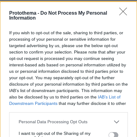
Λιάκος Αντώνης
Protothema -
Do Not Process My Personal
Information
18.05.2025, 15:37
Καημένε. Έλα να δεις τι κάνει στο Νότιο Αιγαίο ο
κολλητός του Κουλη, σε υπαλλήλους που δεν
If you wish to opt-out of the sale, sharing to third parties, or
δέχονται να υπογράψουν τα αίσχη. Που να μην
processing of your personal or sensitive information for
ήταν μόνιμοι! Ενδεικτικά, ανακαίνιση Θεάτρου _
targeted advertising by us, please use the below opt-out
διατηρητέου _ 17.200.000 . Χωρίς τη συνέχεια.
section to confirm your selection. Please note that after your
Αντε βόδια
opt-out request is processed you may continue seeing
interest-based ads based on personal information utilized by
ΑΠΑΝΤΗΣΗ
us or personal information disclosed to third parties prior to
your opt-out. You may separately opt-out of the further
disclosure of your personal information by third parties on the
Mpia
IAB’s list of downstream participants. This information may
18.05.2025, 14:34
also be disclosed by us to third parties on the
IAB’s List of
Ποιος σας πλήρωσε για να χειραγωγείτε στην άρση
Downstream Participants
that may further disclose it to other
της μονιμότητας στο δημόσιο;
third parties.
ΑΠΑΝΤΗΣΗ
Please note that this website/app uses one or more Google
Personal Data Processing Opt Outs
Απάντηση
services and may gather and store information including but
not limited to your visit or usage behaviour. You may click to
I want to opt-out of the Sharing of my
18.05.2025, 15:23