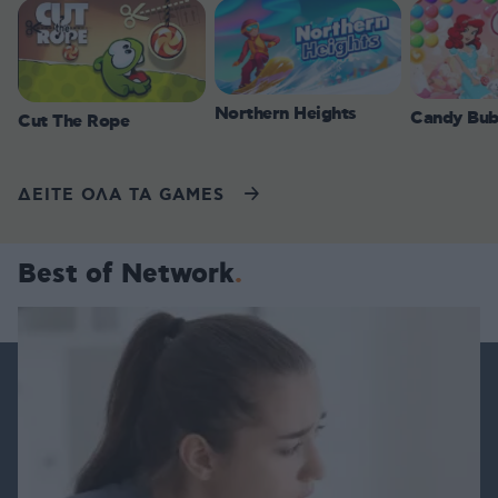
Northern Heights
Candy Bub
Cut The Rope
ΔΕΙΤΕ ΟΛΑ ΤΑ GAMES
Best of Network