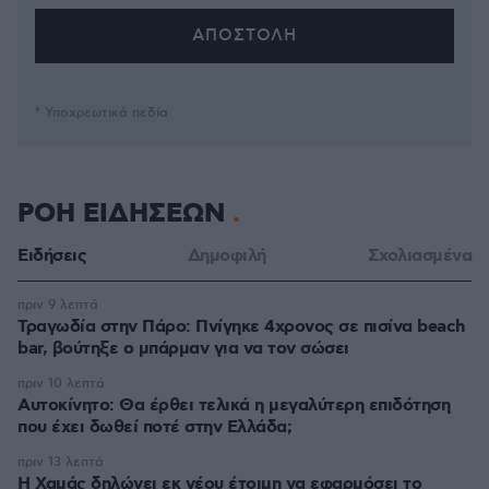
* Υποχρεωτικά πεδία
ΡΟΗ ΕΙΔΗΣΕΩΝ
Ειδήσεις
Δημοφιλή
Σχολιασμένα
πριν 9 λεπτά
Τραγωδία στην Πάρο: Πνίγηκε 4χρονος σε πισίνα beach
bar, βούτηξε ο μπάρμαν για να τον σώσει
πριν 10 λεπτά
Αυτοκίνητο: Θα έρθει τελικά η μεγαλύτερη επιδότηση
που έχει δωθεί ποτέ στην Ελλάδα;
πριν 13 λεπτά
Η Χαμάς δηλώνει εκ νέου έτοιμη να εφαρμόσει το