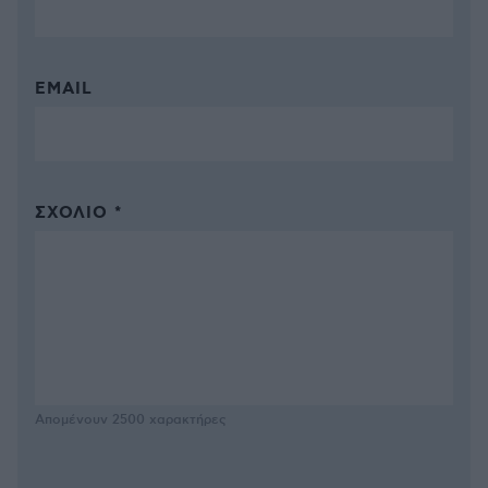
EMAIL
ΣΧΌΛΙΟ *
Απομένουν
2500
χαρακτήρες