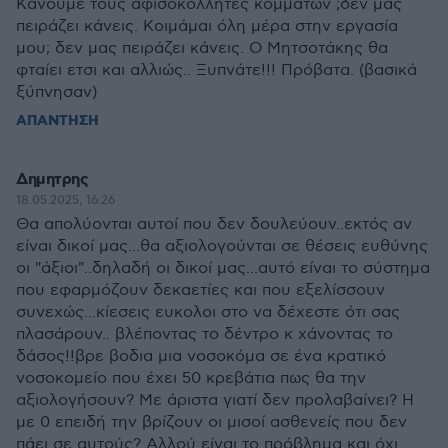
Κάνουμε τους αφισοκολλητες κομμάτων ;δεν μας
πειράζει κάνεις. Κοιμάμαι όλη μέρα στην εργασία
μου; δεν μας πειράζει κάνεις. Ο Μητσοτάκης θα
φταίει ετσι και αλλιώς.. Ξυπνάτε!!! Πρόβατα. (βασικά
ξύπνησαν)
ΑΠΑΝΤΗΣΗ
Δημητρης
18.05.2025, 16:26
Θα απολύονται αυτοί που δεν δουλεύουν..εκτός αν
είναι δικοί μας...θα αξιολογούνται σε θέσεις ευθύνης
οι "άξιοι"..δηλαδή οι δικοί μας...αυτό είναι το σύστημα
που εφαρμόζουν δεκαετίες και που εξελίσσουν
συνεχώς...κίεσεις ευκολοι στο να δέχεστε ότι σας
πλασάρουν.. βλέποντας το δέντρο κ χάνοντας το
δάσος!!βρε βοδια μια νοσοκόμα σε ένα κρατικό
νοσοκομείο που έχει 50 κρεβάτια πως θα την
αξιολογήσουν? Με άριστα γιατί δεν προλαβαίνει? Η
με 0 επειδή την βρίζουν οι μισοί ασθενείς που δεν
πάει σε αυτούς? Αλλού είναι το πρόβλημα και όχι