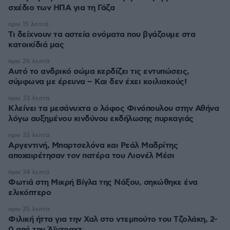
σχέδιο των ΗΠΑ για τη Γάζα
πριν 15 λεπτά
Τι δείχνουν τα αστεία ονόματα που βγάζουμε στα
κατοικίδιά μας
πριν 26 λεπτά
Αυτό το ανδρικό σώμα κερδίζει τις εντυπώσεις,
σύμφωνα με έρευνα – Και δεν έχει κοιλιακούς!
πριν 33 λεπτά
Κλείνει τα μεσάνυχτα ο λόφος Φινόπουλου στην Αθήνα
λόγω αυξημένου κινδύνου εκδήλωσης πυρκαγιάς
πριν 33 λεπτά
Αργεντινή, Μπαρτσελόνα και Ρεάλ Μαδρίτης
αποχαιρέτησαν τον πατέρα του Λιονέλ Μέσι
πριν 34 λεπτά
Φωτιά στη Μικρή Βίγλα της Νάξου, σηκώθηκε ένα
ελικόπτερο
πριν 35 λεπτά
Φιλική ήττα για την Χαλ στο ντεμπούτο του Τζολάκη, 2-
0 από την Άϊντραχτ