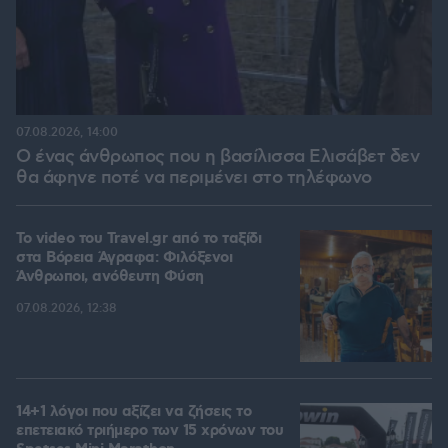
07.08.2026, 14:00
Ο ένας άνθρωπος που η βασίλισσα Ελισάβετ δεν
θα άφηνε ποτέ να περιμένει στο τηλέφωνο
To video του Travel.gr από το ταξίδι
στα Βόρεια Άγραφα: Φιλόξενοι
Άνθρωποι, ανόθευτη Φύση
07.08.2026, 12:38
14+1 λόγοι που αξίζει να ζήσεις το
επετειακό τριήμερο των 15 χρόνων του