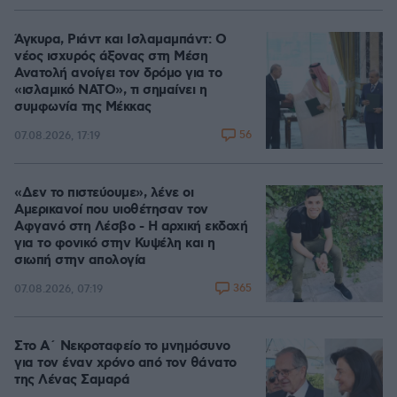
Άγκυρα, Ριάντ και Ισλαμαμπάντ: Ο
νέος ισχυρός άξονας στη Μέση
Ανατολή ανοίγει τον δρόμο για το
«ισλαμικό ΝΑΤΟ», τι σημαίνει η
συμφωνία της Μέκκας
56
07.08.2026, 17:19
«Δεν το πιστεύουμε», λένε οι
Αμερικανοί που υιοθέτησαν τον
Αφγανό στη Λέσβο - Η αρχική εκδοχή
για το φονικό στην Κυψέλη και η
σιωπή στην απολογία
365
07.08.2026, 07:19
Στο Α΄ Νεκροταφείο το μνημόσυνο
για τον έναν χρόνο από τον θάνατο
της Λένας Σαμαρά