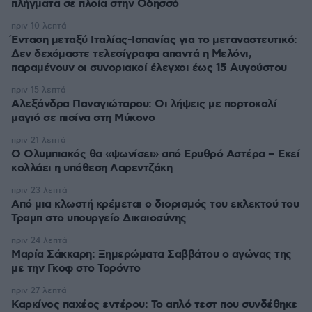
πλήγματα σε πλοία στην Οδησσό
πριν 10 λεπτά
Ένταση μεταξύ Ιταλίας-Ισπανίας για το μεταναστευτικό:
Δεν δεχόμαστε τελεσίγραφα απαντά η Μελόνι,
παραμένουν οι συνοριακοί έλεγχοι έως 15 Αυγούστου
πριν 15 λεπτά
Αλεξάνδρα Παναγιώταρου: Οι λήψεις με πορτοκαλί
μαγιό σε πισίνα στη Μύκονο
πριν 21 λεπτά
Ο Ολυμπιακός θα «ψωνίσει» από Ερυθρό Αστέρα – Εκεί
κολλάει η υπόθεση Λαρεντζάκη
πριν 23 λεπτά
Από μια κλωστή κρέμεται ο διορισμός του εκλεκτού του
Τραμπ στο υπουργείο Δικαιοσύνης
πριν 24 λεπτά
Μαρία Σάκκαρη: Ξημερώματα Σαββάτου ο αγώνας της
με την Γκοφ στο Τορόντο
πριν 27 λεπτά
Καρκίνος παχέος εντέρου: Το απλό τεστ που συνδέθηκε