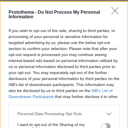
Protothema -
Do Not Process My Personal
Η Υπουργική Διάσκεψη στο Βερολίνο αποτελεί
Information
μέρος μιας σειράς υψηλού επιπέδου
συναντήσεων που στοχεύουν στην ενίσχυση
If you wish to opt-out of the sale, sharing to third parties, or
της πολιτικής υποστήριξης και την εξασφάλιση
processing of your personal or sensitive information for
απτών δεσμεύσεων για τη βελτίωση των
targeted advertising by us, please use the below opt-out
section to confirm your selection. Please note that after your
ειρηνευτικών επιχειρήσεων.
opt-out request is processed you may continue seeing
interest-based ads based on personal information utilized by
Προηγήθηκαν οι διασκέψεις στην 'Ακκρα
us or personal information disclosed to third parties prior to
(2023), στη Σεούλ (2021), στη Νέα Υόρκη (2019),
your opt-out. You may separately opt-out of the further
disclosure of your personal information by third parties on the
στο Βανκούβερ (2017) και στο Λονδίνο (2016).
IAB’s list of downstream participants. This information may
also be disclosed by us to third parties on the
IAB’s List of
Downstream Participants
that may further disclose it to other
third parties.
Ειδήσεις σήμερα:
Please note that this website/app uses one or more Google
Personal Data Processing Opt Outs
services and may gather and store information including but
Βρέφος βρέθηκε σε σακούλα δίπλα σε κάδο
not limited to your visit or usage behaviour. You may click to
I want to opt-out of the Sharing of my