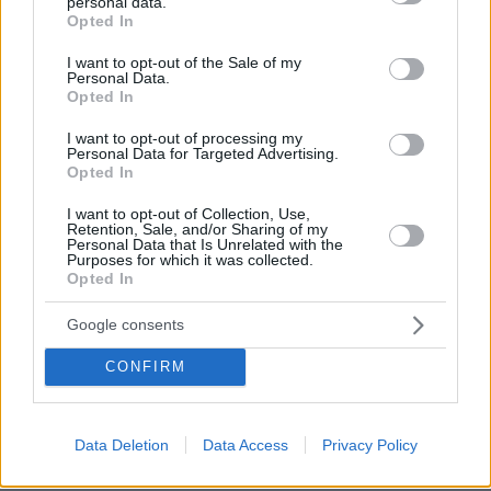
personal data.
grant or deny consent to Google and its third-party tags to
απορριμμάτων στον Άλιμο
Opted In
use your data for below specified purposes in below Google
consent section.
I want to opt-out of the Sale of my
Αυτή είναι η εικόνα του κυλικείου της Νομικής
Personal Data.
Opted In
Σχολής της Αθήνας - Δείτε βίντεο και
φωτογραφίες
I want to opt-out of processing my
Personal Data for Targeted Advertising.
Opted In
Ντόναλντ Τραμπ: Τον υποδέχτηκαν με κόκκινα
Cybertrucks και καμήλες στη Ντόχα - Δείτε
I want to opt-out of Collection, Use,
Retention, Sale, and/or Sharing of my
βίντεο
Personal Data that Is Unrelated with the
Purposes for which it was collected.
Opted In
protothema.gr στο Google News
Ακολουθήστε το
Google consents
και μάθετε πρώτοι όλες τις ειδήσεις
CONFIRM
Ειδήσεις
Δείτε όλες τις τελευταίες
από την Ελλάδα
και τον Κόσμο, τη στιγμή που συμβαίνουν, στο
Protothema.gr
Data Deletion
Data Access
Privacy Policy