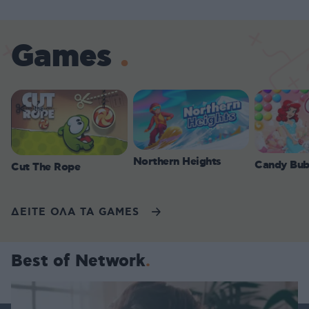
Games
Northern Heights
Candy Bub
Cut The Rope
ΔΕΙΤΕ ΟΛΑ ΤΑ GAMES
Best of Network