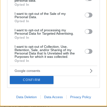
personal data.
grant or deny consent to Google and its third-party tags to
Opted In
use your data for below specified purposes in below Google
consent section.
I want to opt-out of the Sale of my
Personal Data.
Opted In
I want to opt-out of processing my
Personal Data for Targeted Advertising.
Opted In
Απομένουν
2500
χαρακτήρες
I want to opt-out of Collection, Use,
Retention, Sale, and/or Sharing of my
Personal Data that Is Unrelated with the
Purposes for which it was collected.
Opted In
Google consents
CONFIRM
* Υποχρεωτικά πεδία
Data Deletion
Data Access
Privacy Policy
ΡΟΗ ΕΙΔΗΣΕΩΝ