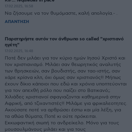
RIP... requiebas in pace
17.02.2025, 16:58
Να ζήσουμε να τον θυμόμαστε, καλή απολογία.- .
ΑΠΑΝΤΗΣΗ
Παρατηρήστε αυτόν τον άνθρωπο so called "χριστιανό
ηγέτη"
17.02.2025, 16:48
Ποτέ δεν μιλάει για τον κύριο ημών Ιησού Χριστό και
τον χριστιανισμό. Μιλάει σαν θεωρητικός αναλυτής
των θρησκειών, σαν βουδιστής, σαν ταο-ιστής, σαν
χάρε κρίσνα κλπ, όχι όμως σαν χριστιανός!! Μήπως
έχουν δίκιο κάποιοι που εδώ και χρόνια υποπτεύονται
για τον απεχθή ρόλο που παίζει στο Βατικανό;;
Χιλιάδες χριστιανοί σφαγιαζονται καθημερινά στην
Αφρική, από τζιχαντιστές!! Μιλάμε για φρικαλεοτητες.
Ακούσατε ποτέ να αρθρώσει έστω και μία λέξη, για
τα αθώα θύματα; Ποτέ κι ούτε πρόκειται.
Εκκωφαντική σιωπή το ανδρείκελο. Μόνο για τους
μουσουλμάνους μιλάει και για τους