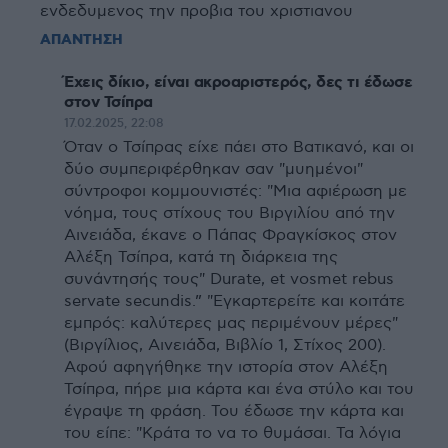
ενδεδυμενος την προβια του χριστιανου
ΑΠΑΝΤΗΣΗ
Έχεις δίκιο, είναι ακροαριστερός, δες τι έδωσε
στον Τσίπρα
17.02.2025, 22:08
Όταν ο Τσίπρας είχε πάει στο Βατικανό, και οι
δύο συμπεριφέρθηκαν σαν "μυημένοι"
σύντροφοι κομμουνιστές: "Μια αφιέρωση με
νόημα, τους στίχους του Βιργιλίου από την
Αινειάδα, έκανε ο Πάπας Φραγκίσκος στον
Αλέξη Τσίπρα, κατά τη διάρκεια της
συνάντησής τους" Durate, et vosmet rebus
servate secundis.” "Εγκαρτερείτε και κοιτάτε
εμπρός: καλύτερες μας περιμένουν μέρες"
(Βιργίλιος, Αινειάδα, Βιβλίο 1, Στίχος 200).
Αφού αφηγήθηκε την ιστορία στον Αλέξη
Τσίπρα, πήρε μια κάρτα και ένα στύλο και του
έγραψε τη φράση. Του έδωσε την κάρτα και
του είπε: "Κράτα το να το θυμάσαι. Τα λόγια