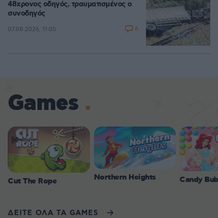
48χρονος οδηγός, τραυματισμένος ο
συνοδηγός
6
07.08.2026, 11:05
Games
Northern Heights
Candy Bub
Cut The Rope
ΔΕΙΤΕ ΟΛΑ ΤΑ GAMES