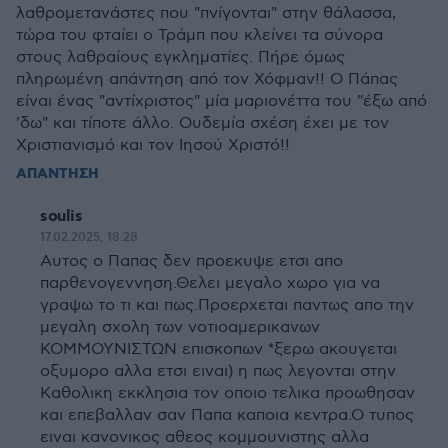
λαθρομετανάστες που "πνίγονται" στην θάλασσα,
τώρα του φταίει ο Τράμπ που κλείνει τα σύνορα
στους λαθραίους εγκληματίες. Πήρε όμως
πληρωμένη απάντηση από τον Χόφμαν!! Ο Πάπας
είναι ένας "αντίχριστος" μία μαριονέττα του "έξω από
'δω" και τίποτε άλλο. Ουδεμία σχέση έχει με τον
Χριστιανισμό και τον Ιησού Χριστό!!
ΑΠΑΝΤΗΣΗ
soulis
17.02.2025, 18:28
Αυτος ο Παπας δεν προεκυψε ετσι απο
παρθενογεννηση.Θελει μεγαλο χωρο για να
γραψω το τι και πως.Προερχεται παντως απο την
μεγαλη σχολη των νοτιοαμερικανων
ΚΟΜΜΟΥΝΙΣΤΩΝ επισκοπων *ξερω ακουγεται
οξυμορο αλλα ετσι ειναι) η πως λεγονται στην
Καθολικη εκκλησια τον οποιο τελικα προωθησαν
και επεβαλλαν σαν Παπα καποια κεντρα.Ο τυπος
ειναι κανονικος αθεος κομμουνιστης αλλα