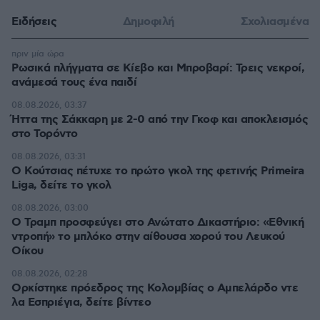
Ειδήσεις
Δημοφιλή
Σχολιασμένα
πριν μία ώρα
Ρωσικά πλήγματα σε Κίεβο και Μπροβαρί: Τρεις νεκροί,
ανάμεσά τους ένα παιδί
08.08.2026, 03:37
Ήττα της Σάκκαρη με 2-0 από την Γκοφ και αποκλεισμός
στο Τορόντο
08.08.2026, 03:31
Ο Κούτσιας πέτυχε το πρώτο γκολ της φετινής Primeira
Liga, δείτε το γκολ
08.08.2026, 03:00
Ο Τραμπ προσφεύγει στο Ανώτατο Δικαστήριο: «Εθνική
ντροπή» το μπλόκο στην αίθουσα χορού του Λευκού
Οίκου
08.08.2026, 02:28
Ορκίστηκε πρόεδρος της Κολομβίας ο Αμπελάρδο ντε
λα Εσπριέγια, δείτε βίντεο