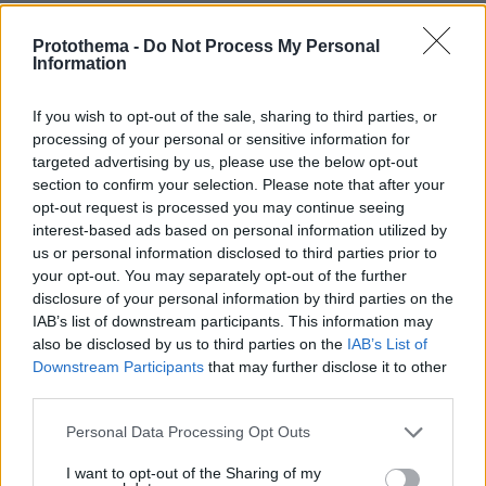
ΑΠΑΝΤΗΣΗ
Protothema -
Do Not Process My Personal
Information
ΦΟΡΤΩΣΗ ΠΕΡΙΣΣΟΤΕΡΩΝ ΣΧΟΛΙΩΝ
If you wish to opt-out of the sale, sharing to third parties, or
processing of your personal or sensitive information for
targeted advertising by us, please use the below opt-out
ΠΡΟΣΘΗΚΗ ΣΧΟΛΙΟΥ
section to confirm your selection. Please note that after your
opt-out request is processed you may continue seeing
ΌΝΟΜΑ *
interest-based ads based on personal information utilized by
us or personal information disclosed to third parties prior to
your opt-out. You may separately opt-out of the further
disclosure of your personal information by third parties on the
IAB’s list of downstream participants. This information may
also be disclosed by us to third parties on the
IAB’s List of
EMAIL
Downstream Participants
that may further disclose it to other
third parties.
Please note that this website/app uses one or more Google
Personal Data Processing Opt Outs
services and may gather and store information including but
not limited to your visit or usage behaviour. You may click to
I want to opt-out of the Sharing of my
ΣΧΌΛΙΟ *