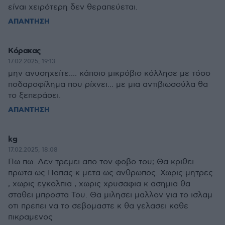
είναι χειρότερη δεν θεραπεύεται.
ΑΠΑΝΤΗΣΗ
Κόρακας
17.02.2025, 19:13
μην ανυσηχείτε.... κάποιο μικρόβιο κόλλησε με τόσο
ποδαροφίλημα που ρίχνει... με μια αντιβιωσούλα θα
το ξεπεράσει.
ΑΠΑΝΤΗΣΗ
kg
17.02.2025, 18:08
Πω πω. Δεν τρεμει απο τον φοβο του; Θα κριθει
πρωτα ως Παπας κ μετα ως ανθρωπος. Χωρις μητρες
, χωρις εγκολπια , χωρις χρυσαφια κ ασημια θα
σταθει μπροστα Του. Θα μιλησει μαλλον για το ισλαμ
οτι πρεπει να το σεβομαστε κ θα γελασει καθε
πικραμενος