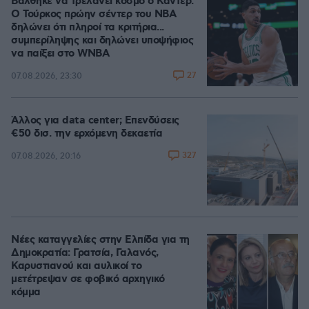
Βάλθηκε να τρελάνει κόσμο ο Καντέρ:
Ο Τούρκος πρώην σέντερ του NBA
δηλώνει ότι πληροί τα κριτήρια...
συμπερίληψης και δηλώνει υποψήφιος
να παίξει στο WNBA
27
07.08.2026, 23:30
Άλλος για data center; Επενδύσεις
€50 δισ. την ερχόμενη δεκαετία
327
07.08.2026, 20:16
Νέες καταγγελίες στην Ελπίδα για τη
Δημοκρατία: Γρατσία, Γαλανός,
Καρυστιανού και αυλικοί το
μετέτρεψαν σε φοβικό αρχηγικό
κόμμα